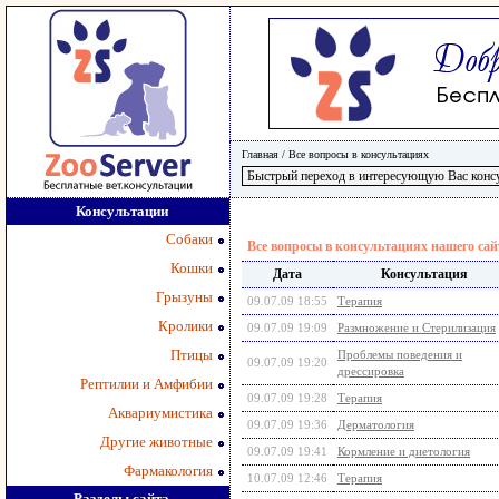
Главная
/
Все вопросы в консультациях
Консультации
Собаки
Все вопросы в консультациях нашего сай
Кошки
Дата
Консультация
Грызуны
09.07.09 18:55
Терапия
Кролики
09.07.09 19:09
Размножение и Стерилизация
Птицы
Проблемы поведения и
09.07.09 19:20
дрессировка
Рептилии и Амфибии
09.07.09 19:28
Терапия
Аквариумистика
09.07.09 19:36
Дерматология
Другие животные
09.07.09 19:41
Кормление и диетология
Фармакология
10.07.09 12:46
Терапия
Разделы сайта