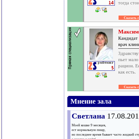
тогда сто
Максим
Кандидат 
врач кли
Здравству
пьет мало
рацион. Е
как есть.
Мнение зала
Светлана
17.08.201
Моей кошке 9 месяцев,
ест нормальную пищу,
но последнее время бывает часто жидкий ст