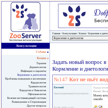
Главная
/ Консультации /
Кошки
/
Кормление и дието
Консультации
Собаки
Кошки
Задать новый вопрос в
Терапия
Дерматология
Кормление и диетолог
Инфекции и паразиты
Кормление и диетология
№147
Кот не пьёт во
Проблемы поведения и воспитание
Кардиология
Травматология
Евгений
Порода питом
Хирургия и Онкология
Россия
|
Вол
Зарегистрированный пользователь
Офтальмология
Моему коту 
Болезни мочевыводящей системы
спасибо
Размножение и Стерилизация
Другие вопросы
04.08.2009 12:07