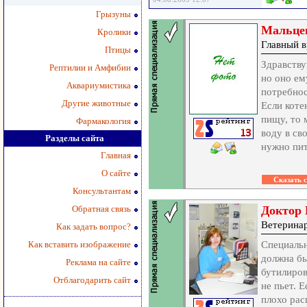
Грызуны
Мальце
Кролики
Главный в
Птицы
Здравству
Рептилии и Амфибии
но оно ем
Аквариумистика
потребнос
Другие животные
Если коте
пищу, то 
Фармакология
воду в св
Разделы сайта
нужно пит
Главная
О сайте
Консультантам
Обратная связь
Доктор 
Ветерина
Как задать вопрос?
Как вставить изображение
Специальн
должна бы
Реклама на сайте
бутилиров
Отблагодарить сайт
не пьет. 
плохо рас