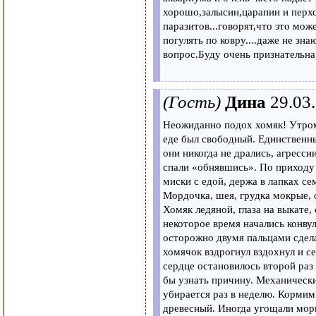
хорошо,залысин,царапин и перхо
паразитов...говорят,что это може
погулять по ковру....даже не зна
вопрос.Буду очень признательна
(Гость)
Дина
29.03
Неожиданно подох хомяк! Утром 
еде был свободный. Единственны
они никогда не дрались, агресси
спали «обнявшись». По приходу 
миски с едой, держа в лапках се
Мордочка, шея, грудка мокрые, 
Хомяк ледяной, глаза на выкате,
некоторое время начались конвул
осторожно двумя пальцами сдела
хомячок вздрогнул вздохнул и с
сердце остановилось второй раз 
бы узнать причину. Механически
убирается раз в неделю. Кормим
древесный. Иногда угощали морк