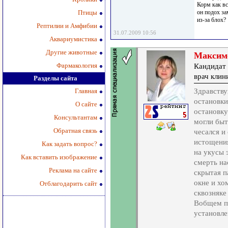
Корм как вс
Птицы
он подох за
из-за блох?
Рептилии и Амфибии
31.07.2009 10:56
Аквариумистика
Другие животные
Максим
Фармакология
Кандидат 
врач кли
Разделы сайта
Главная
Здравству
остановки
О сайте
остановку
Консультантам
могли быт
Обратная связь
чесался и
истощения
Как задать вопрос?
на укусы 
Как вставить изображение
смерть на
Реклама на сайте
скрытая п
окне и хо
Отблагодарить сайт
сквозняке
Вобщем пр
установле