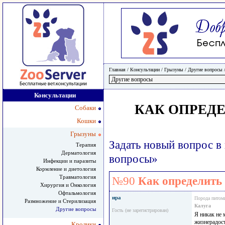
Главная
/ Консультации /
Грызуны
/
Другие вопросы
Консультации
КАК ОПРЕД
Собаки
Кошки
Грызуны
Задать новый вопрос в
Терапия
Дерматология
вопросы»
Инфекции и паразиты
Кормление и диетология
Травматология
№90
Как определить
Хирургия и Онкология
Офтальмология
ира
Порода питом
Размножение и Стерилизация
Калуга
Другие вопросы
Гость (не зарегистрирован)
Я никак не 
жизнерадост
Кролики