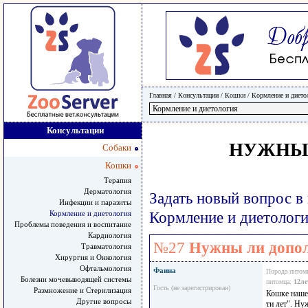
Главная
/ Консультации /
Кошки
/
Кормление и дието
Консультации
НУЖНЫ
Собаки
Кошки
Терапия
Дерматология
Задать новый вопрос в
Инфекции и паразиты
Кормление и диетология
Кормление и диетолог
Проблемы поведения и воспитание
Кардиология
№27
Нужны ли допо
Травматология
Хирургия и Онкология
Офтальмология
Фаина
Порода питом
Болезни мочевыводящей системы
питомца:
12ле
Гость (не зарегистрирован)
Размножение и Стерилизация
Кошке нашей
Другие вопросы
ти лет". Ну