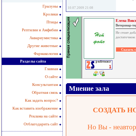
Грызуны
10.07.2009 21:08
Кролики
Елена Вик
Птицы
Ветеринар-те
Рептилии и Амфибии
Не стоит доба
достаточном 
Аквариумистика
Другие животные
Фармакология
Разделы сайта
Главная
О сайте
Консультантам
Мнение зала
Обратная связь
Как задать вопрос?
Как вставить изображение
СОЗДАТЬ Н
Реклама на сайте
Отблагодарить сайт
Но Вы - неавтор