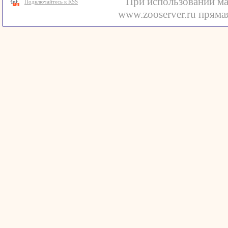
При использовании ма
Подключайтесь к RSS
www.zooserver.ru прямая