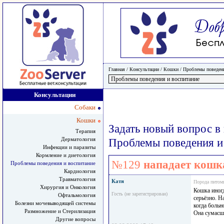
Главная
/ Консультации /
Кошки
/
Проблемы поведени
Консультации
Собаки
Кошки
Задать новый вопрос в
Терапия
Дерматология
Проблемы поведения и
Инфекции и паразиты
Кормление и диетология
№129
нападает кошк
Проблемы поведения и воспитание
Кардиология
Травматология
Катя
Порода питом
Хирургия и Онкология
Кошка иногд
Гость (не зарегистрирован)
Офтальмология
серьёзно. Н
Болезни мочевыводящей системы
когда больн
Размножение и Стерилизация
Она сумасш
Другие вопросы