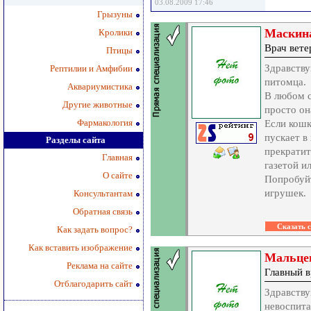
03.08.2009 17:46
Грызуны
Маскина
Кролики
Врач вет
Птицы
Здравству
Рептилии и Амфибии
питомца.
Аквариумистика
В любом с
Другие животные
просто он
Фармакология
Если кошк
пускает в
Разделы сайта
прекратит
Главная
газетой и
О сайте
Попробуй
игрушек.
Консультантам
Обратная связь
Как задать вопрос?
Как вставить изображение
Мальце
Реклама на сайте
Главный в
Отблагодарить сайт
Здравству
невоспита