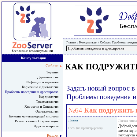
Главная
/ Консультации /
Собаки
/
Проблемы поведени
Консультации
КАК ПОДРУЖИТ
Собаки
Терапия
Дерматология
Инфекции и паразиты
Задать новый вопрос в
Кормление и диетология
Проблемы поведения и дрессировка
Проблемы поведения и
Кардиология
Травматология
Хирургия и Онкология
№64
Как подружить 
Офтальмология
Болезни мочевыводящей системы
Лиана
Порода питом
Размножение и Стерилизация
Добрый день
Другие вопросы
Гость (не зарегистрирован)
щенка научи
Кошки
потомучто м