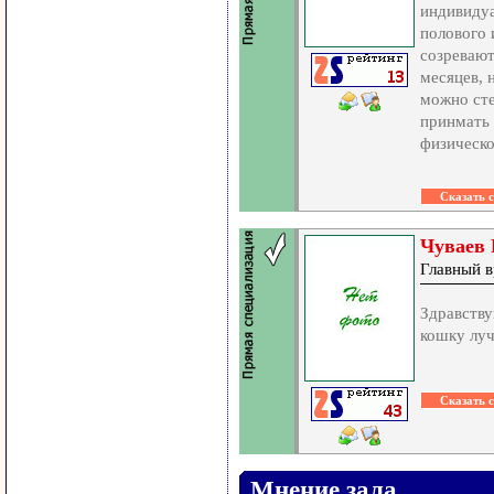
индивидуа
полового 
созревают
месяцев, 
можно сте
принмать 
физическо
Чуваев 
Главный в
Здравству
кошку луч
Мнение зала