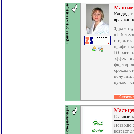
Максим
Кандидат 
врач кли
Здравству
в 8-9 мес
стерилиза
профилак
В более п
эффект зн
формирова
срокам ст
получить 
нужно - с
Мальце
Главный в
Позволю 
возраст д