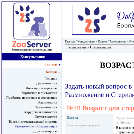
Главная
/ Консультации /
Кошки
/
Размножение и Сте
Консультации
ВОЗРАС
Собаки
Кошки
Терапия
Дерматология
Задать новый вопрос в
Инфекции и паразиты
Кормление и диетология
Размножение и Стерил
Проблемы поведения и воспитание
Кардиология
№89
Возраст для ст
Травматология
Хирургия и Онкология
Офтальмология
Оксана
Порода питом
Болезни мочевыводящей системы
|
г. Москва
Гость (не зарегистрирован)
Размножение и Стерилизация
В каком воз
Другие вопросы
стерилизаци