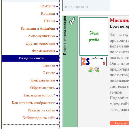
Грызуны
31.07.2009 10:51
Кролики
Маскина
Птицы
Врач вет
Рептилии и Амфибии
Здравству
Аквариумистика
проводить
Другие животные
Беременно
Фармакология
положител
оказывают
Разделы сайта
Одна из о
Главная
предотвра
О сайте
пиометра)
Консультантам
показывае
системы с
Обратная связь
течкой.
Как задать вопрос?
Подробнее
Как вставить изображение
моем сайт
"Стерилиз
Реклама на сайте
Отблагодарить сайт