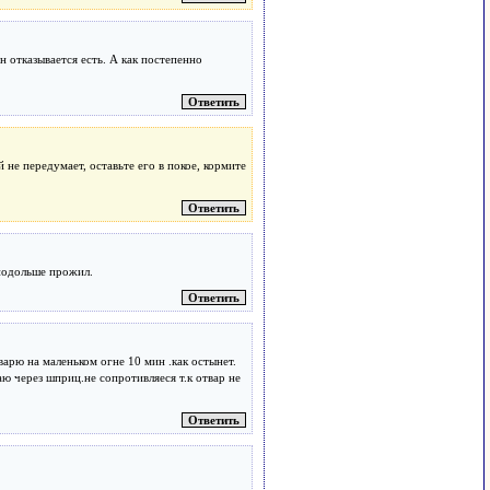
 отказывается есть. А как постепенно
 не передумает, оставьте его в покое, кормите
 подольше прожил.
арю на маленьком огне 10 мин .как остынет.
аю через шприц.не сопротивляеся т.к отвар не