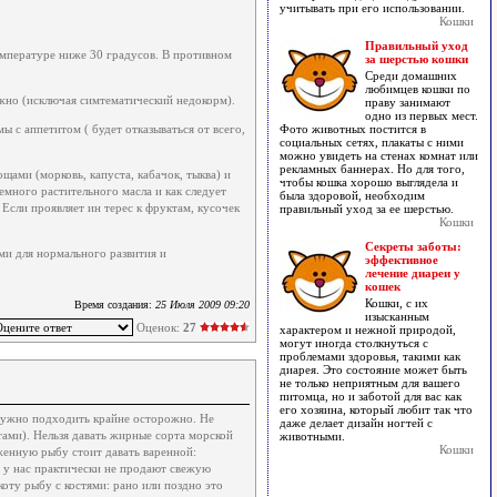
учитывать при его использовании.
Кошки
Правильный уход
мпературе ниже 30 градусов. В противном
за шерстью кошки
Среди домашних
любимцев кошки по
жно (исключая симтематический недокорм).
праву занимают
одно из первых мест.
 с аппетитом ( будет отказываться от всего,
Фото животных постится в
социальных сетях, плакаты с ними
можно увидеть на стенах комнат или
рекламных баннерах. Но для того,
ами (морковь, капуста, кабачок, тыква) и
чтобы кошка хорошо выглядела и
емного растительного масла и как следует
была здоровой, необходим
 Если проявляет ин терес к фруктам, кусочек
правильный уход за ее шерстью.
Кошки
Секреты заботы:
ми для нормального развития и
эффективное
лечение диареи у
кошек
Кошки, с их
Время создания:
25 Июля 2009 09:20
изысканным
Оценок:
27
характером и нежной природой,
могут иногда столкнуться с
проблемами здоровья, такими как
диарея. Это состояние может быть
не только неприятным для вашего
питомца, но и заботой для вас как
его хозяина, который любит так что
 нужно подходить крайне осторожно. Не
даже делает дизайн ногтей с
тами). Нельзя давать жирные сорта морской
животными.
Кошки
енную рыбу стоит давать варенной:
( у нас практически не продают свежую
коту рыбу с костями: рано или поздно это