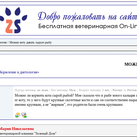
логия
/
Можно коту давать сырую рыбу
МОЖН
/Кормление и диетология»
Порода питомца:
не знаю
| Пол питомца:
Муж.
| Возраст питомца:
2 мес.
|
Россия
|
г. Росто
Можно ли кормить кота сырой рыбой? Мне сказали что в рыбе много кальция и
ее коту, то у него будут крупные скелетные кости и сам он соответственно вы
именно крупным, а не "жирным", его родители были очень крупными.
Мария Николаевна
 ветеринарной клиники "Зеленый Дом"