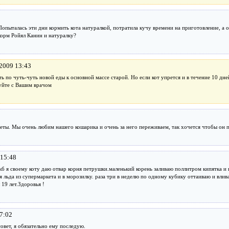
пыталась эти дни кормить кота натуралкой, потратила кучу времени на приготовление, а он
орм Ройял Канин и натуралку?
.2009 13:43
 по чуть-чуть новой еды к основной массе старой. Но если кот упрется и в течение 10 дней
суйте с Вашим врачом
еты. Мы очень любим нашего кошарика и очень за него переживаем, так хочется чтобы он
 15:48
б я своему коту даю отвар корня петрушки.маленький корень заливаю поллитром кипятка и в
я льда из супермаркета и в морозилку. раза три в неделю по одному кубику оттаиваю и влив
19 лет.Здоровья !
7:02
овет, я обязательно ему последую.