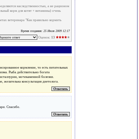
ределяются наследственностью, а не рационом
льный корм для котят + витамины) очень
етах ветеринара "Как правильно кормить
Время создания:
25 Июля 2009 12:17
Оценок:
13
ансированное кормление, то есть питательных
изма. Рыба действительно богата
исталлурии, мочекаменной болезни.
е, желательна консультация диетолога.
ари. Спасибо.