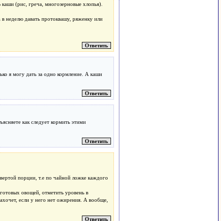
каши (рис, греча, многозерновые хлопья).
 в неделю давать протоквашу, ряженку или
ько я могу дать за одно кормление. А каши
ъясняете как следует кормить этими
вертой порции, т.е по чайной ложке каждого
 готовых овощей, отметить уровень в
ахочет, если у него нет ожирения. А вообще,