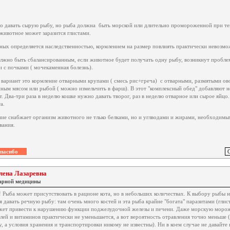
.
 давать сырую рыбу, но рыба должна быть морской или длительно промороженной при те
 животное может заразится глистами.
ных определяется наследственностью, кормлением на размер повлиять практически невозмо
лжно быть сбалансированным, если животное будет получать одну рыбу, возникнут проблемы
и с почками ( мочекаменная болезнь).
вариант это кормление отварными крупами ( смесь рис+греча) с отварными, размятыми овощ
нным мясом или рыбой ( можно измельчить в фарш). В этот "комплексный обед" добавляют н
 Два-три раза в неделю кошке нужно давать творог, раз в неделю отварное или сырое яйцо.
а.
ние снабжает организм животного не тлько белками, но и углводами и жирами, необходимы
вания.
лена Лазаревна
нарной медицины
! Рыба может присутствовать в рационе кота, но в небольших количествах. К выбору рыбы
 давать речную рыбу: там очень много костей и эта рыба крайне "богата" паразитами (глис
жет привести к нарушению функции поджелудочной железы и печени. Даже морскую морож
олей и витаминов практически не уменьшается, а вот вероятность отравления точно меньше 
 а условия хранения и транспортировки никому не известны). Ни в коем случае не давайте 