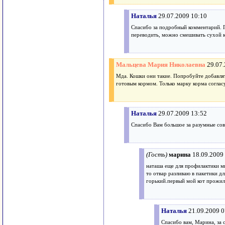
Наталья
29.07.2009 10:10
Спасибо за подробный комментарий. По
переводить, можно смешивать сухой к
Мальцева Мария Николаевна
29.07
Мда. Кошки они такие. Попробуйте добавлять
готовым кормом. Только марку корма согла
Наталья
29.07.2009 13:52
Спасибо Вам большое за разумные сов
(Гость)
марина
18.09.2009
наташа еще для профилактики мк
то отвар разливаю в пакетики дл
горький.первый мой кот прожил 
Наталья
21.09.2009 0
Спасибо вам, Марина, за с