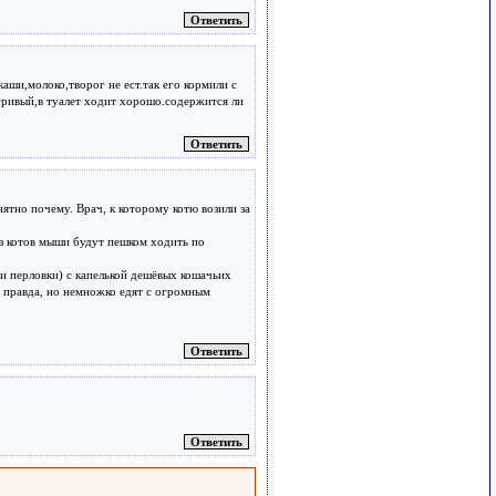
аши,молоко,творог не ест.так его кормили с
гривый,в туалет ходит хорошо.содержится ли
ятно почему. Врач, к которому котю возили за
без котов мыши будут пешком ходить по
и перловки) с капелькой дешёвых кошачьих
т, правда, но немножко едят с огромным