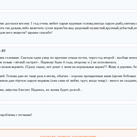
тво достался кот.ему 1 год.очень любит сырые куриные головы,иногда сырую рыбу,сметану.к
мить так дальше,либо включить сухие корма?на вид здоровый-пушистый,крупный,зубастый,и
для него веществ? заранее спасибо!
:49
и головами. Сначала один умер по причине отказа почек, через год второй - вообще непон
ам только «лёгкий гастрит». Первому было 4 года, второму и 2 не исполнилось.
 нельзя кормить. (Сразу скажу, нет денег у меня на нормальные корма!!! Живу в деревне, 
шей. Головы даю не чаще раза в месяц, обычно - хорошо проваренные каши (кроме бобовых 
аминов даю тёртую сырую морковь (они сами её любят, орут, когда чищу) - много не съедаю
.
ми, шёрстка блестит. Надеюсь, их жизнь будет долгой...
т проблемы с почками!