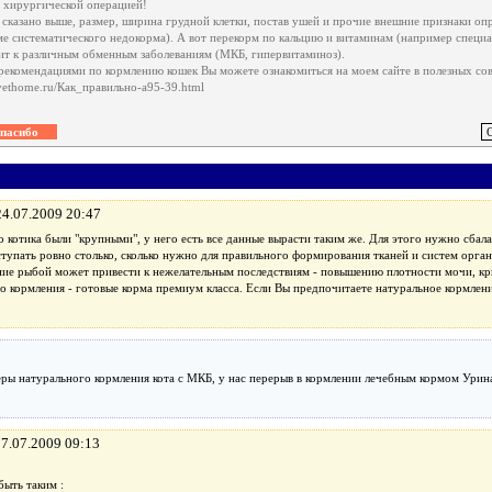
я хирургической операцией!
 сказано выше, размер, ширина грудной клетки, постав ушей и прочие внешние признаки оп
ме систематического недокорма). А вот перекорм по кальцию и витаминам (например специа
ит к различным обменным заболеваниям (МКБ, гипервитаминоз).
рекомендациями по кормлению кошек Вы можете ознакомиться на моем сайте в полезных сов
/vethome.ru/Как_правильно-a95-39.html
24.07.2009 20:47
о котика были "крупными", у него есть все данные вырасти таким же. Для этого нужно сбал
тупать ровно столько, сколько нужно для правильного формирования тканей и систем орган
ие рыбой может привести к нежелательным последствиям - повышению плотности мочи, кр
 кормления - готовые корма премиум класса. Если Вы предпочитаете натуральное кормлени
еры натурального кормления кота с МКБ, у нас перерыв в кормлении лечебным кормом Урин
27.07.2009 09:13
ыть таким :