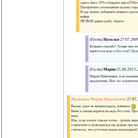
сырое мясо 25%+отварное мясо25%(гов
Процентное соотношение нужно старат
В еду нужно добавлять немного расти
кефир.
НЕЛЬЗЯ давать рыбу, творог.
(Гость)
Наталья
27.07.200
Большое спасибо! Только мне не
варятся на воде и без соли? Дел
(Гость)
Мария
21.06.2013 
Мария Николаевна, я не понимаю
продуктами. Или это ограничен
Мальцева Мария Николаевна
27.07
Вискас даже не комментирую, извините
Каши и овощи варятся на воде без соли. Пр
вида.
Или, если хотите совсем точно - купить мер
стаканчике и пользоваться им дальше при ка
считается, что суточная норма натуральной