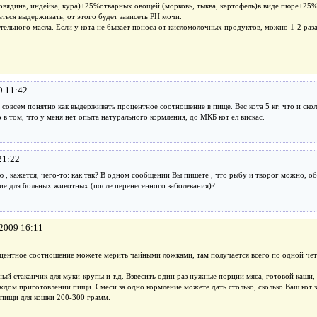
ядина, индейка, кура)+25%отварных овощей (морковь, тыква, картофель)в виде пюре+25% 
ься выдерживать, от этого будет зависеть РН мочи.
тельного масла. Если у кота не бывает поноса от кисломолочных продуктов, можно 1-2 раза
9 11:42
 совсем понятно как выдерживать процентное соотношение в пище. Вес кота 5 кг, что и скол
о в том, что у меня нет опыта натурального кормления, до МКБ кот ел вискас.
21:22
 , кажется, чего-то: как так? В одном сообщении Вы пишете , что рыбу и творог можно, об
ие для больных животных (после перенесенного заболевания)?
.2009 16:11
оцентное соотношение можете мерить чайными ложками, там получается всего по одной чет
ный стаканчик для муки-крупы и т.д. Взвесить один раз нужные порции мяса, готовой каши,
ждом приготовлении пищи. Смеси за одно кормление можете дать столько, сколько Ваш кот з
 пищи для кошки 200-300 грамм.