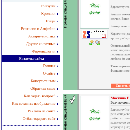
Грызуны
Здравствуйте
Кролики
Кошкам можно
случае, Ваше
Птицы
Размер живот
Рептилии и Амфибии
Кормление до
Аквариумистика
кроме рыбы) 
Другие животные
Оптимальный 
мелко пореза
Фармакология
перемешивают.
Разделы сайта
любого фрукт
Главная
Такое кормле
функциониро
О сайте
Консультантам
Обратная связь
Как задать вопрос?
Маскина Е
Врач ветери
Как вставить изображение
Здравствуйте
Реклама на сайте
рекомендуется
Отблагодарить сайт
рыбы: это мо
количество с
морскую рыбу,