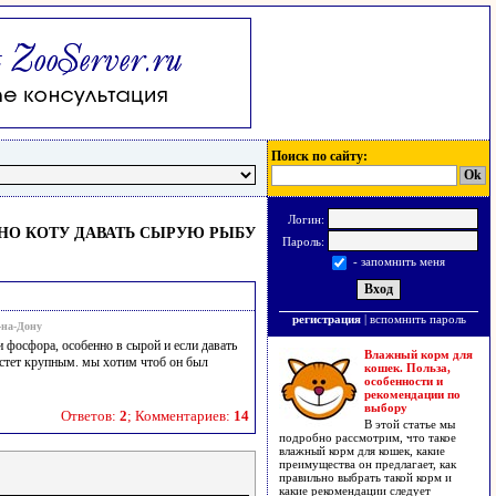
Поиск по сайту:
Логин:
О КОТУ ДАВАТЬ СЫРУЮ РЫБУ
Пароль:
- запомнить меня
регистрация
|
вспомнить пароль
в-на-Дону
 фосфора, особенно в сырой и если давать
Влажный корм для
растет крупным. мы хотим чтоб он был
кошек. Польза,
особенности и
рекомендации по
выбору
Ответов:
2
; Комментариев:
14
В этой статье мы
подробно рассмотрим, что такое
влажный корм для кошек, какие
преимущества он предлагает, как
правильно выбрать такой корм и
какие рекомендации следует