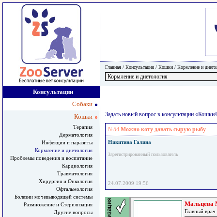
Главная
/ Консультации /
Кошки
/
Кормление и дието
Консультации
Собаки
Задать новый вопрос в консультации «Кошки
Кошки
Терапия
№54
Можно коту давать сырую рыбу
Дерматология
Никитина Галина
Инфекции и паразиты
Кормление и диетология
Зарегистрированный пользователь
Проблемы поведения и воспитание
Кардиология
Травматология
Хирургия и Онкология
24.07.2009 19:56
Офтальмология
Болезни мочевыводящей системы
Мальцева 
Размножение и Стерилизация
Главный врач
Другие вопросы