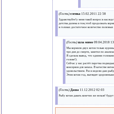
(Гость)
еленка
15.02.2011 22:58
Здравствуйте!у меня такой вопрос:в наследс
детства.дилема в том,чтоб продолжать кор
в головах достаточное количество полезных 
(Гость)
шла мимо
09.04.2018 13
Мы кормили двух котов только куриным
три дня до смерти, заметил по анализ
Я сделала вывод, что одними головами
голове!).
Сейчас у нас растёт парочка подкиды
консервов для запаха. В качестве вит
удовольствием. Раз в неделю даю рыбу
Этим котам год, выглядят здоровеньки
(Гость)
Даша
11.12.2012 02:03
Рыбу котам давать конечно же нельзя! буду