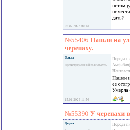
питомцу
помести
дать?
26.07.2023 00:18
№55406
Нашли на ул
черепаху.
Ольга
Порода п
Амфибия)
Зарегистрированный пользователь
Неизвест
Нашли н
ее отог
Умерла 
15.01.2023 11:56
№55390
У черепахи в
Дарья
Порода п