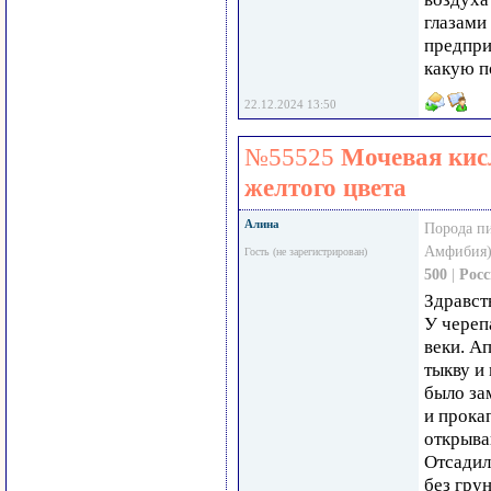
глазами
предпри
какую п
22.12.2024 13:50
№55525
Мочевая кис
желтого цвета
Алина
Порода п
Амфибия)
Гость (не зарегистрирован)
500
|
Рос
Здравст
У череп
веки. А
тыкву и
было за
и прока
открыва
Отсадил
без гру