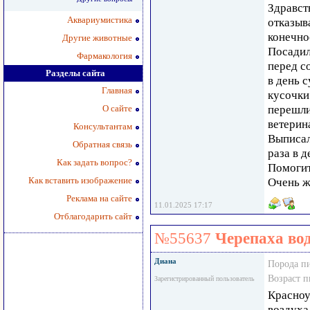
Здравст
Аквариумистика
отказыв
конечнос
Другие животные
Посадил
Фармакология
перед с
Разделы сайта
в день 
Главная
кусочки
О сайте
перешли
ветерина
Консультантам
Выписал
Обратная связь
раза в 
Как задать вопрос?
Помогит
Как вставить изображение
Очень ж
Реклама на сайте
11.01.2025 17:17
Отблагодарить сайт
№55637
Черепаха во
Диана
Порода п
Возраст 
Зарегистрированный пользователь
Красноу
воздуха