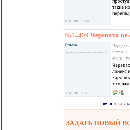
простуд
такие н
перепад
13.06.2019 15:10
№54409
Черепаха не 
Татьяна
Порода п
питомца:
Зарегистрированный пользователь
400гр
|
Ро
Черепах
линекс 
хорошо.
то к лам
28.03.2019 23:11
[1]
[2]
[3
ЗАДАТЬ НОВЫЙ В