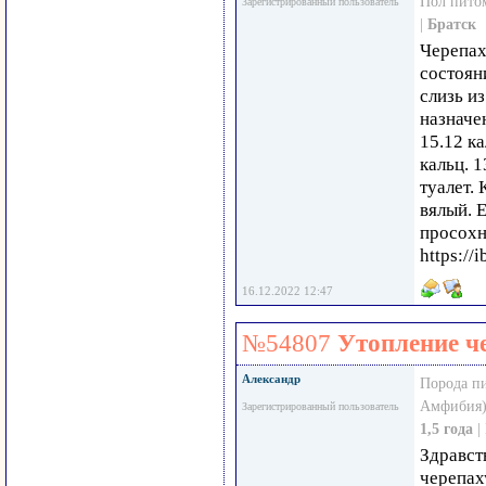
Пол пито
Зарегистрированный пользователь
|
Братск
Черепах
состоян
слизь и
назначе
15.12 ка
кальц. 
туалет. 
вялый. 
просохн
https:/
16.12.2022 12:47
№54807
Утопление ч
Александр
Порода п
Амфибия)
Зарегистрированный пользователь
1,5 года
|
Здравст
черепах