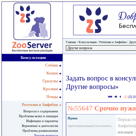
Главная
/ Консультации /
Рептилии и Амфибии
/
Друг
Консультации
Собаки
Кошки
Задать вопрос в консу
Грызуны
Другие вопросы»
Кролики
Птицы
[1]
[2]
[3
Рептилии и Амфибии
№55647
Срочно нужн
Вопросы о содержании
Проблемы кожи и панциря
Ирина
Порода п
Инфекции и паразиты
Амфибия)
Кормление и диетология
Зарегистрированный пользователь
Проблемы размножения
месяцев
|
Другие вопросы