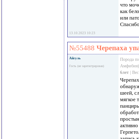
что моч
как бел
или пат
Спасиб
13.10.2023 10:23
№55488
Черепаха уп
Айгуль
Порода п
Амфибия)
Гость (не зарегистрирован)
6лет
| Ве
Черепах
обнаруж
шеей, с
мягкое 
панцирь
обработ
простын
активно 
Герпето
запись 