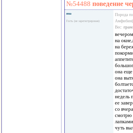
№54488
поведение ч
яна
Порода п
Амфибия)
Гость (не зарегистрирован)
Вес:
грам
вечером
на окне
на бере
покорми
аппетит
большог
она еще
она выт
болтаетс
достато
недель 
ее завер
со вчера
смотрю 
лапками
чуть выл