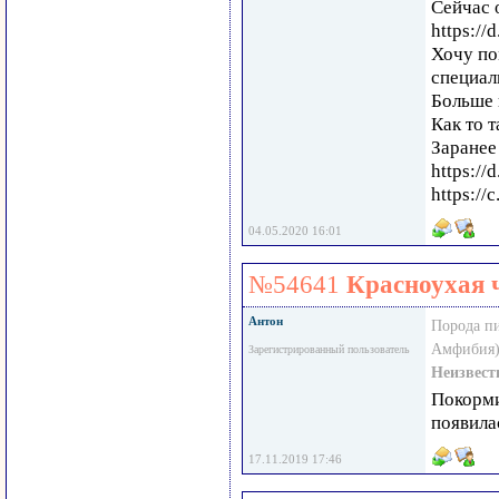
Сейчас 
https://
Хочу по
специал
Больше 
Как то т
Заранее
https://
https://
04.05.2020 16:01
№54641
Красноухая 
Антон
Порода п
Амфибия)
Зарегистрированный пользователь
Неизвест
Покорми
появила
17.11.2019 17:46