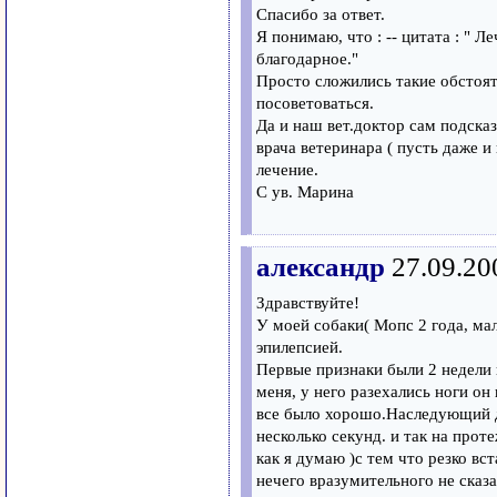
Спасибо за ответ.
Я понимаю, что : -- цитата : " Л
благодарное."
Просто сложились такие обстоят
посоветоваться.
Да и наш вет.доктор сам подска
врача ветеринара ( пусть даже и
лечение.
С ув. Марина
александр
27.09.20
Здравствуйте!
У моей собаки( Мопс 2 года, ма
эпилепсией.
Первые признаки были 2 недели н
меня, у него разехались ноги он
все было хорошо.Наследующий де
несколько секунд. и так на прот
как я думаю )с тем что резко вс
нечего вразумительного не сказа