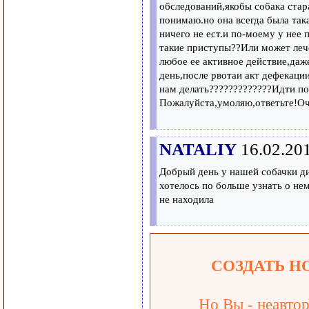
обследований,якобы собака стар
понимаю.но она всегда была так
ничего не ест.и по-моему у нее
такие приступы??Или может леч
любое ее активное действие,даж
день,после рвотаи акт дефекаци
нам делать?????????????Идти по
Пожалуйста,умоляю,ответьте!О
NATALIY
16.02.20
Добрый день у нашей собачки д
хотелось по больше узнать о не
не находила
СОЗДАТЬ Н
Но Вы - неавтор