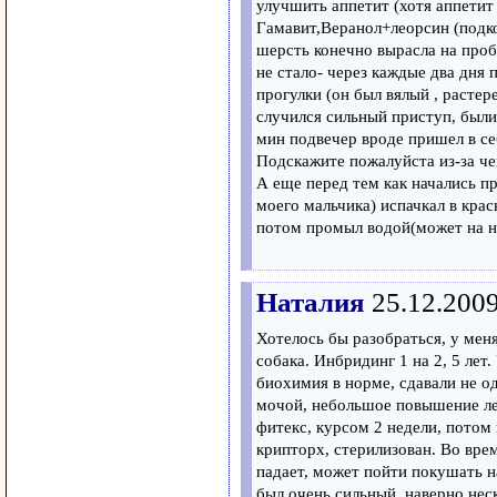
улучшить аппетит (хотя аппетит
Гамавит,Веранол+леорсин (подко
шерсть конечно вырасла на проб
не стало- через каждые два дня 
прогулки (он был вялый , растер
случился сильный приступ, были 
мин подвечер вроде пришел в себ
Подскажите пожалуйста из-за чег
А еще перед тем как начались пр
моего мальчика) испачкал в крас
потом промыл водой(может на ню
Наталия
25.12.200
Хотелось бы разобраться, у мен
собака. Инбридинг 1 на 2, 5 лет
биохимия в норме, сдавали не о
мочой, небольшое повышение лей
фитекс, курсом 2 недели, потом
крипторх, стерилизован. Во врем
падает, может пойти покушать 
был очень сильный, наверно нес