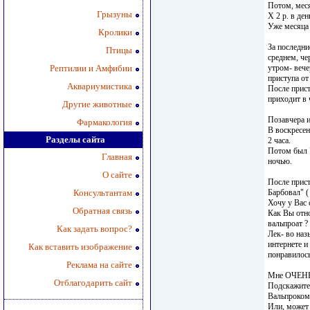
Потом, меся
Грызуны
Х 2 р. в ден
Уже месяца 
Кролики
За последни
Птицы
среднем, че
Рептилии и Амфибии
утром- вече
приступа от
Аквариумистика
После прист
приходит в 
Другие животные
Позавчера и
Фармакология
В воскресен
Разделы сайта
2 часа.
Потом был "
Главная
ночью.
О сайте
После прист
Консультантам
Барбовал" ( 
Хочу у Вас 
Обратная связь
Как Вы отно
вальпроат ?
Как задать вопрос?
Лек- во на
интернете и
Как вставить изображение
понравилось
Реклама на сайте
Мне ОЧЕНЬ
Отблагодарить сайт
Подскажите 
Вальпроком
Или, может 