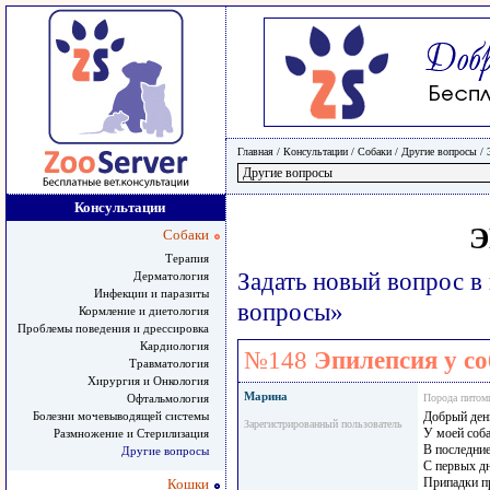
Главная
/ Консультации /
Собаки
/
Другие вопросы
/
Консультации
Э
Собаки
Терапия
Задать новый вопрос в
Дерматология
Инфекции и паразиты
вопросы»
Кормление и диетология
Проблемы поведения и дрессировка
Кардиология
№148
Эпилепсия у с
Травматология
Хирургия и Онкология
Марина
Офтальмология
Порода питом
Болезни мочевыводящей системы
Добрый ден
Зарегистрированный пользователь
У моей собак
Размножение и Стерилизация
В последни
Другие вопросы
С первых дн
Припадки пр
Кошки