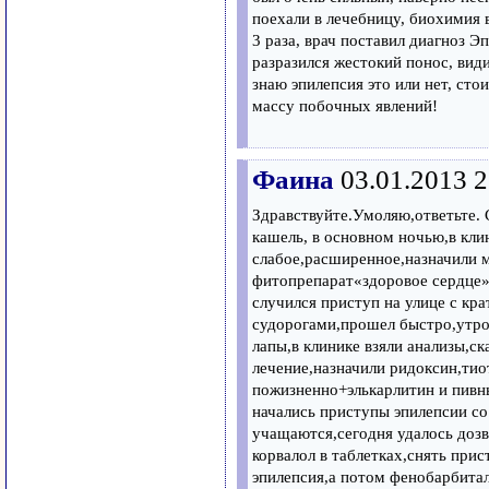
поехали в лечебницу, биохимия 
3 раза, врач поставил диагноз Э
разразился жестокий понос, види
знаю эпилепсия это или нет, ст
массу побочных явлений!
Фаина
03.01.2013 2
Здравствуйте.Умоляю,ответьте. С
кашель, в основном ночью,в кли
слабое,расширенное,назначили 
фитопрепарат«здоровое сердце»
случился приступ на улице с кр
судорогами,прошел быстро,утром
лапы,в клинике взяли анализы,с
лечение,назначили ридоксин,ти
пожизненно+элькарлитин и пивн
начались приступы эпилепсии с
учащаются,сегодня удалось дозв
корвалол в таблетках,снять прис
эпилепсия,а потом фенобарбита