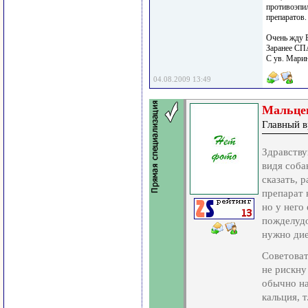
противоэпил
препаратов.
Очень жду 
Заранее С
С ув. Мари
04.08.2009 13:49
Мальце
Главный в
Здравству
видя соба
сказать, 
препарат 
но у него
пожделудо
нужно дие
Советоват
не рискну
обычно н
кальция, 