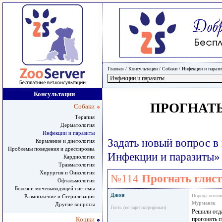
Главная
/ Консультации /
Собаки
/
Инфекции и параз
Консультации
ПРОГНАТЬ
Собаки
Терапия
Дерматология
Инфекции и паразиты
Задать новый вопрос в
Кормление и диетология
Проблемы поведения и дрессировка
Инфекции и паразиты»
Кардиология
Травматология
Хирургия и Онкология
№114
Прогнать глист
Офтальмология
Болезни мочевыводящей системы
Джон
Порода питом
Размножение и Стерилизация
Мурманск
Другие вопросы
Гость (не зарегистрирован)
Решили отда
Кошки
прогонять гл