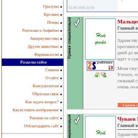
Грызуны
02.08.2009 23:56
Кролики
Мальце
Птицы
Главный в
Рептилии и Амфибии
Аквариумистика
Здравству
Другие животные
противогл
дней до в
Фармакология
идет о сук
Разделы сайта
Меня смут
Главная
Учтите, ч
О сайте
сильный с
Консультантам
очень пол
Обратная связь
Как задать вопрос?
Как вставить изображение
Реклама на сайте
Чуваев 
Главный в
Отблагодарить сайт
Здравству