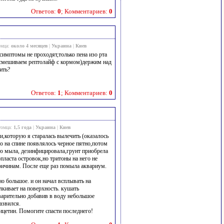
Ответов:
0
; Комментариев:
0
омца:
около 4 месяцев
|
Украина
|
Киев
симптомы не проходят,только пена изо рта
а(смешиваем рептолайф с кормом)держим над
ить?
Ответов:
1
; Комментариев:
0
томца:
1,5 года
|
Украина
|
Киев
ни,которую я старалась вылечить (оказалось
ьно на спине появлялось черное пятно,потом
ью мыла, дезинфицировала,грунт приобрела
пласта островок,но тритоны на него не
ричинам. После еще раз помыла аквариум.
но большое. и он начал всплывать на
лкивает на поверхность. кушать
дварительно добавив в воду небольшое
азвился.
цетин. Помогите спасти последнего!