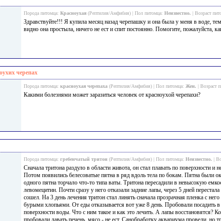
Порода питомца:
Красноухая
(Рептилия/Амфибия) | Пол питомца:
Неизвестно.
| Возраст пит
Здравствуйте!!! Я купила месяц назад черепашку и она была у меня в воде, темп
видно она простыла, ничего не ест и спит постоянно. Помогите, пожалуйста, ка
оухих черепах
Порода питомца:
красноухая черепаха
(Рептилия/Амфибия) | Пол питомца:
Жен.
| Возраст 
Какими болезнями может заразиться человек от красноухой черепахи?
Порода питомца:
гребенчатый тритон
(Рептилия/Амфибия) | Пол питомца:
Неизвестно.
| В
Сначала тритона раздуло в области живота, он стал плавать по поверхности и не
Потом появились белесоватые пятна в ряд вдоль тела по бокам. Пятна были 
одного пятна торчало что-то типа ваты. Тритона пересадили в невысокую емко
левомецитин. Почти сразу у него отказали задние лапы, через 5 дней перестала
сошел. На 3 день лечения тритон стал линять сначала прозрачная пленка с него
бурыми хлопьями. От еды отказывается вот уже 8 день. Пробовали посадить в 
поверхности воды. Что с ним такое и как это лечить. А лапы восстановятся?
пробовали давать печень, мясо - не ест. Санобработку аквариума провели, но т