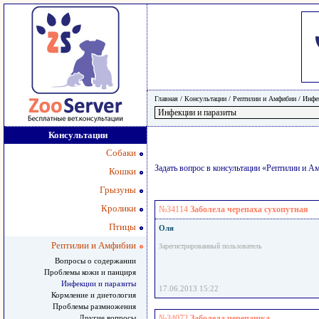
Главная
/ Консультации /
Рептилии и Амфибии
/
Инфе
Консультации
Собаки
Задать вопрос в консультации «Рептилии и 
Кошки
Грызуны
Кролики
№34114
Заболела черепаха сухопутная
Птицы
Оля
Рептилии и Амфибии
Зарегистрированный пользователь
Вопросы о содержании
Проблемы кожи и панциря
Инфекции и паразиты
17.06.2013 15:22
Кормление и диетология
Проблемы размножения
Другие вопросы
№34072
Заболела черепашка