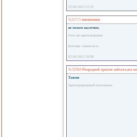
22.04.2013 22:31
№32715
пневмония
не можем вылечить
Гость (не зарегистрирован)
Источник: rodentovet.ru
02.04.2013 20:06
№32584
Очередной тритон заболел,все мож
Таисия
Зарегистрированный пользователь