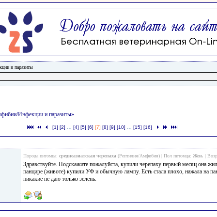
кции и паразиты
Амфибии/Инфекции и паразиты»
[1]
[2]
…
[4]
[5]
[6]
[7]
[8]
[9]
[10]
…
[15]
[16]
Порода питомца:
среднеазиатская черепаха
(Рептилия/Амфибия) | Пол питомца:
Жен.
| Возр
Здравствуйте. Подскажите пожалуйста, купили черепаху первый месяц она жила
панцире (животе) купили УФ и обычную лампу. Есть стала плохо, нажала на п
никакие не даю только зелень.