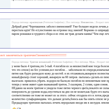
Порода питомца:
красноухая
(Рептилия/Амфибия) | Пол питомца:
Неизвестно.
| Возраст пит
Добрый день! Черепашенок заболел пневмонией! Уже большее недели лечим,а 
перестала идти! Не ест,постоянно на островке под лампой! Кормим со шприц
паром ромашки и грудного сбора и из этих же трав делаем ванны! Чем еще леч
ет закончиться трагично!!помогите!!!!!!!!!!!!!!!!!
Порода питомца:
Тритон испанский
(Рептилия/Амфибия) | Пол питомца:
Муж.
| Возраст пи
у меня было 4 тритона,это 5-тый. 4 погибли из за неизвестной мне тогда болез
что это сепсис) но без успешно,все погибли.... заболевали по очереди,изначал
пятно как будто разъедало кожу до костей. я их отсаживала,аквариум полност
новый,фильтр стоит хороший, аквариум на 60 литров. пыталась сделать из пено
вылезали. пришлось убрать. водоросли были,но погибли по непонятным мне п
теперь у меня живет один выжывший тритон, 3 скалярии, 2 гупии, один сомик.
НЕдавно на моем тритоне я увидела тоже пятно черного цвета,покачто не силь
поверхность до уровня воды,опуститься на дно он не может,как будто его выта
соответственно он тоже не может из за этого. сейчас отсадила его в лоток,пре
количество сульфадимидина. что дальше делать,боюсь как бы опять сепсис не р
Предыдущих тритонов пыталась лечить перорально вводя им в желудок левоми