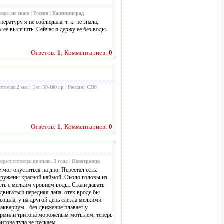
омца:
не знаю
|
Россия
|
Калининград
ературу я не соблюдала, т. к. не знала,
к ее вылечить. Сейчас я держу ее без воды.
Ответов:
1
; Комментариев:
0
питомца:
2 мес
| Вес:
50-100 гр
|
Россия
|
СПб
Ответов:
1
; Комментариев:
0
озраст питомца:
не знаю, 3 года
|
Новотроицк
 мог опуститься на дно. Перестал есть.
окружены красной каймой. Около головы из
сть с мелким уровнем воды. Стали давать
 двигаться передняя лапа. отек вроде бы
 сошла, у на другой день слезла мелкими
аквариум - без движение плавает у
 Кормили тритона мороженым мотылем, теперь
ритона туда не пускаем.