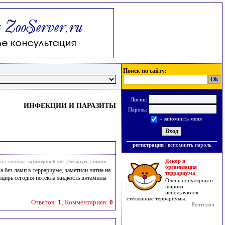
Поиск по сайту:
Логин:
ИНФЕКЦИИ И ПАРАЗИТЫ
Пароль:
- запомнить меня
регистрация
|
вспомнить пароль
Декор и
аст питомца:
примерно 6 лет
|
беларусь
|
минск
организация
 без ламп в террариуме, заметили пятна на
террариума
анцирь сегодня потекла жидкость витамины
Очень популярны и
широко
используются
стеклянные террариумы.
Ответов:
1
; Комментариев:
0
Рептилии