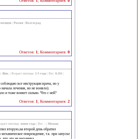
Ответов:
1
; Комментариев:
0
 месяцев
|
Россия
|
Волгоград
Ответов:
1
; Комментариев:
0
а:
Жен.
| Возраст питомца:
2-3 года
| Вес:
0,116
|
 соблюдаю все инструкции врача, но у
 начала лечения, но не воняло).
о и тоже воняет сильно. Что с ней?
Ответов:
1
; Комментариев:
2
озраст питомца:
менее года
| Вес:
-
|
Москва
пил вторую,на второй день обратил
 механическое повреждение, т.к. при запуске
, что это не механика.