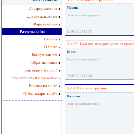
Марина
Аквариумистика
Гость (не зарегистрирован)
Другие животные
Фармакология
Разделы сайта
15.06.2013 15:47
Главная
№33651
Болезни, передающиеся от красн
О сайте
Борис
Консультантам
Гость (не зарегистрирован)
Обратная связь
Как задать вопрос?
23.05.2013 12:26
Как вставить изображение
Реклама на сайте
№33130
болезнь тритона
Отблагодарить сайт
Наталья
Гость (не зарегистрирован)