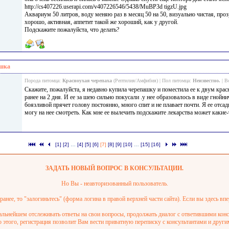
http://cs407226.userapi.com/v407226546/5438/MuBP3d tigzU.jpg
Аквариум 50 литров, воду меняю раз в месяц 50 на 50, визуально чистая, проз
хорошо, активная, аппетит такой же хороший, как у другой.
Подскажите пожалуйста, что делать?
ашка
Порода питомца:
Красноухая черепаха
(Рептилия/Амфибия) | Пол питомца:
Неизвестно.
| В
Скажите, пожалуйста, я недавно купила черепашку и поместила ее к двум кр
ранее на 2 дня. И ее за шею сильно покусали .у нее образовалось в виде гнойни
боязливой прячет голову постоянно, много спит и не плавает почти. Я ее отсад
могу на нее смотреть. Как мне ее вылечить подскажите лекарства может какие-
[1]
[2]
…
[4]
[5]
[6]
[7]
[8]
[9]
[10]
…
[15]
[16]
ЗАДАТЬ НОВЫЙ ВОПРОС В КОНСУЛЬТАЦИИ.
Но Вы - неавторизованный пользователь.
анее, то "залогиньтесь" (форма логина в правой верхней части сайта). Если вы здесь впе
дальнейшем отслеживать ответы на свои вопросы, продолжать диалог с ответившими ко
этого, регистрация позволит Вам вести приватную переписку с консультантами и други