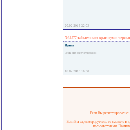
20.02.2013 22:03
№31577
заболела моя красноухая череп
Ирина
Гость (не зарегистрирован)
10.02.2013 16:38
Если Вы регистрировались р
Если Вы зарегистрируетесь, то сможете в 
пользователями. Помимо 