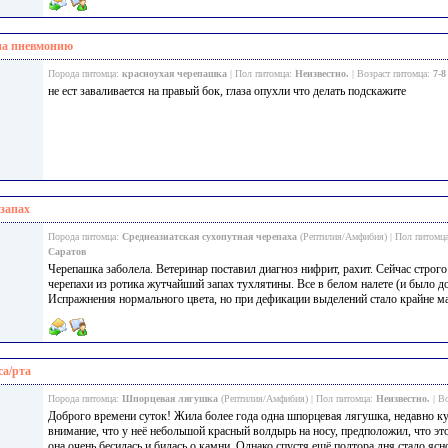
на пневмонию
Порода питомца:
красноухая черепашка
| Пол питомца:
Неизвестно.
| Возраст питомца:
7-8
не ест заваливается на правый бок, глаза опухли что делать подскажите
запах
Порода питомца:
Среднеазиатская сухопутная черепаха
(Рептилия/Амфибия) | Пол питомц
Саратов
Черепашка заболела. Ветеринар поставил диагноз нифрит, рахит. Сейчас строго
черепахи из ротика жутчайший запах тухлятины. Все в белом налете (и было до
Испражнения нормального цвета, но при дефикации выделений стало крайне мал
са/рта
Порода питомца:
Шпорцевая лягушка
(Рептилия/Амфибия) | Пол питомца:
Неизвестно.
| В
Доброго времени суток! Жила более года одна шпорцевая лягушка, недавно ку
внимание, что у неё небольшой красный волдырь на носу, предположил, что это
она очень бесилась и билась о камни. Однако спустя ещё полтора дня стало ясно