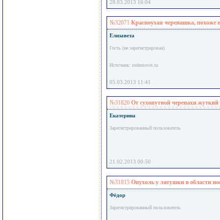
28.03.2013 16:04
№32071
Красноухая черепашка, похоже 
Елизавета
Гость (не зарегистрирован)
Источник: rodentovet.ru
05.03.2013 11:41
№31820
От сухопутной черепахи жуткий 
Екатерина
Зарегистрированный пользователь
21.02.2013 00:50
№31815
Опухоль у лягушки в области но
Фёдор
Зарегистрированный пользователь