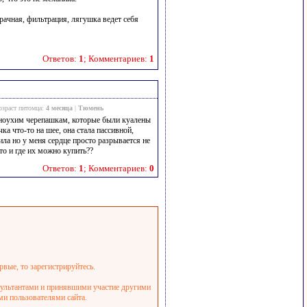
рачная, фильтрация, лягушка ведет себя
Ответов:
1
; Комментариев:
1
озраст питомца:
4 месяца
|
Тюмень
асноухим черепашкам, которые были куалены
чка что-то на шее, она стала пассивной,
ила но у меня сердце просто разрывается не
то и где их можно купить??
Ответов:
1
; Комментариев:
0
рвые, то зарегистрируйтесь.
нсультантами и принявшими участие другими
ми пользователями сайта.