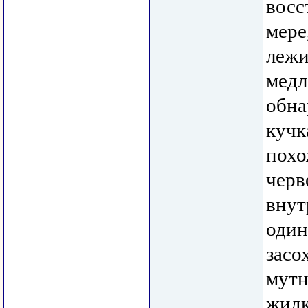
восс
мере
лежи
медл
обна
кучк
похо
черв
внут
один
засо
мутн
жидк