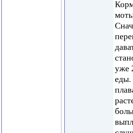
Кор
моты
Снач
пере
дава
стан
уже 
еды.
плав
раст
боль
выпл
случ