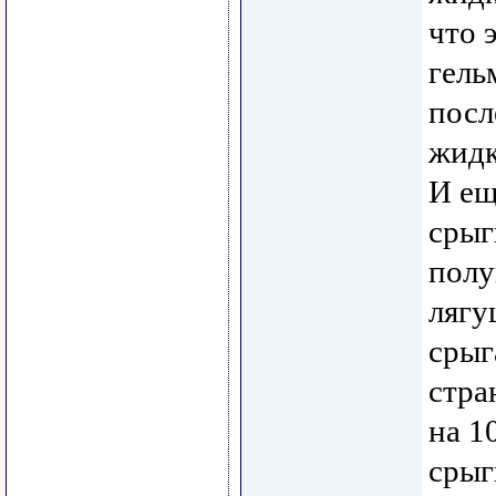
что 
гель
посл
жидк
И ещ
срыг
полу
лягу
срыг
стра
на 1
срыг