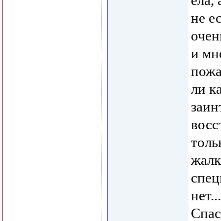
ела,
не е
очен
и мн
пожа
ли к
заин
восс
толь
жалк
спец
нет...
Спас