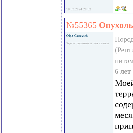
19.03.2024 20:52
№55365
Опухоль
Olga Gurevich
Пород
Зарегистрированный пользователь
(Репт
пито
6 лет
Моей
терр
соде
меся
прип