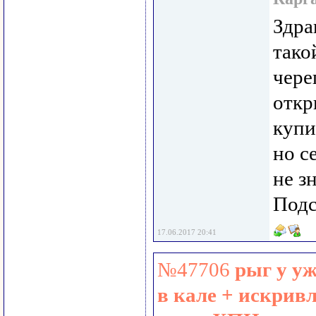
Здра
тако
чере
откр
купи
но с
не зн
Подс
17.06.2017 20:41
№47706
рыг у уж
в кале + искрив