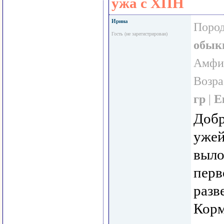
ужа с ХПН
Ирина
Пород
Гость (не зарегистрирован)
обык
Амфиб
Возра
гр
|
Е
Добр
ужей
выло
перв
разв
Корм