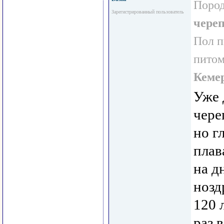
Пород
Зарегистрированный пользователь
чере
Пол 
пито
Кеме
Уже 
чере
но г
плав
на д
нозд
120 
раз 