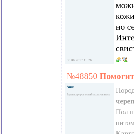
можн
кожи
но с
Инте
свис
30.06.2017 15:26
№48850
Помогит
Анна
Пород
Зарегистрированный пользователь
чере
Пол 
пито
Карг