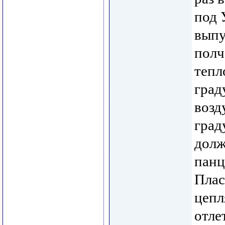
под 
выпу
полч
тепл
град
возд
град
долж
панц
Плас
цепл
отле