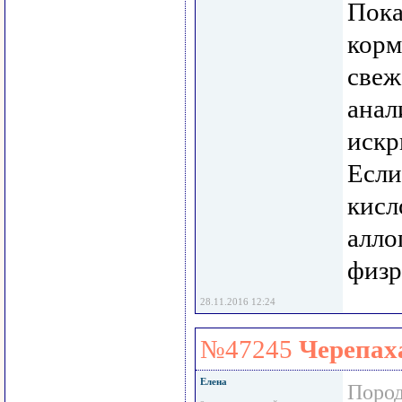
Пока
корм
свеж
анал
искр
Если
кисл
алло
физр
28.11.2016 12:24
№47245
Черепаха
Елена
Пород