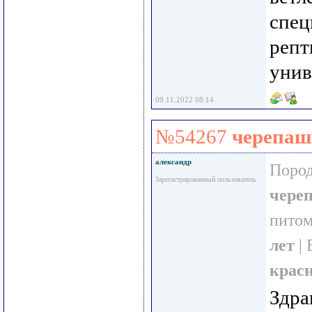
спец
репт
унив
09.11.2022 08:14
№54267
черепаш
александр
Пород
Зарегистрированный пользователь
чере
пито
лет
| 
крас
Здра