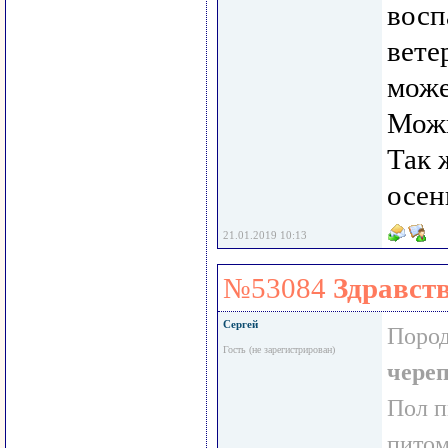
восп
вете
може
Можн
Так 
осен
21.01.2019 10:13
№53084
Здравств
Сергей
Пород
Гость (не зарегистрирован)
чере
Пол 
пито