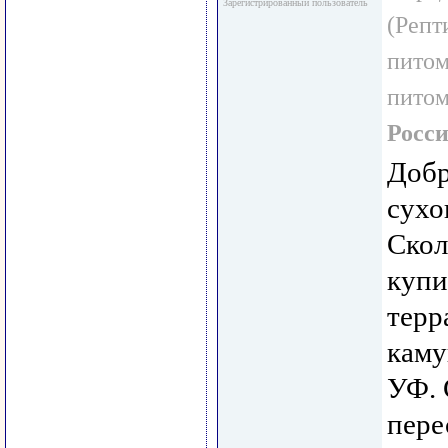
Зарегистрированный пользователь
(Репт
пито
пито
Росс
Добр
сухо
Скол
купи
терр
каму
УФ. 
пере