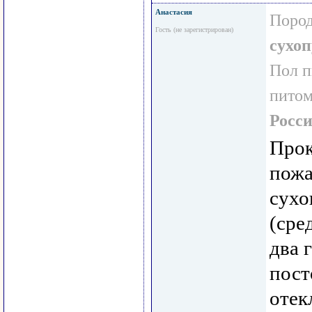
Анастасия
Пород
Гость (не зарегистрирован)
сухо
Пол 
пито
Росс
Прок
пожа
сухо
(сре
два 
пост
отек