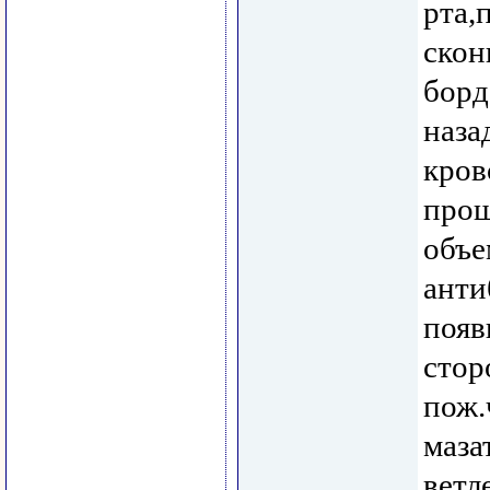
рта,
скон
борд
наза
кров
прош
объе
анти
появ
стор
пож.
маза
ветл