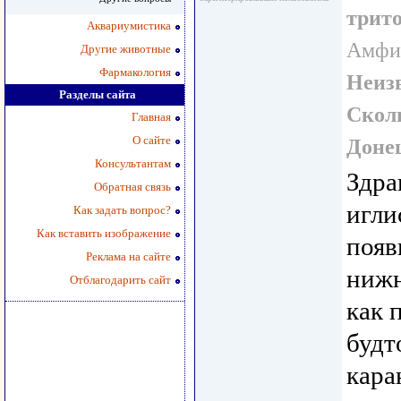
трит
Аквариумистика
Амфиб
Другие животные
Фармакология
Неизв
Разделы сайта
Скол
Главная
О сайте
Доне
Консультантам
Здра
Обратная связь
игли
Как задать вопрос?
Как вставить изображение
появ
Реклама на сайте
нижн
Отблагодарить сайт
как 
будт
кара