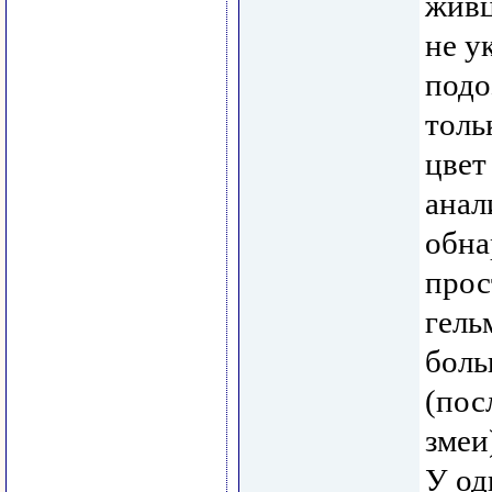
живц
не у
подо
толь
цвет
анал
обна
прос
гель
боль
(пос
змеи
У од