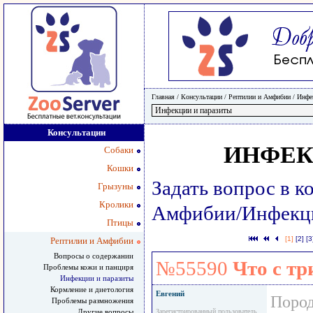
Главная
/ Консультации /
Рептилии и Амфибии
/
Инфе
Консультации
ИНФЕК
Собаки
Кошки
Задать вопрос в к
Грызуны
Кролики
Амфибии/Инфекци
Птицы
[1]
[2]
[3
Рептилии и Амфибии
Вопросы о содержании
№55590
Что с т
Проблемы кожи и панциря
Инфекции и паразиты
Кормление и диетология
Евгений
Пород
Проблемы размножения
Другие вопросы
Зарегистрированный пользователь