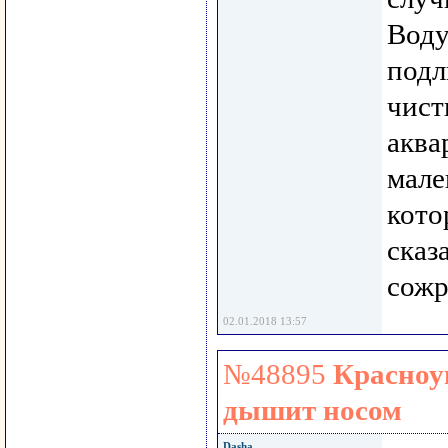
Воду
подл
чист
аква
мале
кото
сказ
сожр
02.01.2018 13:57
№48895
Красноу
дышит носом
Dasha