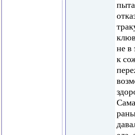
пыта
отка
трак
клюв
не в 
к со
пере
возм
здор
Сама
рань
дава