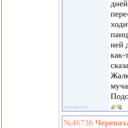
дней
пере
ходи
панц
ней 
как-
сказ
Жалк
муча
Подс
20.09.2016 12:38
№46736
Черепах