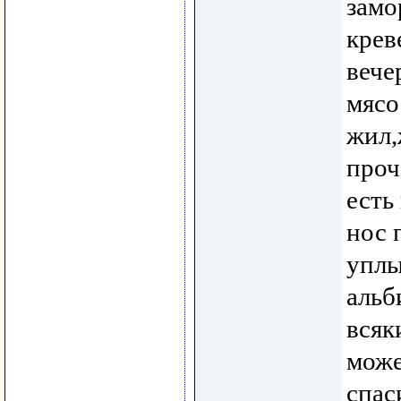
зам
крев
вече
мясо
жил,
проч
есть
нос 
уплы
альб
всяк
може
спас