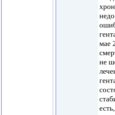
хрон
недо
ошиб
гент
мае 
смер
не ш
лече
гент
сост
стаб
есть