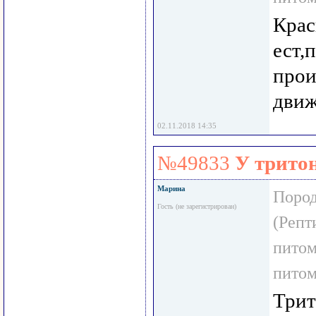
Крас
ест,
прои
движ
02.11.2018 14:35
№49833
У трито
Марина
Пород
Гость (не зарегистрирован)
(Репт
пито
пито
Трит