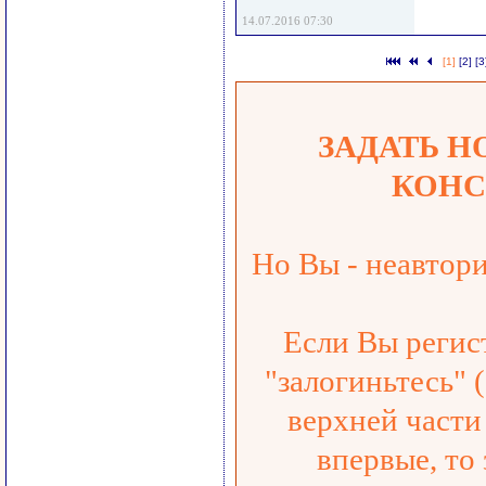
14.07.2016 07:30
[1]
[2]
[3
ЗАДАТЬ Н
КОНС
Но Вы - неавтор
Если Вы регис
"залогиньтесь" 
верхней части 
впервые, то