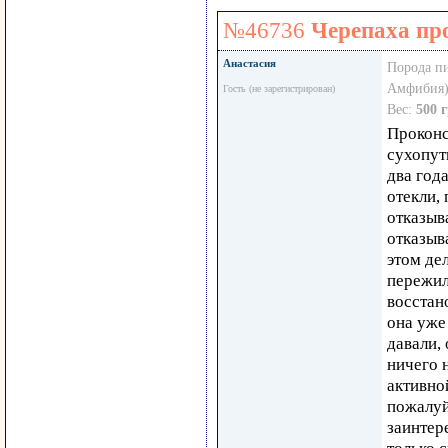
№46736
Черепаха п
Анастасия
Порода п
Амфибия)
Гость (не зарегистрирован)
Вес:
500 г
Проконс
сухопут
два года
отекли, 
отказыва
отказыв
этом дел
пережил
восстан
она уже 
давали,
ничего 
активной
пожалуй
заинтер