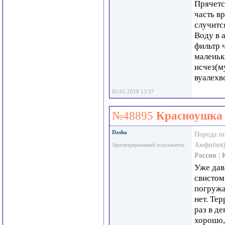
Прячетс
часть в
случитс
Воду в 
фильтр 
маленьк
исчез(м
вуалехв
02.01.2018 13:57
№48895
Красноушка 
Dasha
Порода п
Амфибия)
Зарегистрированный пользователь
Россия
|
Уже дав
свистом
погружа
нет. Те
раз в де
хорошо,