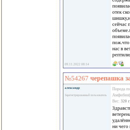
появила
отек ск
шишку,н
сейчас 
объеме.
появила
пож.что
нас в в
рептили
09.11.2022 08:14
№54267
черепашка з
александр
Порода п
Амфибия)
Зарегистрированный пользователь
Вес:
320 
Здравст
ветерен
удалённ
ни чего