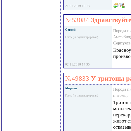
21.01.2019 10:13
№53084
Здравствуйте
Сергей
Порода п
Амфибия)
Гость (не зарегистрирован)
Серпухов
Красноу
произво
02.11.2018 14:35
№49833
У тритоны р
Марина
Порода п
питомца:
Гость (не зарегистрирован)
Тритон 
мотылем
перекар
живот с
отказыв