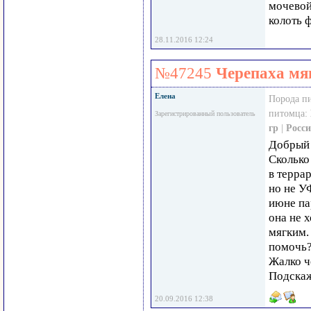
мочевой
колоть 
28.11.2016 12:24
№47245
Черепаха мяг
Елена
Порода п
питомца:
Зарегистрированный пользователь
гр
|
Росс
Добрый 
Сколько 
в терра
но не УФ
июне па
она не х
мягким.
помочь?
Жалко ч
Подскаж
20.09.2016 12:38