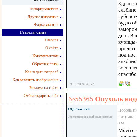
Здравст
Аквариумистика
альбино
губе и г
Другие животные
будто о
Фармакология
заморож
Разделы сайта
день.Вч
Главная
курицы 
О сайте
прочего
под нос
Консультантам
альбино
Обратная связь
воспале
Как задать вопрос?
спасибо
Как вставить изображение
19.03.2024 20:52
Реклама на сайте
Отблагодарить сайт
№55365
Опухоль над
Olga Gurevich
Порода п
питомца:
Зарегистрированный пользователь
ям
Моей яг
содержа