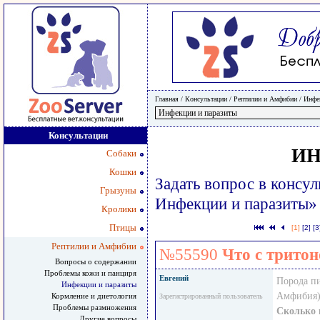
Главная
/ Консультации /
Рептилии и Амфибии
/
Инфе
Консультации
ИН
Собаки
Кошки
Задать вопрос в консу
Грызуны
Инфекции и паразиты»
Кролики
Птицы
[1]
[2]
[3
Рептилии и Амфибии
№55590
Что с трито
Вопросы о содержании
Проблемы кожи и панциря
Евгений
Порода п
Инфекции и паразиты
Амфибия)
Кормление и диетология
Зарегистрированный пользователь
Проблемы размножения
Сколько 
Другие вопросы