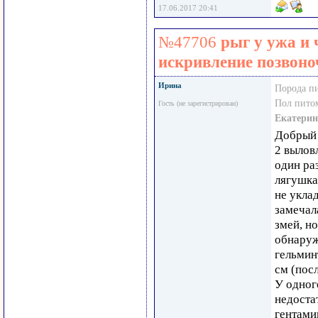
17.06.2017 20:41
№47706
рыг у ужа и 
искривление позвоно
Ирина
Порода п
Пол пито
Гость (не зарегистрирован)
Екатерин
Добрый 
2 вылов
один ра
лягушка
не укла
замечал
змей, но
обнаруж
гельмин
см (пос
У одног
недоста
гентами