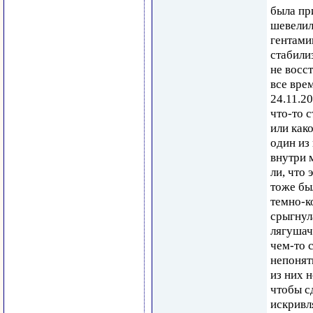
была пр
шевелил
гентами
стабили
не восс
все вре
24.11.2
что-то 
или как
один из
внутри 
ли, что 
тоже бы
темно-к
срыгнул
лягушач
чем-то 
непонят
из них 
чтобы с
искривл