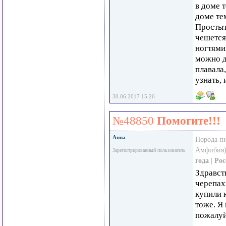
в доме т
доме те
Простыт
чешется
ногтями 
можно д
плавала
узнать, 
30.06.2017 15:26
№48850
Помогите!!!
Анна
Порода п
Амфибия)
Зарегистрированный пользователь
года
|
Рос
Здравст
черепах
купили 
тоже. Я 
пожалуй