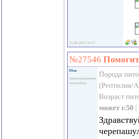
11.08.2012 20:57
№27546
Помогит
Юля
Порода пит
Зарегистрированный
пользователь
(Рептилия/А
Возраст пит
может г.50
|
Здравству
черепашул