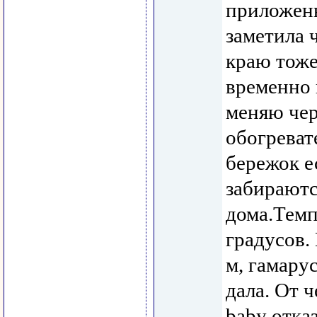
приложен
заметила ч
краю тоже
временно 
меняю чер
обогреват
бережок ес
забираютс
дома.Темп
градусов. 
м, гамару
дала. От 
baby отка