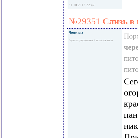
31.10.2012 22:42
№29351
Слизь в 
Людмила
Пор
Зарегистрированный пользователь
чер
пит
пит
Сег
ого
кра
пан
ник
При