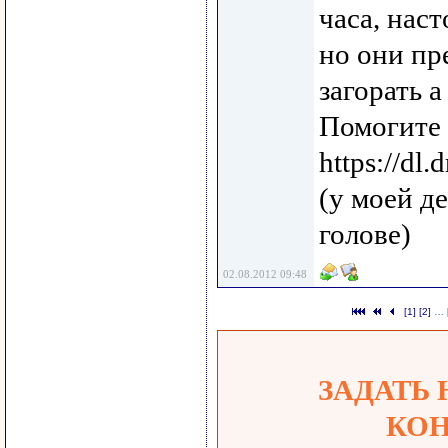
часа, нас
но они пр
загорать а
Помогите 
https://dl
(у моей д
голове)
02.08.2012 09:48
[1]
[2]
…
ЗАДАТЬ
КОН