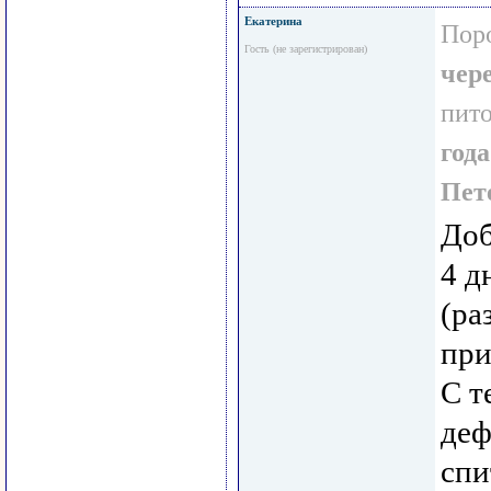
Екатерина
Пор
Гость (не зарегистрирован)
чер
пит
года
Пет
Доб
4 д
(ра
при
С т
деф
спи