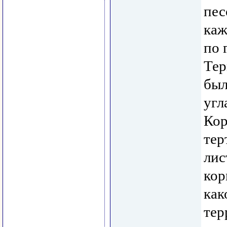
пес
каж
по 
Тер
был
угл
Кор
тер
лис
кор
как
тер