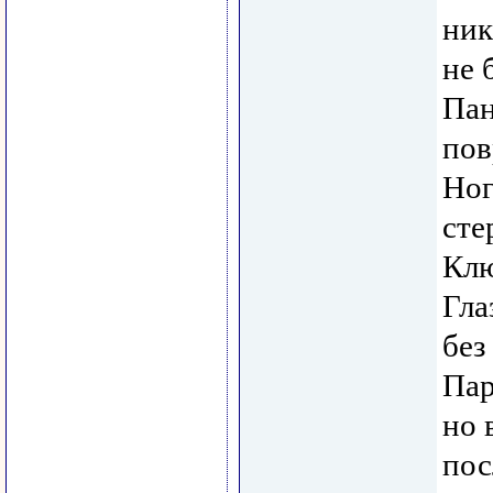
ник
не 
Пан
пов
Ног
сте
Клю
Гла
без
Пар
но 
пос