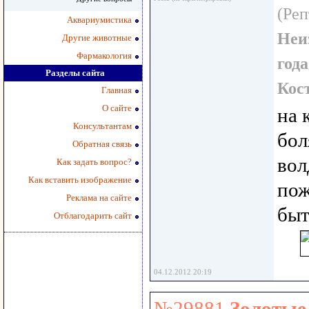
(Реп
Аквариумистика
Неи
Другие животные
Фармакология
года
Разделы сайта
Кос
Главная
О сайте
на 
Консультантам
бол
Обратная связь
вол
Как задать вопрос?
Как вставить изображение
пож
Реклама на сайте
быт
Отблагодарить сайт
04.12.2012 20:19
№29881
Золотые