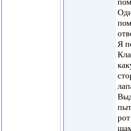
пом
Оди
пом
отв
Я п
Кла
как
сто
лап
Выд
пыт
рот
шам