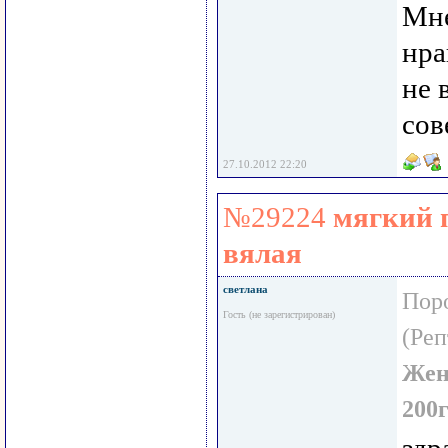
Мне
нра
не 
сов
27.10.2012 22:20
№29224
мягкий 
вялая
светлана
Пор
Гость (не зарегистрирован)
(Реп
Жен
200