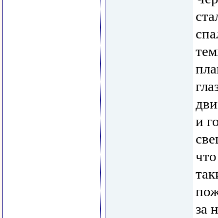
ста
спа
тем
пла
гла
дви
и г
све
что
так
пож
за н