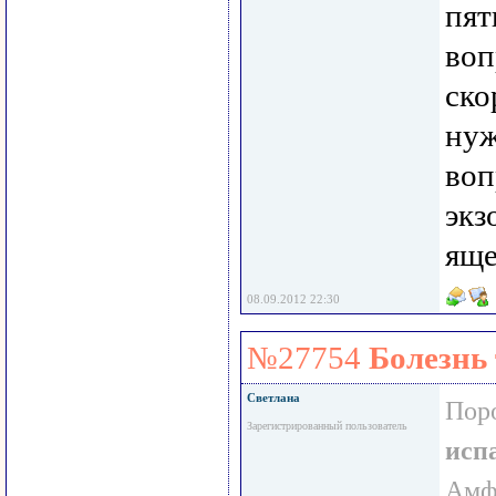
пят
воп
ско
нуж
воп
экз
яще
08.09.2012 22:30
№27754
Болезнь
Светлана
Пор
Зарегистрированный пользователь
исп
Амф