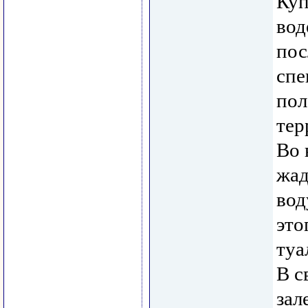
Куп
вод
пос
спе
пол
тер
Во 
жад
вод
это
туа
В с
зал