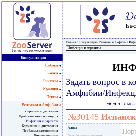
Главная
/ Консультации /
Рептилии и Амфибии
/
Инфе
Консультации
ИНФ
Собаки
Кошки
Задать вопрос в к
Грызуны
Кролики
Амфибии/Инфекци
Птицы
[1]
[2]
…
Рептилии и Амфибии
Вопросы о содержании
№30145
Испанск
Проблемы кожи и панциря
Инфекции и паразиты
Кормление и диетология
Алиса
Пор
Проблемы размножения
Другие вопросы
Гость (не зарегистрирован)