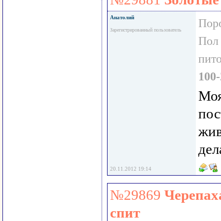
Анатолий
Пор
Зарегистрированный пользователь
Пол
пит
100-
Моя
пос
жив
дел
20.11.2012 19:14
№29869
Черепаха
спит