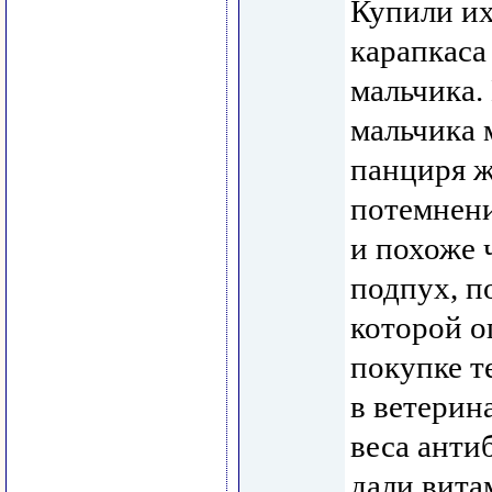
Купили их
карапкаса 
мальчика.
мальчика 
панциря ж
потемнени
и похоже 
подпух, п
которой о
покупке т
в ветерина
веса анти
дали вита