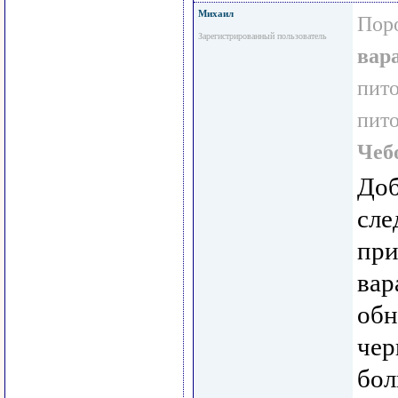
Михаил
Пор
Зарегистрированный пользователь
вар
пит
пит
Чеб
Доб
сле
при
вар
обн
чер
бол