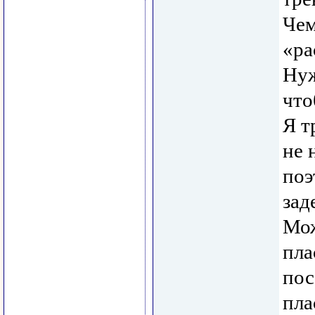
Чем
«ра
Нуж
что
Я т
не 
поэ
зад
Мож
пла
пос
пла