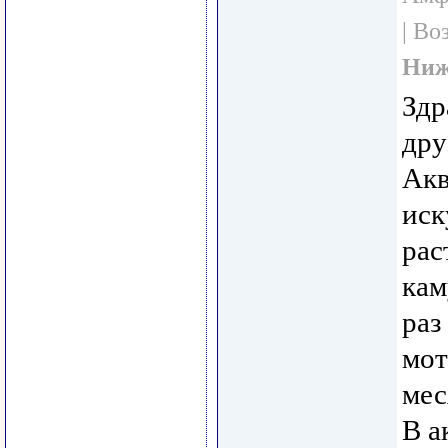
| Во
Ниж
Здр
дру
Акв
иск
рас
кам
раз
мот
мес
В а