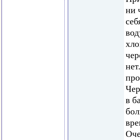
ни 
себ
вод
хло
чер
нет
про
Чер
в б
бол
вре
Оче