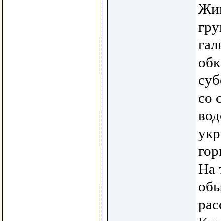
Жив
гру
гал
обк
суб
со 
вод
укр
гор
На 
обы
рас