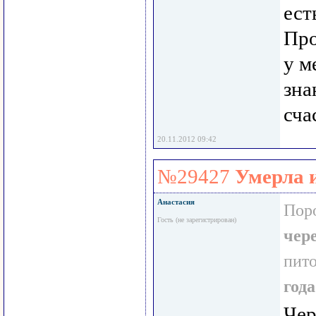
ест
Про
у м
зна
сча
20.11.2012 09:42
№29427
Умерла 
Анастасия
Пор
Гость (не зарегистрирован)
чер
пит
года
Чер