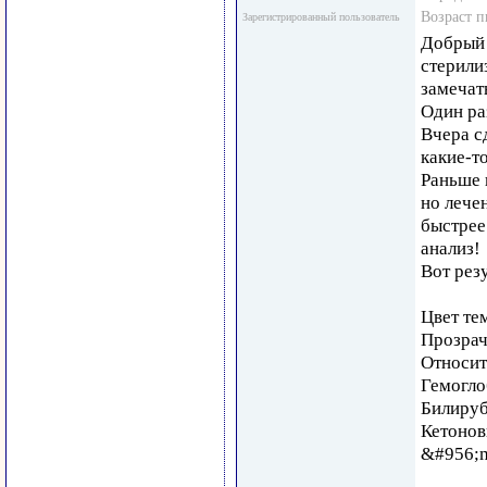
Возраст 
Зарегистрированный пользователь
Добрый 
стерили
замечать
Один ра
Вчера с
какие-т
Раньше 
но лече
быстрее
анализ!
Вот рез
Цвет те
Прозрач
Относите
Гемогло
Билируб
Кетонов
&#956;m