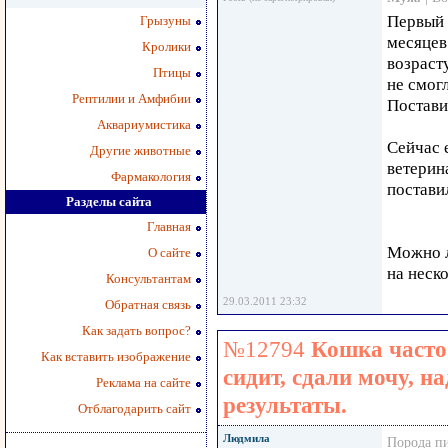
Первый 
Грызуны
месяцев
Кролики
возрасту
Птицы
не смог
Рептилии и Амфибии
Постави
Аквариумистика
Сейчас 
Другие животные
ветерин
Фармакология
постави
Разделы сайта
Главная
Можно л
О сайте
на неск
Консультантам
29.03.2011 23:32
Обратная связь
Как задать вопрос?
№12794
Кошка часто 
Как вставить изображение
сидит, сдали мочу, н
Реклама на сайте
результаты.
Отблагодарить сайт
Людмила
Порода п