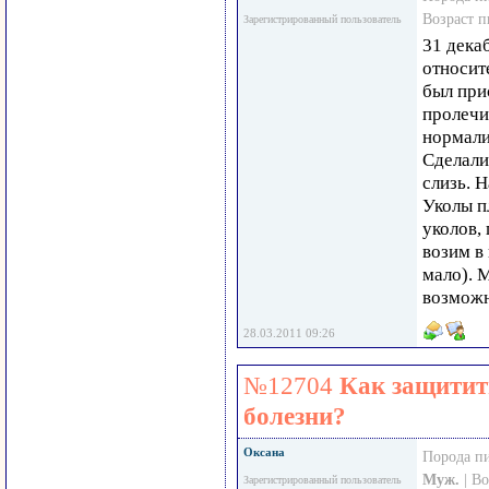
Возраст 
Зарегистрированный пользователь
31 дека
относит
был при
пролечи
нормали
Сделали
слизь. 
Уколы п
уколов,
возим в
мало). 
возможн
28.03.2011 09:26
№12704
Как защитит
болезни?
Оксана
Порода п
Муж.
| В
Зарегистрированный пользователь