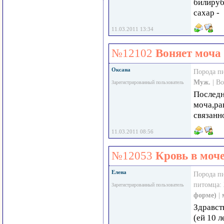
билируб
сахар -
11.03.2011 13:34
№12102
Воняет моча 
Оксана
Порода п
Муж.
| В
Зарегистрированный пользователь
Последн
моча,ра
связанн
11.03.2011 08:56
№12053
Кровь в моч
Елена
Порода п
питомца:
Зарегистрированный пользователь
форме)
|
Здравст
(ей 10 