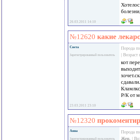
Хотелос
болезни
26.03.2011 14:10
№12620
какие лекарс
Света
Порода п
| Возраст
Зарегистрированный пользователь
кот пер
выходит
хочет.с
сдавали
Кламлкс
Р/К от 
23.03.2011 23:10
№12320
прокоментир
Анна
Порода п
Жен.
| Во
Зарегистрированный пользователь