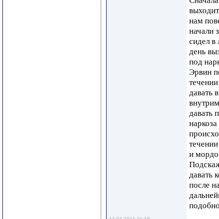
Сначала
выходит
нам пов
начали 
сидел в 
день выз
под нар
Эрвин по
течении 
давать 
внутрим
давать п
наркоза
происхо
течении
и мордо
Подскаж
давать к
после н
дальней
подобно