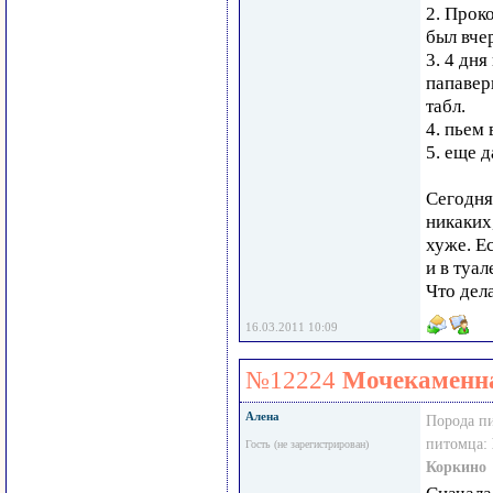
2. Прок
был вчер
3. 4 дня
папавери
табл.
4. пьем 
5. еще д
Сегодня
никаких
хуже. Ес
и в туал
Что дел
16.03.2011 10:09
№12224
Мочекаменна
Алена
Порода п
питомца:
Гость (не зарегистрирован)
Коркино