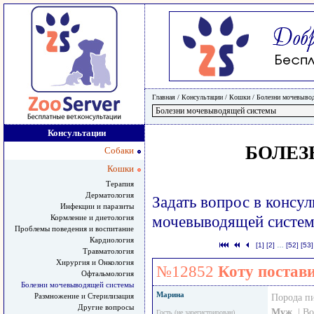
Главная
/ Консультации /
Кошки
/
Болезни мочевыво
Консультации
БОЛЕ
Собаки
Кошки
Терапия
Дерматология
Задать вопрос в консу
Инфекции и паразиты
Кормление и диетология
мочевыводящей систе
Проблемы поведения и воспитание
Кардиология
[1]
[2]
…
[52]
[53]
Травматология
Хирургия и Онкология
№12852
Коту постав
Офтальмология
Болезни мочевыводящей системы
Марина
Размножение и Стерилизация
Порода п
Другие вопросы
Муж.
| В
Гость (не зарегистрирован)