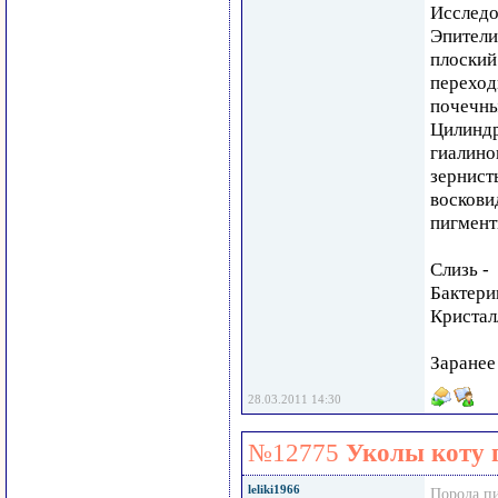
Исследо
Эпители
плоский 
переходн
почечный
Цилинд
гиалинов
зернисты
восковид
пигментн
Слизь -
Бактери
Кристал
Заранее
28.03.2011 14:30
№12775
Уколы коту 
leliki1966
Порода п