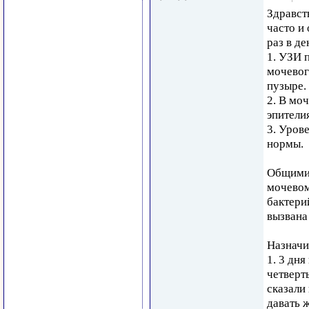
Здравст
часто и
раз в д
1. УЗИ 
мочевог
пузыре.
2. В мо
эпители
3. Уров
нормы.
Общими 
мочевом
бактери
вызвана
Назначи
1. 3 дн
четверт
сказали
давать 