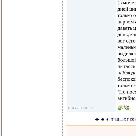
(в моче 
дней ци
только 
первом 
давать ц
день, к
вот сег
маленьк
выделял
большой
пытаясь 
наблюда
беспоко
только 
Что пос
антибио
10.03.2011 00:32
[1]
[2]
…
[52]
[53]