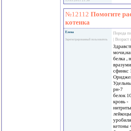
13.03.2011 21:58
№12112
Помогите ра
котенка
Елена
Порода п
| Возраст
Зарегистрированный пользователь
Здравст
мочи,на
белка , 
вразуми
сфинкс 1
Оридже
Удельны
рн-7
белок 1
кровь -
нитриты
лейкоцы
уробили
кетоны 