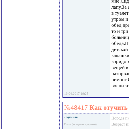
мне,Сид
лапу.За 
в туалет
утром и
обед пр
то и три
больниц
обеда.П
детской
какашки
коридор
вещей в
разорва
ремонт 
воспита
10.04.2017 19:25
№48417
Как отучить
Людмила
Порода п
Возраст 
Гость (не зарегистрирован)