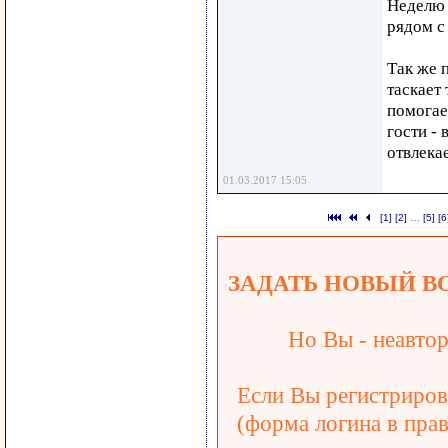
Неделю 
рядом с
Так же 
таскает
помогае
гости -
отвлекае
01.03.2017 15:05
[1]
[2]
…
[5]
[6
ЗАДАТЬ НОВЫЙ В
Но Вы - неавтор
Если Вы регистрирова
(форма логина в прав