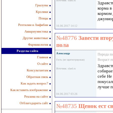
Источник: olard.ru
Здравст
Грызуны
корма в
Кролики
кормом 
Птицы
джуниор
Рептилии и Амфибии
16.06.2017 14:12
Аквариумистика
№48776
Завести втор
Другие животные
пола
Фармакология
Разделы сайта
Александр
Порода п
Главная
Возраст 
Гость (не зарегистрирован)
О сайте
Здравств
Источник: olard.ru
Консультантам
собирае
себе Не
Обратная связь
покусал
Как задать вопрос?
лучше п
Как вставить изображение
04.06.2017 03:26
Реклама на сайте
Отблагодарить сайт
№48735
Щенок ест с