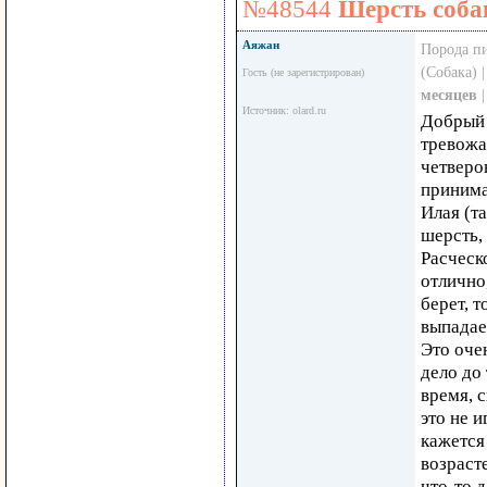
№48544
Шерсть соба
Аяжан
Порода п
(Собака) 
Гость (не зарегистрирован)
месяцев
|
Источник: olard.ru
Добрый 
тревожа
четверо
принима
Илая (т
шерсть,
Расческ
отлично
берет, 
выпадает
Это оче
дело до 
время, с
это не 
кажется
возрасте
что-то 