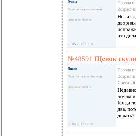
Элина
Порода п
Возраст 
Гость (не зарегистрирован)
Не так 
Источник: olard.ru
дворняж
испражне
что дел
25.05.2017 13:59
№48591
Щенок скули
Диана
Порода п
Возраст 
Гость (не зарегистрирован)
Светлый
Источник: olard.ru
Недавно
ночам и 
Когда л
два, по
делать?
29.04.2017 14:56