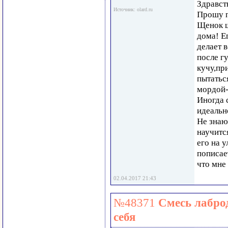
Здравст
Источник: olard.ru
Прошу 
Щенок ш
дома! Е
делает в
после г
кучу,пр
пытатьс
мордой-
Иногда 
идеально
Не знаю
научитс
его на 
пописае
что мне 
02.04.2017 21:43
№48371
Смесь лабро
себя