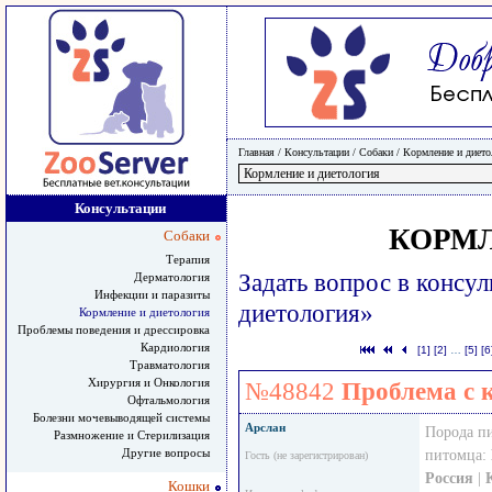
Главная
/ Консультации /
Собаки
/
Кормление и дието
Консультации
КОРМЛ
Собаки
Терапия
Задать вопрос в консу
Дерматология
Инфекции и паразиты
диетология»
Кормление и диетология
Проблемы поведения и дрессировка
Кардиология
[1]
[2]
…
[5]
[6
Травматология
Хирургия и Онкология
№48842
Проблема с 
Офтальмология
Болезни мочевыводящей системы
Арслан
Порода п
Размножение и Стерилизация
Другие вопросы
питомца:
Гость (не зарегистрирован)
Россия
|
Кошки