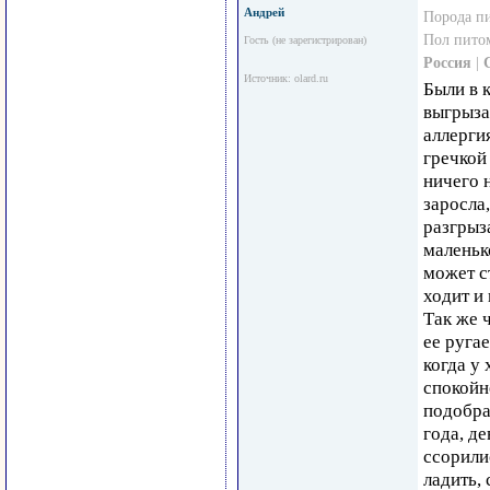
Андрей
Порода п
Пол пито
Гость (не зарегистрирован)
Россия
|
Источник: olard.ru
Были в к
выгрызае
аллерги
гречкой
ничего 
заросла,
разгрыз
маленько
может ст
ходит и 
Так же ч
ее руга
когда у 
спокойн
подобра
года, де
ссорилис
ладить, 