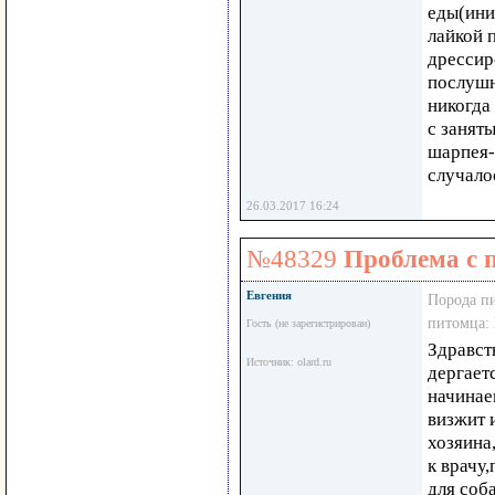
еды(ини
лайкой п
дрессир
послушн
никогда
с занят
шарпея-
случало
26.03.2017 16:24
№48329
Проблема с 
Евгения
Порода п
питомца:
Гость (не зарегистрирован)
Здравст
Источник: olard.ru
дергает
начинае
визжит 
хозяина
к врачу
для соба