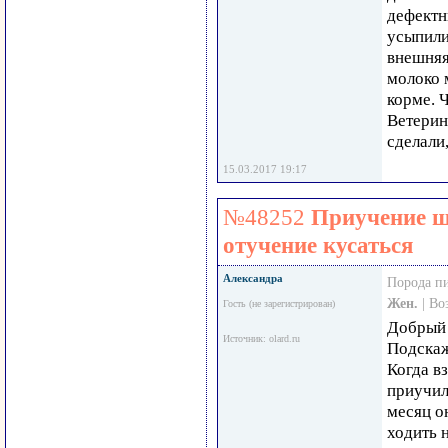
дефектн
усыпили
внешняя
молоко 
корме. 
Ветерин
сделали
15.03.2017 19:17
№48252
Приучение щ
отучение кусаться
Александра
Порода п
Жен.
| Во
Гость (не зарегистрирован)
Добрый 
Источник: olard.ru
Подскаж
Когда в
приучил
месяц он
ходить н