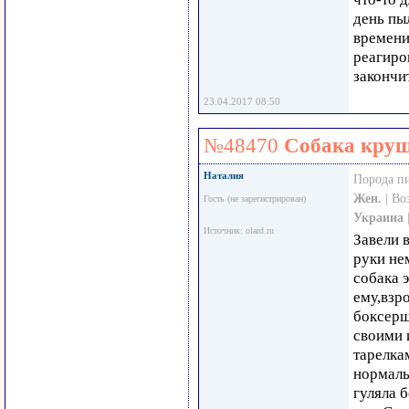
день пы
времени 
реагиров
закончит
23.04.2017 08:50
№48470
Собака круш
Наталия
Порода п
Жен.
| Во
Гость (не зарегистрирован)
Украина
Источник: olard.ru
Завели 
руки не
собака 
ему,взр
боксерш
своими 
тарелка
нормаль
гуляла 