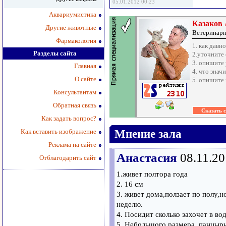
05.01.2012 00:23
Аквариумистика
Казаков
Другие животные
Ветеринарн
Фармакология
1. как давн
Разделы сайта
2.уточните
3. опишите
Главная
4. что знач
О сайте
5. опишите
Консультантам
Обратная связь
Как задать вопрос?
Как вставить изображение
Мнение зала
Реклама на сайте
Анастасия
08.11.20
Отблагодарить сайт
1.живет полтора года
2. 16 см
3. живет дома,ползает по полу,н
неделю.
4. Посидит сколько захочет в во
5. Небольшого размера, панцырь