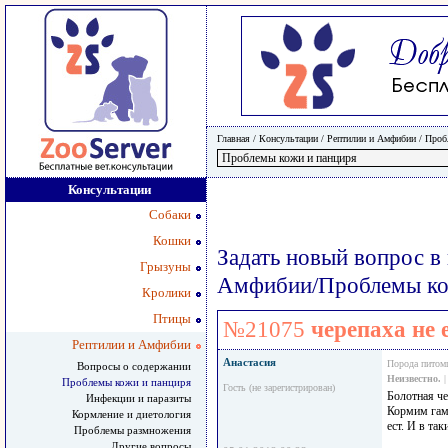
Главная
/ Консультации /
Рептилии и Амфибии
/
Проб
Консультации
Собаки
Кошки
Задать новый вопрос в
Грызуны
Амфибии/Проблемы ко
Кролики
Птицы
№21075
черепаха не 
Рептилии и Амфибии
Анастасия
Порода питом
Вопросы о содержании
Неизвестно.
|
Проблемы кожи и панциря
Гость (не зарегистрирован)
Болотная че
Инфекции и паразиты
Кормим гамм
Кормление и диетология
ест. И в та
Проблемы размножения
Другие вопросы