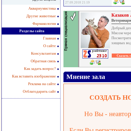
27.09.2018 21:19
Аквариумистика
Казаков
Другие животные
Ветеринарн
Фармакология
Добрый ден
Разделы сайта
Мясом чере
Посмотрите
Главная
хищных вод
О сайте
Консультантам
Обратная связь
Как задать вопрос?
Мнение зала
Как вставить изображение
Реклама на сайте
Отблагодарить сайт
СОЗДАТЬ Н
Но Вы - неавтор
Если Вы регистрирова