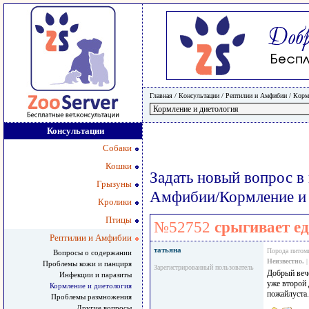
Главная
/ Консультации /
Рептилии и Амфибии
/
Корм
Консультации
Собаки
Кошки
Задать новый вопрос в
Грызуны
Амфибии/Кормление и 
Кролики
Птицы
№52752
срыгивает е
Рептилии и Амфибии
татьяна
Порода питом
Вопросы о содержании
Неизвестно.
|
Проблемы кожи и панциря
Зарегистрированный пользователь
Добрый веч
Инфекции и паразиты
уже второй 
Кормление и диетология
пожайлуста
Проблемы размножения
Другие вопросы