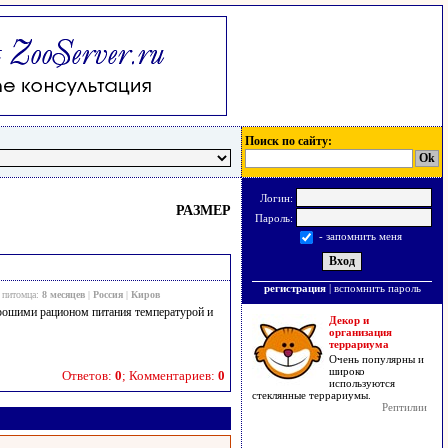
Поиск по сайту:
Логин:
РАЗМЕР
Пароль:
- запомнить меня
регистрация
|
вспомнить пароль
 питомца:
8 месяцев
|
Россия
|
Киров
орошими рационом питания температурой и
Декор и
организация
террариума
Очень популярны и
широко
Ответов:
0
; Комментариев:
0
используются
стеклянные террариумы.
Рептилии