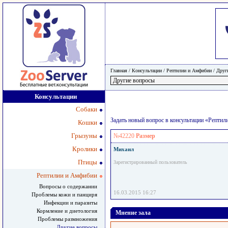
Главная
/ Консультации /
Рептилии и Амфибии
/
Друг
Консультации
Собаки
Задать новый вопрос в консультации «Репти
Кошки
Грызуны
№42220
Размер
Кролики
Михаил
Птицы
Зарегистрированный пользователь
Рептилии и Амфибии
Вопросы о содержании
16.03.2015 16:27
Проблемы кожи и панциря
Инфекции и паразиты
Кормление и диетология
Мнение зала
Проблемы размножения
Другие вопросы