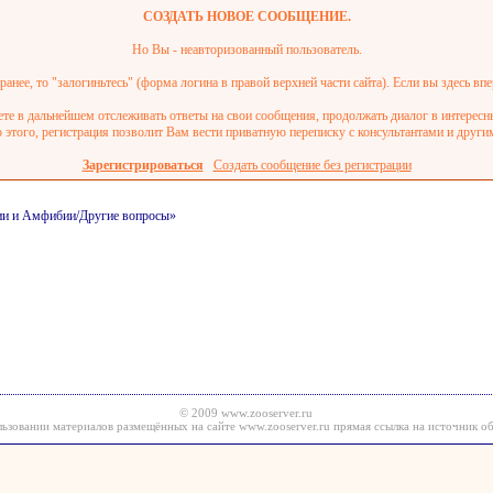
СОЗДАТЬ НОВОЕ СООБЩЕНИЕ.
Но Вы - неавторизованный пользователь.
анее, то "залогиньтесь" (форма логина в правой верхней части сайта). Если вы здесь впе
ете в дальнейшем отслеживать ответы на свои сообщения, продолжать диалог в интерес
этого, регистрация позволит Вам вести приватную переписку с консультантами и други
Зарегистрироваться
Создать сообщение без регистрации
лии и Амфибии/Другие вопросы»
© 2009 www.zooserver.ru
ьзовании материалов размещённых на сайте www.zooserver.ru прямая ссылка на источник об