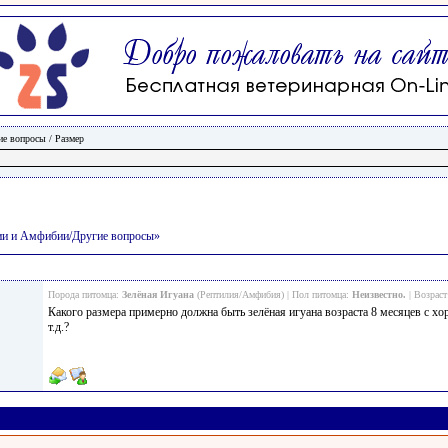
ие вопросы
/
Размер
лии и Амфибии/Другие вопросы»
Порода питомца:
Зелёная Игуана
(Рептилия/Амфибия) | Пол питомца:
Неизвестно.
| Возраст
Какого размера примерно должна быть зелёная игуана возраста 8 месяцев с х
т.д.?