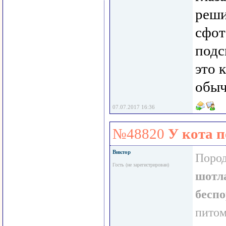
реши
сфот
подс
это 
обыч
07.07.2017 16:36
№48820
У кота п
Виктор
Пород
Гость (не зарегистрирован)
шотла
бесп
пито