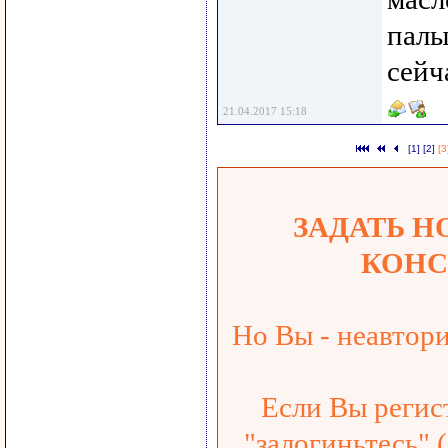
палы
сейч
21.04.2017 15:18
[1]
[2]
[3
ЗАДАТЬ Н
КОНС
Но Вы - неавтор
Если Вы регис
"залогиньтесь" 