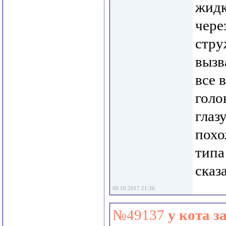
жидк
чере
стру
вызв
все 
голо
глаз
похо
типа
сказ
09.10.2017 21:36
№49137
у кота з