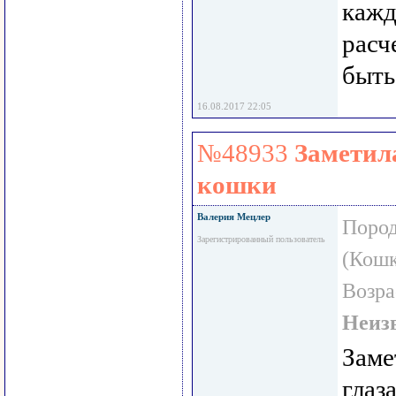
кажд
расч
быть
16.08.2017 22:05
№48933
Заметила
кошки
Валерия Мецлер
Пород
Зарегистрированный пользователь
(Кошк
Возра
Неиз
Заме
глаз