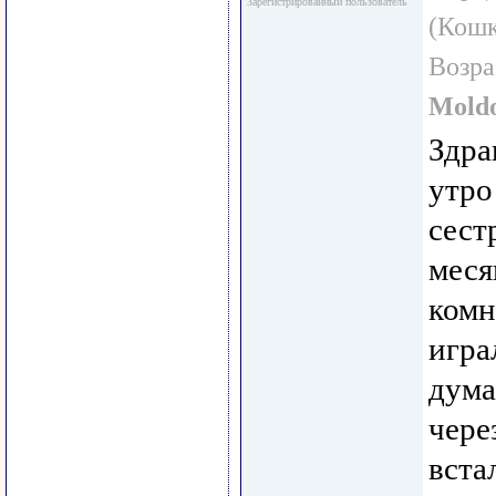
Зарегистрированный пользователь
(Кошк
Возра
Mold
Здра
утро
сест
меся
комн
играл
дума
чере
вста