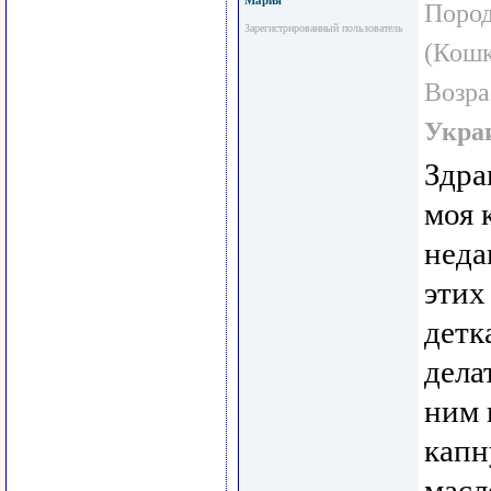
Мария
Пород
Зарегистрированный пользователь
(Кошк
Возра
Укра
Здра
моя 
неда
этих
детк
дела
ним 
капн
масл