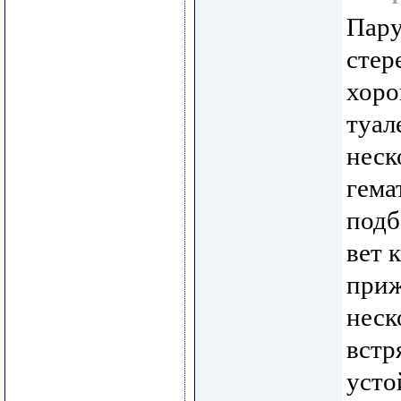
Пару
стер
хоро
туал
неск
гема
подб
вет 
приж
неск
встр
усто