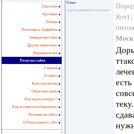
Елена
Пород
Грызуны
Зарегистрированный пользователь
Кролики
Кот) 
Птицы
пито
Рептилии и Амфибии
Моск
Аквариумистика
Другие животные
Доры
Фармакология
ттак
Разделы сайта
Главная
лече
О сайте
есть
Консультантам
совс
Обратная связь
Как задать вопрос?
теку
Как вставить изображение
сдав
Реклама на сайте
Отблагодарить сайт
нужн