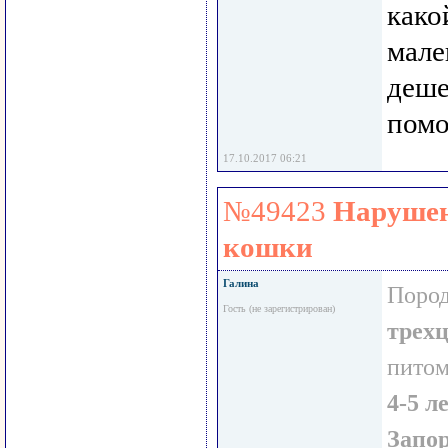
како
мале
деше
помо
17.10.2017 06:21
№49423
Нарушен
кошки
Галина
Пород
Гость (не зарегистрирован)
трех
пито
4-5 л
Запо