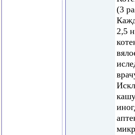
(3 р
Кажд
2,5 
коте
вяло
исле
врач
Искл
кашу
иногд
апте
микр