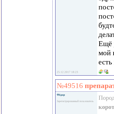
пост
пост
будт
дела
Ещё 
мой 
есть
25.12.2017 18:23
№49516
препара
Фёдор
Пород
Зарегистрированный пользователь
коро