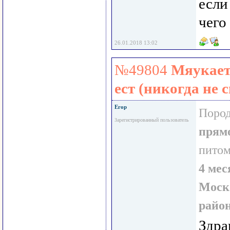
если
чего
26.01.2018 13:02
№49804
Мяукает 
ест (никогда не 
Егор
Пород
Зарегистрированный пользователь
прям
пито
4 мес
Моско
райо
Здра