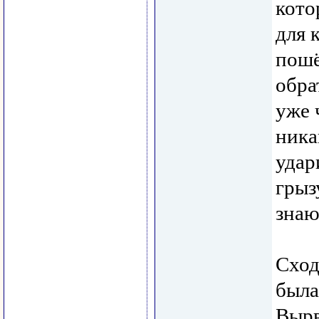
кото
для 
пошё
обра
уже 
ника
удар
грыз
знаю
Сход
была
Вырв