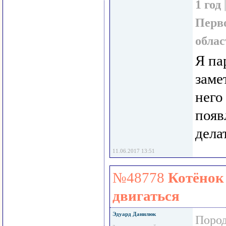
1 год
Перв
облас
Я па
заме
него
появ
дела
11.06.2017 13:51
№48778
Котёнок 
двигаться
Эдуард Данилюк
Пород