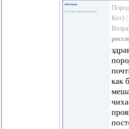
светлана
Пород
Гость (не зарегистрирован)
Кот) 
Возра
росс
здра
поро
почт
как 
меша
чиха
проя
пост