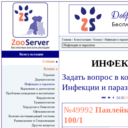
Главная
/ Консультации /
Кошки
/
Инфекции и парази
Консультации
ИНФЕК
Собаки
Кошки
Задать вопрос в 
Терапия
Дерматология
Инфекции и паразиты
Инфекции и пара
Кормление и диетология
Проблемы поведения и воспитание
Кардиология
[1]
[2]
[3
Травматология
Хирургия и Онкология
№49992
Панлейк
Офтальмология
Болезни мочевыводящей системы
100/1
Размножение и Стерилизация
Другие вопросы