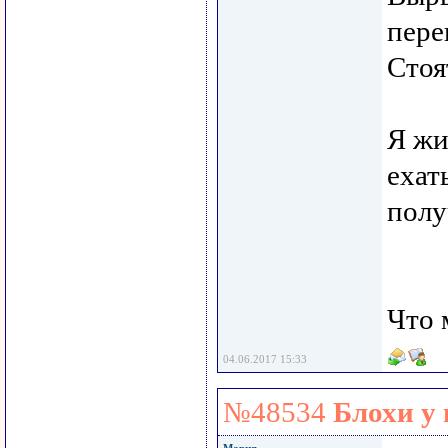
пере
Стоя
Я жи
ехат
полу
Что 
04.06.2017 15:33
№48534
Блохи у