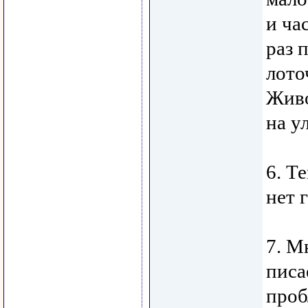
и ча
раз 
лото
Живо
на у
6. Т
нет 
7. М
писа
проб