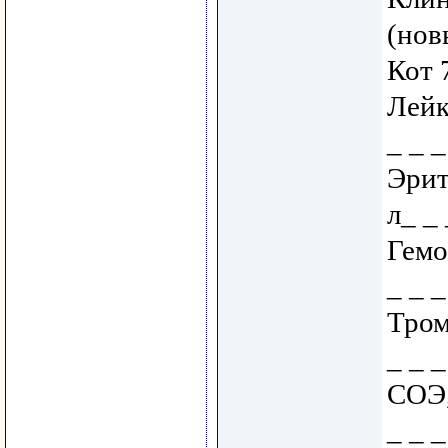
(нов
Кот 
Лейк
_ _ _
Эрит
л_ _ 
Гемо
_ _ 
Тром
_ _ 
СОЭ,
_ _ _