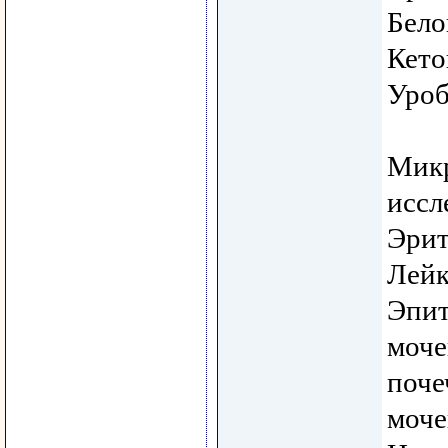
Бело
Кето
Уроб
Мик
иссл
Эрит
Лейк
Эпит
моче
поче
моче