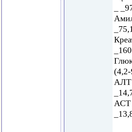
_ _97
Амил
_75,
Креа
_160
Глюк
(4,2-
АЛТ 
_14,7
АСТ 
_13,8