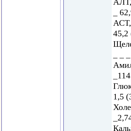
АЛТ,
_ 62,
АСТ,
45,2 
Щело
_ _ _
Амил
_114
Глюк
1,5 (
Холе
_2,74
Каль