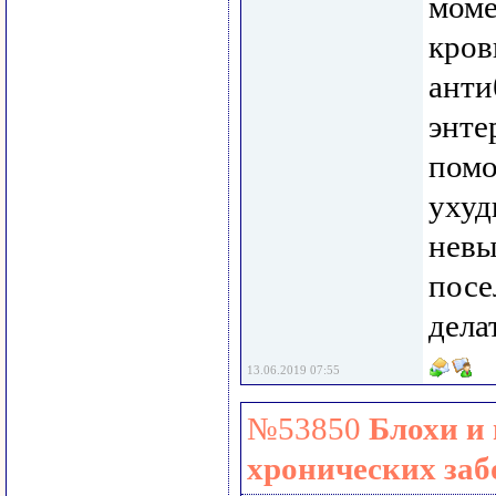
моме
кров
анти
энте
помо
ухуд
невы
посе
дела
13.06.2019 07:55
№53850
Блохи и
хронических заб