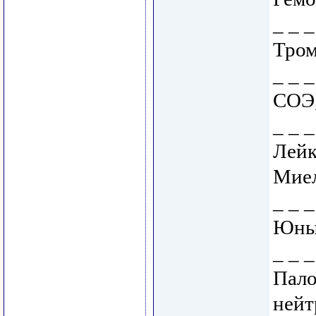
_ _ 
Тром
_ _ 
СОЭ,
_ _ _
Лейк
Миел
_ _ _
Юные
_ _ _
Пало
нейт