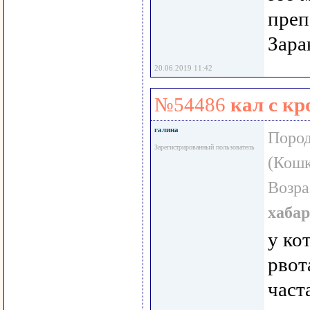
преп
Зара
20.06.2019 11:42
№54486
кал с к
галина
Пород
Зарегистрированный пользователь
(Кошк
Возра
хаба
у ко
рвот
част