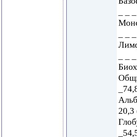
Базо
_ _ _
Моно
_ _ _
Лимф
_ _ _
Биох
Общи
_74,
Альб
20,3
Глоб
_54,