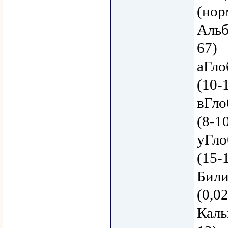
(нор
Альб
67)
аГло
(10-
вГло
(8-1
yГло
(15-
Били
(0,02
Каль