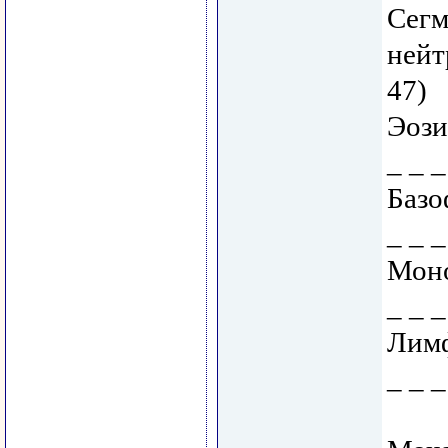
Сегм
нейт
47)
Эози
_ _ _
Базо
_ _ _
Моно
_ _ _
Лимф
_ _ _