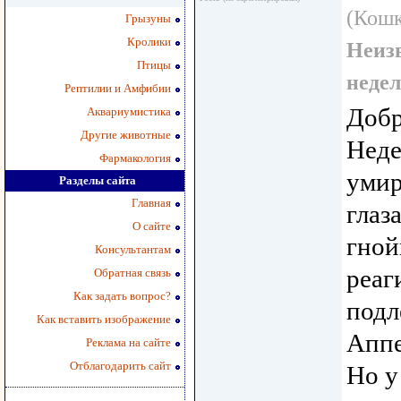
(Кошк
Грызуны
Кролики
Неизв
Птицы
неде
Рептилии и Амфибии
Добр
Аквариумистика
Другие животные
Неде
Фармакология
умир
Разделы сайта
Главная
глаз
О сайте
гной
Консультантам
реаг
Обратная связь
Как задать вопрос?
подл
Как вставить изображение
Аппе
Реклама на сайте
Отблагодарить сайт
Но у