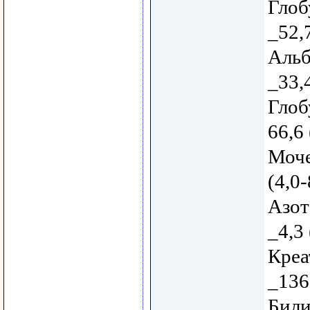
Глоб
_52,
Альб
_33,
Глоб
66,6
Моче
(4,0-
Азот
_4,3 
Креа
_136
Били