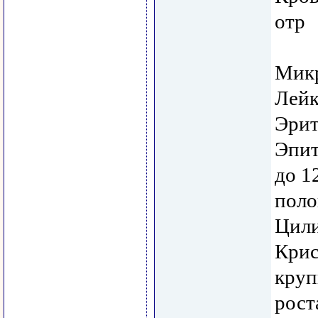
отр
Микр
Лейк
Эрит
Эпит
до 1
поло
Цили
Крис
круп
рост