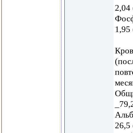
2,04 
Фосф
1,95 
Кров
(пос
повт
меся
Общи
_79,
Альб
26,5