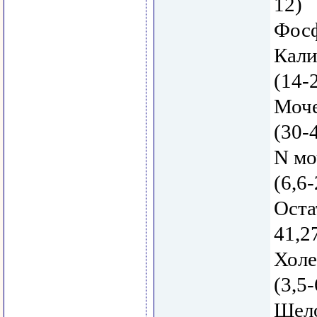
12)
Фосф
Кали
(14-
Моче
(30-
N мо
(6,6-
Оста
41,2
Холе
(3,5-
Щело