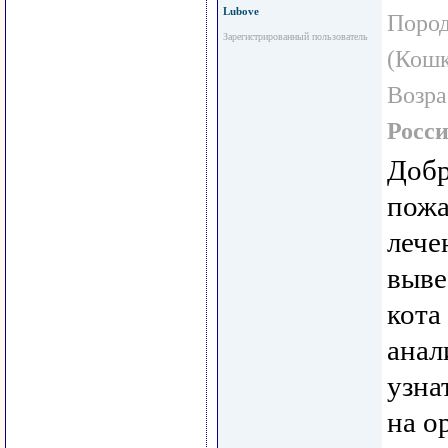
Lubove
Пород
Зарегистрированный пользователь
(Кошк
Возра
Росс
Добр
пожа
лече
выве
кота
анал
узна
на о