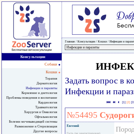
Главная
/ Консультации /
Кошки
/
Инфекции и парази
Консультации
ИНФЕК
Собаки
Кошки
Задать вопрос в 
Терапия
Дерматология
Инфекции и паразиты
Инфекции и пара
Кормление и диетология
Проблемы поведения и воспитание
Кардиология
[1]
[2]
[3
Травматология
Хирургия и Онкология
№54495
Судорог
Офтальмология
Болезни мочевыводящей системы
Евгений
Размножение и Стерилизация
Пород
Другие вопросы
Гость (не зарегистрирован)