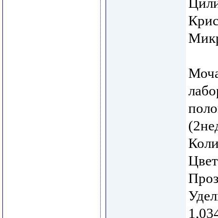
Цили
Крис
Микр
Моча
лабо
поло
(2не
Коли
Цвет
Проз
Удел
1,03