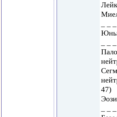
Лейк
Миел
_ _ _
Юные
_ _ _
Пало
нейт
Сегм
нейт
47)
Эози
_ _ _