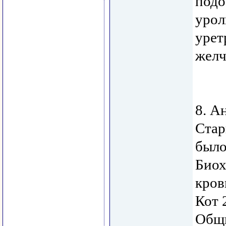
подо
урол
урет
желч
8. А
Стар
было
Биох
кров
Кот 
Общи