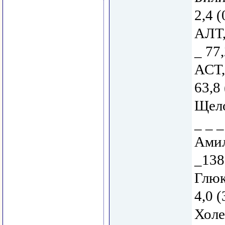
2,4 (
АЛТ,
_ 77,
АСТ,
63,8 
Щело
_ _ _
Амил
_138
Глюк
4,0 (
Холе