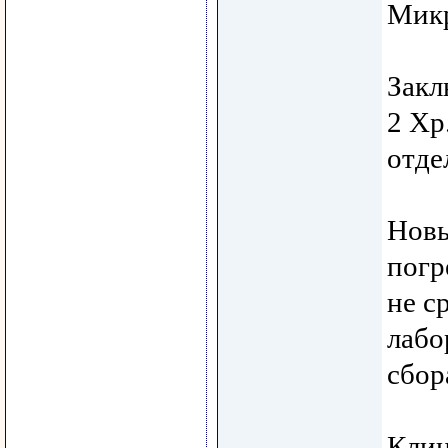
Микр
Закл
2 Хр
отде
Новы
погр
не с
лабо
сбор
Клин