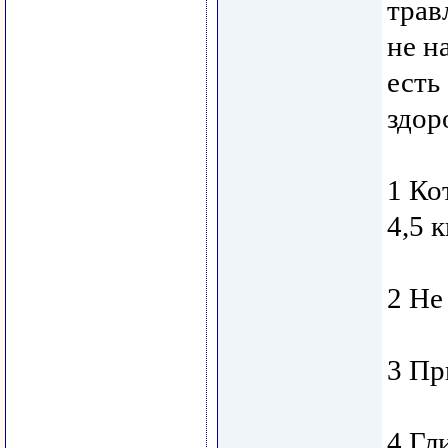
трав
не н
есть
здор
1 Кот
4,5 к
2 Не
3 Пр
4 Гл