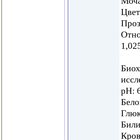
Моча
Цвет
Проз
Отно
1,02
Биох
иссл
рН: 
Бело
Глюк
Били
Кров