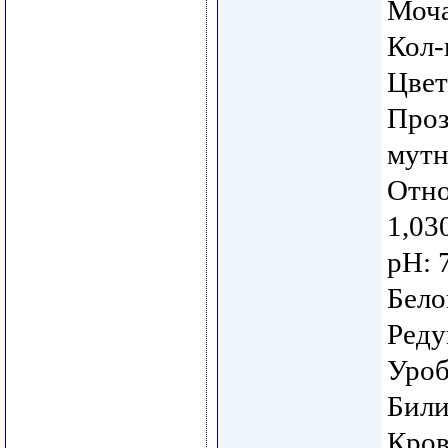
Моча
Кол-
Цвет
Проз
мутн
Отно
1,030
рН: 
Бело
Реду
Уроб
Били
Кров