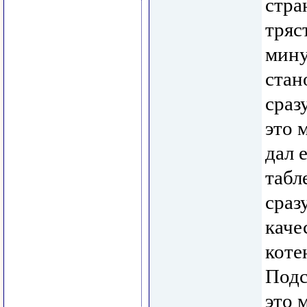
стра
тряс
мину
стан
сраз
это 
дал 
табл
сраз
каче
коте
Подс
это 