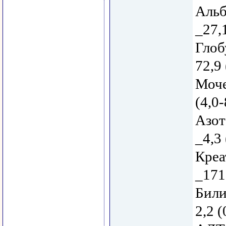
Альб
_27,
Глоб
72,9
Моче
(4,0-
Азот
_4,3 
Креа
_171
Били
2,2 (