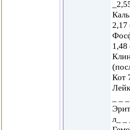
_2,55
Каль
2,17 
Фосф
1,48 
Клин
(пос
Кот 
Лейк
_ _ _
Эрит
л_ _ 
Гемо