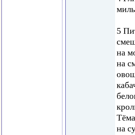
миль
5 Пи
смеш
на м
на с
овощ
каба
бело
крол
Тёма
на с