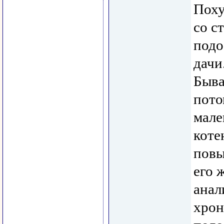
Поху
со с
подо
дачи
Быва
пото
мале
коте
повы
его 
анал
хрон