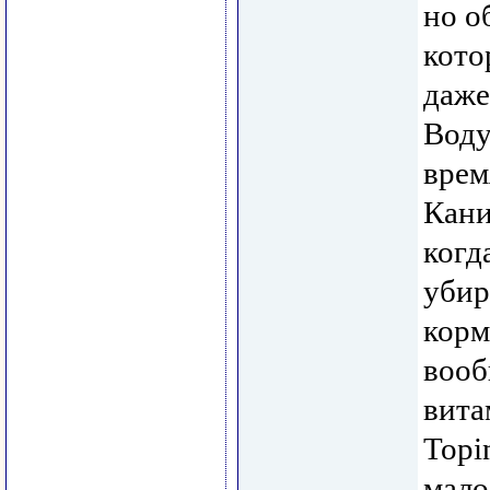
но о
кото
даже
Воду
врем
Кани
когд
убир
корм
вооб
вита
Topi
мало