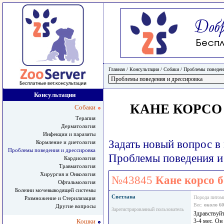
Главная
/ Консультации /
Собаки
/
Проблемы поведени
Консультации
КАНЕ КОРСО
Собаки
Терапия
Дерматология
Инфекции и паразиты
Задать новый вопрос в
Кормление и диетология
Проблемы поведения и дрессировка
Проблемы поведения и
Кардиология
Травматология
Хирургия и Онкология
№43845
Кане корсо б
Офтальмология
Болезни мочевыводящей системы
Светлана
Порода питом
Размножение и Стерилизация
Вес:
около 60
Другие вопросы
Зарегистрированный пользователь
Здравствуйт
Кошки
3-4 мес. Он