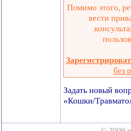
Помимо этого, р
вести прив
консульта
пользов
Зарегистрироват
без 
Задать новый воп
«Кошки/Травмато
© 2009 w