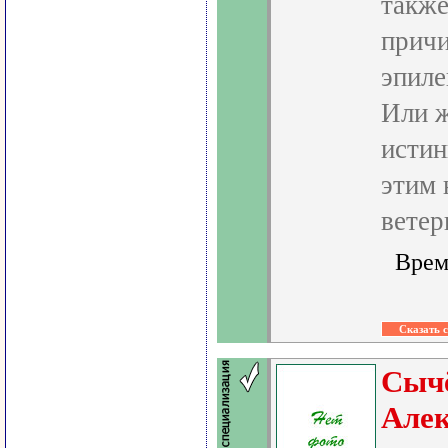
также
прич
эпил
Или ж
истин
этим 
ветер
Врем
Сыч
Алек