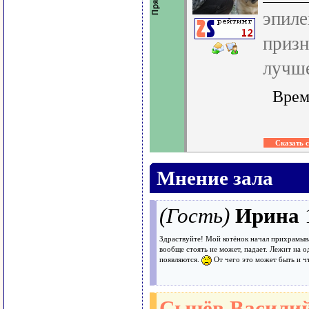
эпиле
призн
лучше
Врем
Мнение зала
(Гость)
Ирина
Здраствуйте! Мой котёнок начал прихрамыва
вообще стоять не может, падает. Лежит на о
появляются.
От чего это может быть и ч
Сычёв Василий