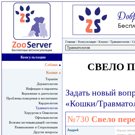
Главная
/ Консультации /
Кошки
/
Травматология
/
Св
Консультации
СВЕЛО П
Собаки
Кошки
Терапия
Дерматология
Инфекции и паразиты
Задать новый воп
Кормление и диетология
Проблемы поведения и воспитание
«Кошки/Травмато
Кардиология
Травматология
Хирургия и Онкология
№730
Свело пер
Офтальмология
Болезни мочевыводящей системы
Размножение и Стерилизация
Андрей
Порода питом
Другие вопросы
месяца
|
Подо