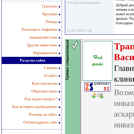
Гость (не зарегистрирован)
Добрый день
Грызуны
питание и и
Кролики
может встат
прошло. Под
Птицы
благодарен
Рептилии и Амфибии
12.09.2009 11:56
Аквариумистика
Трап
Другие животные
Фармакология
Вас
Разделы сайта
Главн
Главная
О сайте
клин
Консультантам
Возм
Обратная связь
Как задать вопрос?
инваз
Как вставить изображение
аскар
Реклама на сайте
Отблагодарить сайт
инваз