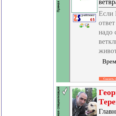
ветвр
Если 
ответ
надо 
веткл
живот
Врем
Геор
Тер
Главн