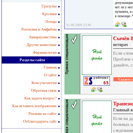
депульпации
Грызуны
нет ли у не
пульпита, и
Кролики
в помощи:-
Птицы
31.08.2009 23:46
Рептилии и Амфибии
Аквариумистика
Сычёв В
ветврач
Другие животные
Фармакология
Если слом
Проблем с
Разделы сайта
давайте, 
Главная
О сайте
Консультантам
Обратная связь
Как задать вопрос?
Трапезо
Как вставить изображение
Главный в
Реклама на сайте
Если на д
Отблагодарить сайт
болевых о
следовани