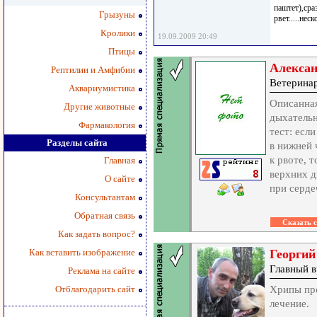
паштет),сра
Грызуны
рвет.....нес
Кролики
19.09.2009 20:49
Птицы
Алекса
Рептилии и Амфибии
Ветерина
Аквариумистика
Описанная
Другие животные
дыхательн
Фармакология
тест: есл
Разделы сайта
в нижней 
к рвоте, 
Главная
верхних д
О сайте
при серде
Консультантам
Обратная связь
Как задать вопрос?
Как вставить изображение
Георгий
Главный в
Реклама на сайте
Отблагодарить сайт
Хрипы про
лечение.