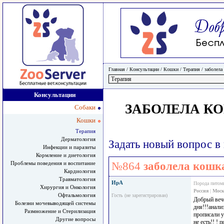
Главная
/ Консультации /
Кошки
/
Терапия
/
заболела 
Консультации
ЗАБОЛЕЛА КО
Собаки
Кошки
Терапия
Дерматология
Задать новый вопрос в
Инфекции и паразиты
Кормление и диетология
Проблемы поведения и воспитание
№864
заболела кошка
Кардиология
Травматология
ИрА
Порода питом
Хирургия и Онкология
Россия
|
Моск
Офтальмология
Гость (не зарегистрирован)
Добрый вече
Болезни мочевыводящей системы
дня!!!анали
Размножение и Стерилизация
прописали у
Другие вопросы
не есть!! !