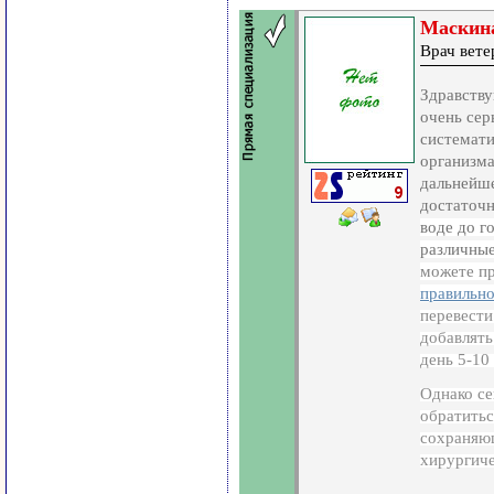
Маскина
Врач вет
Здравству
очень сер
системати
организма
дальнейше
достаточн
воде до г
различны
можете пр
правильно
перевести
добавлять
день 5-10
Однако се
обратитьс
сохраня
хирургич