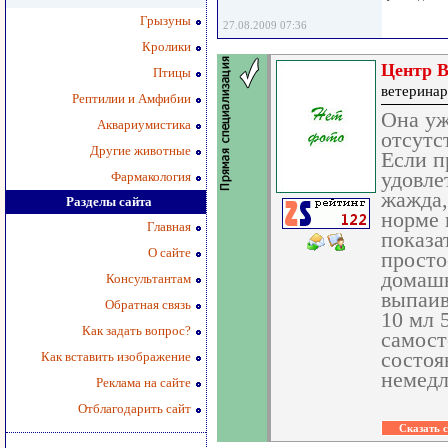
Грызуны
27.08.2009 07:36
Кролики
Центр В
Птицы
ветеринар
Рептилии и Амфибии
Она уж
Аквариумистика
отсутс
Другие животные
Если п
удовле
Фармакология
жажда,
Разделы сайта
норме 
Главная
показа
О сайте
просто
домашн
Консультантам
выпаив
Обратная связь
10 мл 
Как задать вопрос?
самост
состоя
Как вставить изображение
немедл
Реклама на сайте
Отблагодарить сайт