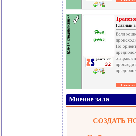
Трапезо
Главный в
Если кошк
происходи
Но ориен
предполож
отправлен
проследит
предполо
Мнение зала
СОЗДАТЬ Н