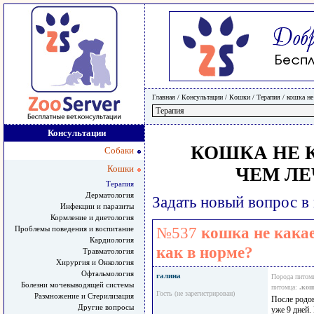
Главная
/ Консультации /
Кошки
/
Терапия
/
кошка не
Консультации
КОШКА НЕ 
Собаки
Кошки
ЧЕМ ЛЕ
Терапия
Дерматология
Задать новый вопрос в
Инфекции и паразиты
Кормление и диетология
Проблемы поведения и воспитание
№537
кошка не какае
Кардиология
как в норме?
Травматология
Хирургия и Онкология
Офтальмология
галина
Порода питом
Болезни мочевыводящей системы
питомца:
.кош
Гость (не зарегистрирован)
Размножение и Стерилизация
После родо
Другие вопросы
уже 9 дней.