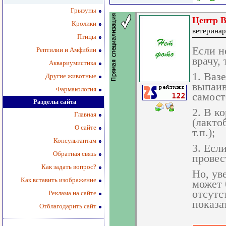
Грызуны
Центр В
Кролики
ветеринар
Птицы
Если н
Рептилии и Амфибии
врачу, 
Аквариумистика
1. Ваз
Другие животные
выпаив
Фармакология
самост
Разделы сайта
2. В к
Главная
(лакто
О сайте
т.п.);
Консультантам
3. Есл
Обратная связь
провес
Как задать вопрос?
Но, ув
Как вставить изображение
может 
отсутс
Реклама на сайте
показа
Отблагодарить сайт