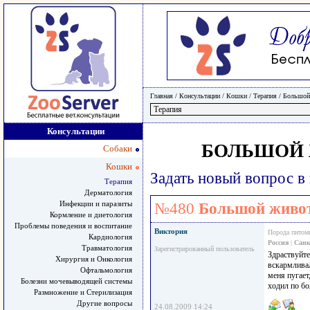
Главная
/ Консультации /
Кошки
/
Терапия
/
Большой 
Консультации
БОЛЬШОЙ 
Собаки
Кошки
Задать новый вопрос в
Терапия
Дерматология
Инфекции и паразиты
№480
Большой живот
Кормление и диетология
Проблемы поведения и воспитание
Виктория
Порода питом
Кардиология
Россия
|
Санк
Травматология
Зарегистрированный пользователь
Здраствуйте
Хирургия и Онкология
вскармливал
Офтальмология
меня пугает
Болезни мочевыводящей системы
ходил по б
Размножение и Стерилизация
Другие вопросы
24.08.2009 14:24