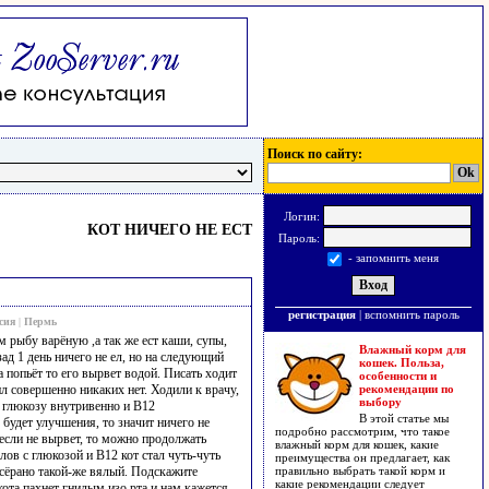
Поиск по сайту:
Логин:
КОТ НИЧЕГО НЕ ЕСТ
Пароль:
- запомнить меня
регистрация
|
вспомнить пароль
сия
|
Пермь
м рыбу варёную ,а так же ест каши, супы,
Влажный корм для
ад 1 день ничего не ел, но на следующий
кошек. Польза,
да попьёт то его вырвет водой. Писать ходит
особенности и
ил совершенно никаких нет. Ходили к врачу,
рекомендации по
выбору
ил глюкозу внутривенно и В12
В этой статье мы
будет улучшения, то значит ничего не
подробно рассмотрим, что такое
и если не вырвет, то можно продолжать
влажный корм для кошек, какие
лов с глюкозой и В12 кот стал чуть-чуть
преимущества он предлагает, как
всёрано такой-же вялый. Подскажите
правильно выбрать такой корм и
какие рекомендации следует
ота пахнет гнилым изо рта и нам кажется,