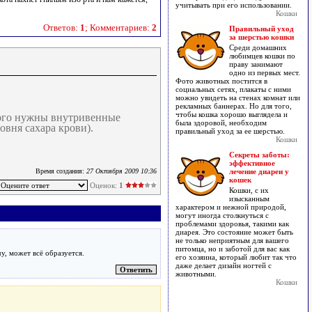
учитывать при его использовании.
Кошки
Ответов:
1
; Комментариев:
2
Правильный уход
за шерстью кошки
Среди домашних
любимцев кошки по
праву занимают
одно из первых мест.
Фото животных постится в
социальных сетях, плакаты с ними
можно увидеть на стенах комнат или
рекламных баннерах. Но для того,
чтобы кошка хорошо выглядела и
того нужны внутривенные
была здоровой, необходим
овня сахара крови).
правильный уход за ее шерстью.
Кошки
Секреты заботы:
эффективное
Время создания:
27 Октября 2009 10:36
лечение диареи у
кошек
Оценок:
1
Кошки, с их
изысканным
характером и нежной природой,
могут иногда столкнуться с
проблемами здоровья, такими как
диарея. Это состояние может быть
не только неприятным для вашего
питомца, но и заботой для вас как
у, может всё образуется.
его хозяина, который любит так что
даже делает дизайн ногтей с
животными.
Кошки