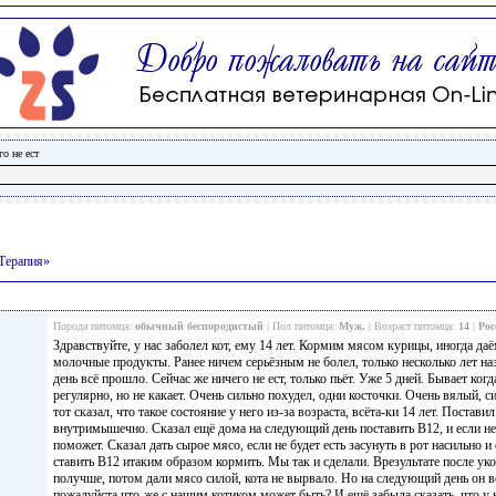
го не ест
/Терапия»
Порода питомца:
обычный беспородистый
| Пол питомца:
Муж.
| Возраст питомца:
14
|
Рос
Здравствуйте, у нас заболел кот, ему 14 лет. Кормим мясом курицы, иногда даё
молочные продукты. Ранее ничем серьёзным не болел, только несколько лет наз
день всё прошло. Сейчас же ничего не ест, только пьёт. Уже 5 дней. Бывает ког
регулярно, но не какает. Очень сильно похудел, одни косточки. Очень вялый, с
тот сказал, что такое состояние у него из-за возраста, всёта-ки 14 лет. Постав
внутримышечно. Сказал ещё дома на следующий день поставить В12, и если не 
поможет. Сказал дать сырое мясо, если не будет есть засунуть в рот насильно 
ставить В12 итаким образом кормить. Мы так и сделали. Врезультате после уко
получше, потом дали мясо силой, кота не вырвало. Но на следующий день он 
пожалуйста что-же с нашим котиком может быть? И ещё забыла сказать, что у к