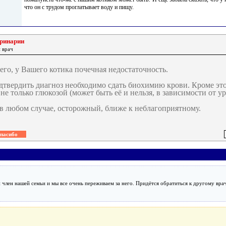
что он с трудом проглатывает воду и пищу.
еринарии
 врач
его, у Вашего котика почечная недостаточность.
дтвердить диагноз необходимо сдать биохимию крови. Кроме э
не только глюкозой (может быть её и нельзя, в зависимости от ур
 в любом случае, осторожный, ближе к неблагоприятному.
он член нашей семьи и мы все очень переживаем за него. Придётся обратиться к другому врач