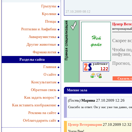
Грызуны
27.10.2009 08:12
Кролики
Птицы
Центр Вет
Рептилии и Амфибии
ветеринарный
Аквариумистика
Скорее вс
Другие животные
Чтобы по
Фармакология
инфузии, 
Разделы сайта
Прогноз,
Главная
О сайте
Консультантам
Обратная связь
Мнение зала
Как задать вопрос?
(Гость)
Марина
27.10.2009 12:26
Как вставить изображение
Спасибо за ответ. Он у нас уже так давно, 
Реклама на сайте
Отблагодарить сайт
Центр Ветеринарии
27.10.2009 12:32
Удачи Вам!