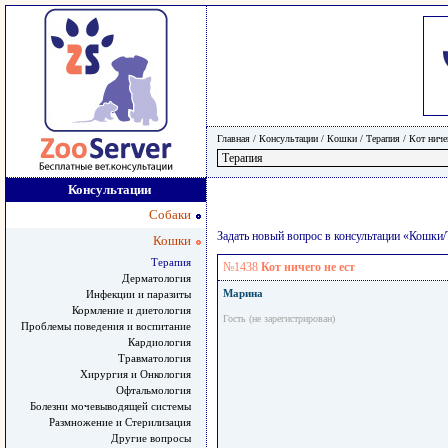
Главная
/ Консультации /
Кошки
/
Терапия
/
Кот ниче
Консультации
Собаки
Задать новый вопрос в консультации «Кошки
Кошки
Терапия
№1438
Кот ничего не ест
Дерматология
Марина
Инфекции и паразиты
Кормление и диетология
Гость (не зарегистрирован)
Проблемы поведения и воспитание
Кардиология
Травматология
Хирургия и Онкология
Офтальмология
Болезни мочевыводящей системы
Размножение и Стерилизация
Другие вопросы