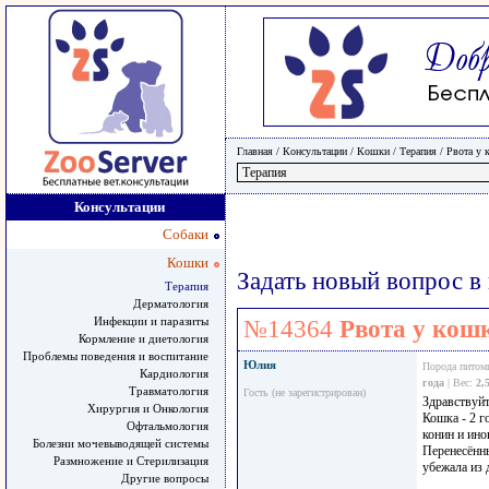
Главная
/ Консультации /
Кошки
/
Терапия
/
Рвота у 
Консультации
Собаки
Кошки
Задать новый вопрос в
Терапия
Дерматология
Инфекции и паразиты
№14364
Рвота у кош
Кормление и диетология
Проблемы поведения и воспитание
Юлия
Порода питом
Кардиология
года
| Вес:
2,
Травматология
Гость (не зарегистрирован)
Здравствуйт
Хирургия и Онкология
Кошка - 2 г
Офтальмология
конин и ино
Болезни мочевыводящей системы
Перенесённы
Размножение и Стерилизация
убежала из 
Другие вопросы