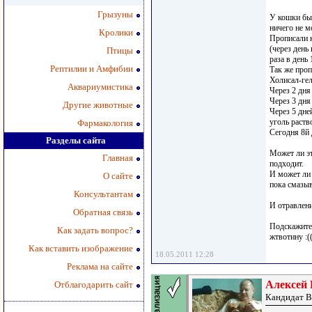
Грызуны
У кошки был
ничего не м
Кролики
Прописали к
(через день
Птицы
раза в день 
Рептилии и Амфибии
Так же проп
Холисал-ге
Аквариумистика
Через 2 дня
Через 3 дня
Другие животные
Через 5 дне
уголь раств
Фармакология
Сегодня 8й 
Разделы сайта
Может ли э
Главная
подходит.
И может ли 
О сайте
пока смазыв
Консультантам
И отравлени
Обратная связь
Подскажите 
Как задать вопрос?
жтвотину :(
Как вставить изображение
18.05.2011 12:28
Реклама на сайте
Алексей
Отблагодарить сайт
Кандидат В