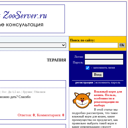
Поиск по сайту:
Логин:
ТЕРАПИЯ
Пароль:
- запомнить меня
регистрация
|
вспомнить пароль
Влажный корм для
| Вес:
До 1,5 кг.
|
Грузия
|
Тбилиси
кошек. Польза,
 можно дать? Спасибо
особенности и
рекомендации по
выбору
В этой статье мы
подробно рассмотрим, что такое
Ответов:
0
; Комментариев:
0
влажный корм для кошек, какие
преимущества он предлагает, как
правильно выбрать такой корм и
какие рекомендации следует