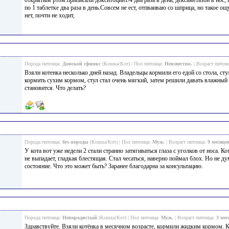
открытым ртом.приписали докситоцин1/4 два раза в день, дексаметазон в нос,
по 1 таблетке два раза в день.Совсем не ест, отпваиваю со шприца, но такое ощ
нет, почти не ходит,
Порода питомца:
Донской сфинкс
(Кошка/Кот) | Пол питомца:
Неизвестно.
| Возраст питом
Взяли котенка несколько дней назад. Владельцы кормили его едой со стола, ст
кормить сухим кормом, стул стал очень мягкий, затем решили давать влажный
становится. Что делать?
Порода питомца:
без породы
(Кошка/Кот) | Пол питомца:
Муж.
| Возраст питомца:
9 месяце
У кота вот уже недели 2 стали странно затягиваться глаза с уголков от носа. 
не выпадает, гладкая блестящая. Стал чесаться, наверно поймал блох. Но не д
состояние. Что это может быть? Заранее благодарна за консультацию.
Порода питомца:
Непородистый
(Кошка/Кот) | Пол питомца:
Муж.
| Возраст питомца:
3 мес
Здравствуйте. Взяли котёнка в месячном возрасте, кормили жидким кормом. К