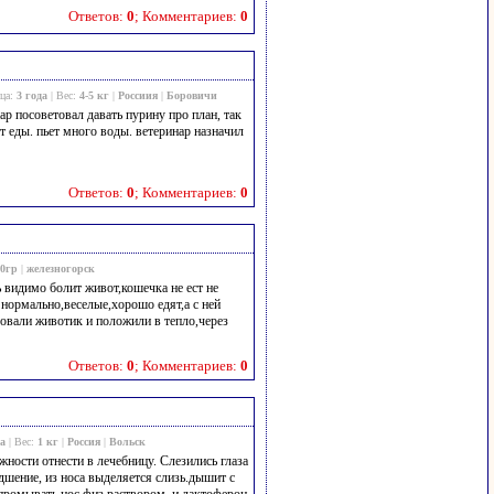
Ответов:
0
; Комментариев:
0
мца:
3 года
| Вес:
4-5 кг
|
Россиия
|
Боровичи
нар посоветовал давать пурину про план, так
от еды. пьет много воды. ветеринар назначил
Ответов:
0
; Комментариев:
0
50гр
|
железногорск
ь видимо болит живот,кошечка не ест не
нормально,веселые,хорошо едят,а с ней
овали животик и положили в тепло,через
Ответов:
0
; Комментариев:
0
да
| Вес:
1 кг
|
Россия
|
Вольск
ности отнести в лечебницу. Слезились глаза
дшение, из носа выделяется слизь.дышит с