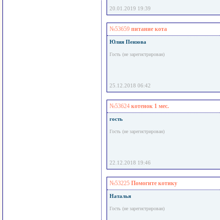
20.01.2019 19:39
№53659
питание кота
Юлия Пензова
Гость (не зарегистрирован)
25.12.2018 06:42
№53624
котенок 1 мес.
гость
Гость (не зарегистрирован)
22.12.2018 19:46
№53225
Помогите котику
Наталья
Гость (не зарегистрирован)