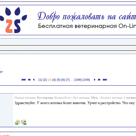
я»
[1]
[2]
[3]
[4]
[5]
[6]
[7]
…
[198]
[199]
Порода питомца:
Без породы
(Кошка/Кот) | Пол питомца:
Муж.
| Возраст питомца:
2 месяца
Здравствуйте. У моего котенка болит животик. Урчит и расстройство. Что ему
о рвёт