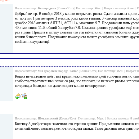
Порода питомца:
Безпородная
(Кошка/Кот) | Пол питомца:
Жен.
| Возраст питомца:
6 лет
| 
Добрый вечер. В ноябре 2018 у кошки открылась рвота. Сдали анализы крови
мг по 2 мл 1 раз вечером 3 месяца, роял канин гепатик 3 «месяца влажный кор
декабре 2018 анализы АЛТ 71, АСТ 114, мочевина 9.7. Продолжили пить урсо
40,» мочевина 11.6, общий билирубин 7.0. Сказали пропить урсофальк ещё меся
раз в день. Пришла в аптеку сказали что эти таблетки от язвенной болезни жел
кошки бывает рвота. Подскажите пожалуйста может урсофальк заменить други
весёлая, похудела ещё.
Порода питомца:
Мы дворовые порода Томас
(Кошка/Кот) | Пол питомца:
Жен.
| Возраст 
Кошка не ест,только пьёт , всё время лежит,несколько дней волочила ноги с лев
слабости,отвратительный запах со рта, нос хлюпает, но не течет. рвоты нет по
ветеринара были,но...он даже возраст кошки не определил.
Порода питомца:
Шотландский
(Кошка/Кот) | Пол питомца:
Муж.
| Возраст питомца:
8 дне
Котенку 8 дней,сегодня заметили,что странно дышит. При дыхании животик со
активный,много ползает,уже почти открыл глазки. Такое дыхание весь день,что