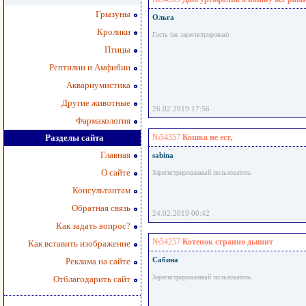
Грызуны
Ольга
Кролики
Гость (не зарегистрирован)
Птицы
Рептилии и Амфибии
Аквариумистика
Другие животные
26.02.2019 17:56
Фармакология
Разделы сайта
№54357
Кошка не ест,
Главная
sabina
О сайте
Зарегистрированный пользователь
Консультантам
Обратная связь
24.02.2019 00:42
Как задать вопрос?
№54257
Котенок странно дышит
Как вставить изображение
Сабина
Реклама на сайте
Зарегистрированный пользователь
Отблагодарить сайт