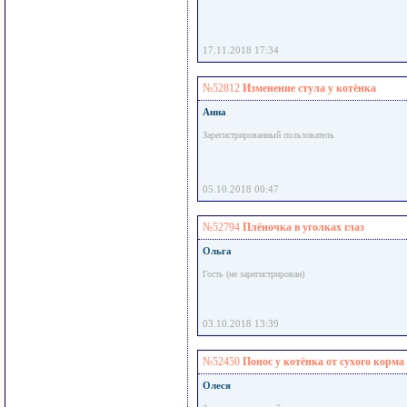
17.11.2018 17:34
№52812
Изменение стула у котёнка
Анна
Зарегистрированный пользователь
05.10.2018 00:47
№52794
Плёночка в уголках глаз
Ольга
Гость (не зарегистрирован)
03.10.2018 13:39
№52450
Понос у котёнка от сухого корма
Олеся