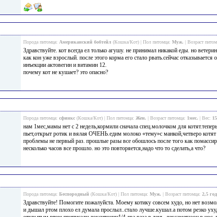
Порода питомца:
Американский бобтейл
(Кошка/Кот) | Пол питомца:
Муж.
| Возраст пито
Здравствуйте. кот всегда ел только агушу. не принимал никакой еды. но ветери
как кон уже взрослый. после этого корма его стало рвать.сейчас отказывается 
инъекции актовегин и витамин 12.
почему кот не кушает? это опасно?
Порода питомца:
сфинкс
(Кошка/Кот) | Пол питомца:
Жен.
| Возраст питомца:
1мес.
| Вес:
1
нам 1мес,мамы нет с 2 недель,кормили сначала спец.молочком для котят.тепер
пьет,открыт ротик и вялая ОЧЕНЬ.едим молоко «тему»с манкой,четверо котят 
проблемы не первый раз. прошлые разы все обошлось после того как помассир
несколько часов все прошло. но это повторяется,надо что то сделать,а что?
Порода питомца:
Беспородный
(Кошка/Кот) | Пол питомца:
Муж.
| Возраст питомца:
2,5 го
Здравствуйте! Помогите пожалуйста. Моему котику совсем худо, но нет возмож
и дышал ртом плохо ел думала прослыл..стало лучше.кушал.а потом резко уху