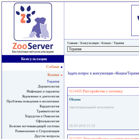
Главная
/ Консультации /
Кошки
/
Терапия
Консультации
Собаки
Задать вопрос в консультации «Кошки/Терапи
Кошки
Терапия
Дерматология
№54406
Расстройство у котенка
Инфекции и паразиты
Кормление и диетология
Oksana
Проблемы поведения и воспитание
Кардиология
Зарегистрированный пользователь
Травматология
Хирургия и Онкология
Офтальмология
26.03.2019 21:52
Болезни мочевыводящей системы
Размножение и Стерилизация
Другие вопросы
№54365
Даю урсофальк а кошку все равн