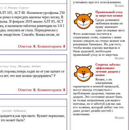
учитывать при его использовании.
Кошки
Вес:
3
|
Россия
|
Сургут
Правильный уход
 АЛТ 105, АСТ 80. Назначили урсофальк 250
за шерстью кошки
м ренал и пересдать анализы через месяц. В
Среди домашних
фальк. В феврале 2019 анализ АЛТ 85, АСТ
любимцев кошки по
ц, и назначили таблетки ринитидин по 1/4 1
праву занимают
удка, покупать не стала. Периодически у
одно из первых мест.
Фото животных постится в
м лекарством. Спасибо. Кошка вялая, не
социальных сетях, плакаты с ними
можно увидеть на стенах комнат или
рекламных баннерах. Но для того,
Ответов:
0
; Комментариев:
0
чтобы кошка хорошо выглядела и
была здоровой, необходим
правильный уход за ее шерстью.
Кошки
Секреты заботы:
питомца:
1год
|
Молдова
|
kisinev
эффективное
ой стороны,теперь ходит но её уже шатает от
лечение диареи у
кошек
носа нет, что мне можно предпринять? У
Кошки, с их
изысканным
характером и нежной природой,
Ответов:
0
; Комментариев:
0
могут иногда столкнуться с
проблемами здоровья, такими как
диарея. Это состояние может быть
не только неприятным для вашего
питомца, но и заботой для вас как
его хозяина, который любит так что
даже делает дизайн ногтей с
й
|
россия
|
буйнакск
животными.
кращается,как при икоте. Кушает нормально,
Кошки
 это может быть?