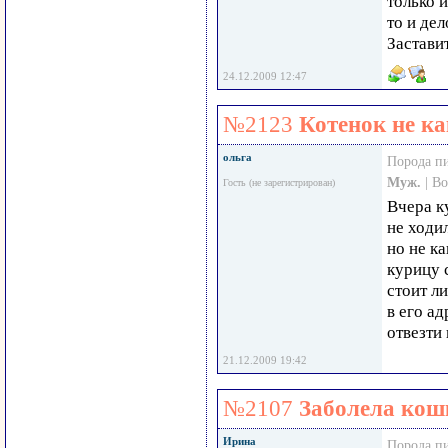
только 
то и де
Застави
24.12.2009 12:47
№2123
Котенок не ка
ольга
Порода п
Муж.
| В
Гость (не зарегистрирован)
Вчера к
не ходил
но не к
курицу 
стоит л
в его ад
отвезти
21.12.2009 19:42
№2107
Заболела кош
Ирина
Порода п