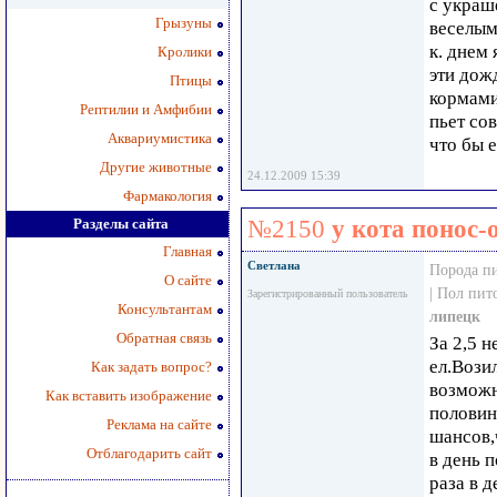
с украш
Грызуны
веселым
к. днем 
Кролики
эти дож
Птицы
кормами
Рептилии и Амфибии
пьет сов
Аквариумистика
что бы 
Другие животные
24.12.2009 15:39
Фармакология
Разделы сайта
№2150
у кота понос-о
Главная
Светлана
Порода п
О сайте
| Пол пи
Зарегистрированный пользователь
Консультантам
липецк
Обратная связь
За 2,5 н
ел.Возил
Как задать вопрос?
возможн
Как вставить изображение
половин
Реклама на сайте
шансов,
Отблагодарить сайт
в день п
раза в 