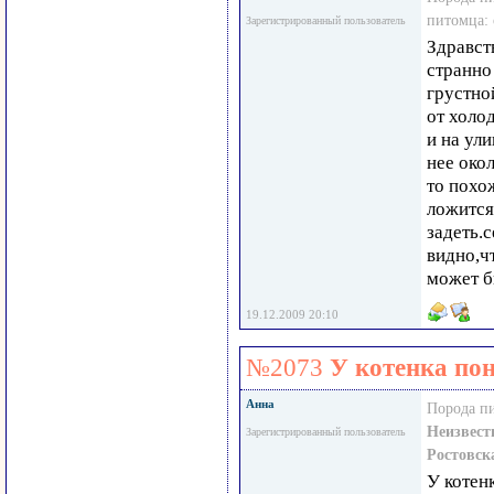
питомца:
Зарегистрированный пользователь
Здравст
странно
грустно
от холо
и на ул
нее око
то похо
ложится
задеть.с
видно,чт
может б
19.12.2009 20:10
№2073
У котенка по
Анна
Порода п
Неизвест
Зарегистрированный пользователь
Ростовск
У котен