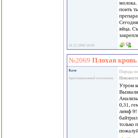
молока.
поить т
препара
Сегодня
яйца. С
закреп
16.12.2009 18:00
№2069
Плохая кровь 
Катя
Порода п
Неизвест
Зарегистрированный пользователь
Утром к
Вызвали
Анализы
0,31, г
лимф 9!
байтрил
только 
пожалуйс