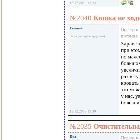
16.12.2009 11:24
№2040
Кошка не ходи
Евгений
Порода п
питомца:
Гость (не зарегистрирован)
Здравств
при этом
по мале
большом
увеличи
раз в су
кровать 
это мож
у нас, у
болезни
12.12.2009 19:30
№2035
Очистительна
Ира
Порода п