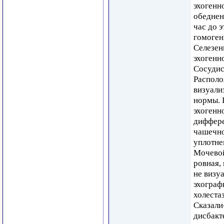
эхогенн
обеднен
час до 
гомоген
Селезен
эхогенн
Сосудис
Располо
визуали
нормы. 
эхогенн
диффере
чашечно
уплотне
Мочевой
ровная,
не визу
эхограф
холеста
Сказали
дисбакт