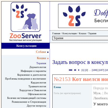
Главная
/ Консультации /
Кошки
/
Терапия
Консультации
Собаки
Кошки
Задать вопрос в консу
Терапия
Дерматология
[1]
[2]
…
[186]
[187]
[1
Инфекции и паразиты
Кормление и диетология
№2153
Кот наелся но
Проблемы поведения и воспитание
Кардиология
Травматология
Елена
Порода п
Хирургия и Онкология
Муж.
| В
Гость (не зарегистрирован)
Офтальмология
Лимбяях
Болезни мочевыводящей системы
Размножение и Стерилизация
У моего 
Другие вопросы