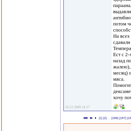
параана
выдавли
антибиот
потом ч
способс
На всех
сдавали
Темпера
Ест с 2-
назад п
жалею),
месяц) 
мяса.
Помогит
дексаме
хочу по
10.12.2009 16:17
[1]
[2]
…
[186]
[187]
[1