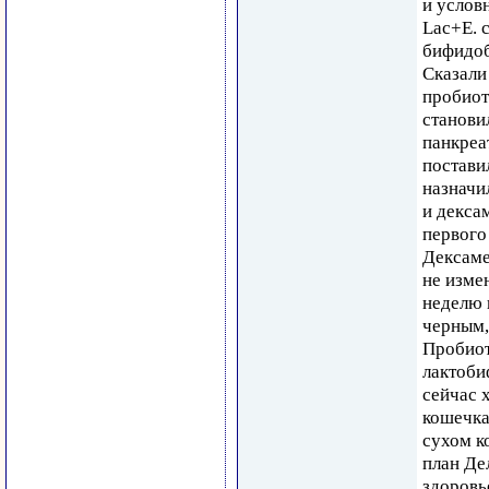
и услов
Lac+E. c
бифидоб
Сказали
пробиот
станови
панкреа
постави
назначи
и дексам
первого
Дексаме
не изме
неделю 
черным,
Пробиот
лактоби
сейчас х
кошечка
сухом к
план Дел
здоровь