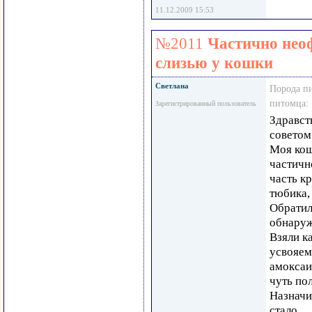
11.12.2009 15:53
№2011
Частично нео
слизью у кошки
Светлана
Порода п
питомца:
Зарегистрированный пользователь
Здравст
советом
Моя кош
частичн
часть кр
тюбика, 
Обратил
обнаруже
Взяли к
усвояем
амоксаи
чуть пол
Назначи
стало.