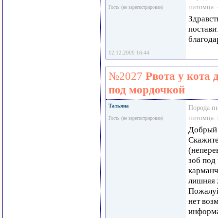
питомца:
Гость (не зарегистрирован)
Здравст
постави
благода
12.12.2009 16:44
№2027
Рвота у кота 
под мордочкой
Татьяна
Порода п
питомца:
Гость (не зарегистрирован)
Добрый 
Скажите
(непере
зоб под
карманч
лишняя 
Пожалуй
нет воз
информ