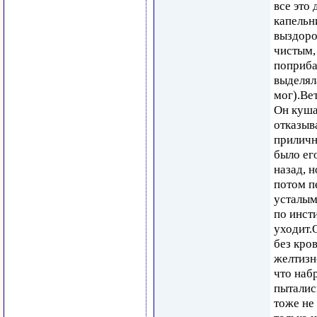
все это 
капельни
выздоро
чистым,
поприба
выделял
мог).Вет
Он кушал
отказыв
приличн
было ег
назад, 
потом п
усталым
по инст
уходит.
без кро
желтизн
что наб
пыталис
тоже не