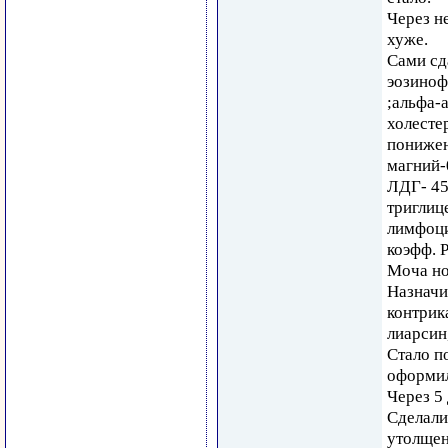
Через н
хуже.
Сами сд
эозиноф
;альфа-
холесте
понижен
магний-
ЛДГ- 45
триглиц
лимфоци
коэфф. Р
Моча но
Назначи
контрика
лиарсин
Стало п
оформил
Через 5
Сделали
утолщен