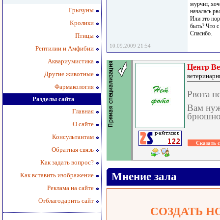
мурчит, хоч
Грызуны
началась рв
Или это но
Кролики
быть? Что с
Спасибо.
Птицы
10.09.2009 21:54
Рептилии и Амфибии
Аквариумистика
Центр В
Другие животные
ветеринарн
Фармакология
Рвота п
Разделы сайта
Вам нуж
Главная
брюшной
О сайте
Консультантам
Обратная связь
Как задать вопрос?
Мнение зала
Как вставить изображение
Реклама на сайте
Отблагодарить сайт
СОЗДАТЬ Н