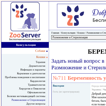
Главная
/ Консультации /
Кошки
/
Размножение и Сте
Консультации
БЕРЕ
Собаки
Кошки
Задать новый вопрос в
Терапия
Дерматология
Размножение и Стерил
Инфекции и паразиты
Кормление и диетология
№711
Беременность 
Проблемы поведения и воспитание
Кардиология
Травматология
Виктория
Порода питом
Хирургия и Онкология
Украина
|
Че
Гость (не зарегистрирован)
Офтальмология
Добрый ден
Болезни мочевыводящей системы
Мне казалос
Размножение и Стерилизация
бегала, был
Другие вопросы
если только