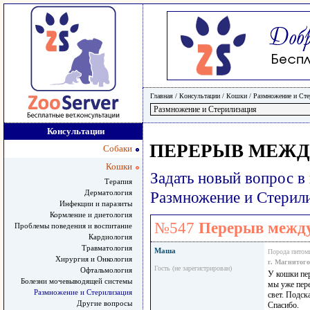
Главная
/ Консультации /
Кошки
/
Размножение и Сте
Консультации
ПЕРЕРЫВ МЕЖД
Собаки
Кошки
Задать новый вопрос в
Терапия
Дерматология
Размножение и Стерил
Инфекции и паразиты
Кормление и диетология
№547
Перерыв между
Проблемы поведения и воспитание
Кардиология
Травматология
Маша
Порода питом
Хирургия и Онкология
г. Магнитог
Гость (не зарегистрирован)
Офтальмология
У кошки пер
Болезни мочевыводящей системы
мы уже пере
Размножение и Стерилизация
свет. Подск
Другие вопросы
Спасибо.