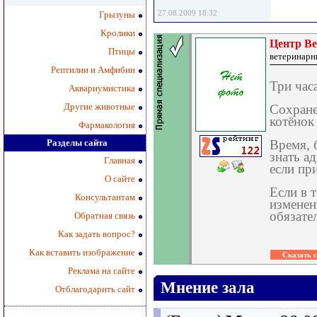
27.08.2009 18:32
Грызуны
Кролики
Центр В
Птицы
ветеринарн
Рептилии и Амфибии
Три часа
Аквариумистика
Другие животные
Сохране
котёнок
Фармакология
Разделы сайта
Время, 
знать а
Главная
если пр
О сайте
Если в 
Консультантам
изменен
обязате
Обратная связь
Как задать вопрос?
Как вставить изображение
Реклама на сайте
Мнение зала
Отблагодарить сайт