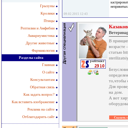
кастрироват
Грызуны
непривитых 
Кролики
09.02.2015 12:43
Птицы
Казаков
Рептилии и Амфибии
Ветеринар
Аквариумистика
В принцип
Другие животные
возрасте 
Фармакология
статью htt
Разделы сайта
sterilizats
Главная
Безусловн
О сайте
определен
Консультантам
то,чтобы 
Для прове
Обратная связь
на дом.
Как задать вопрос?
А вот хир
Как вставить изображение
оборудова
Реклама на сайте
Отблагодарить сайт