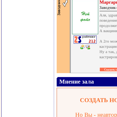
Маргар
Заводчик-
Аля, здра
поведение
продолжит
А вакцин
А 2го мож
кастрацию
Ну а так,
кастриров
Мнение зала
СОЗДАТЬ Н
Но Вы - неавтор