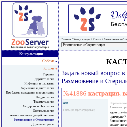
Главная
/ Консультации /
Кошки
/
Размножение и Сте
Консультации
КАС
Собаки
Кошки
Задать новый вопрос в
Терапия
Дерматология
Размножение и Стерил
Инфекции и паразиты
Кормление и диетология
№41886
кастрация, 
Проблемы поведения и воспитание
Кардиология
Травматология
аля
Порода питом
Хирургия и Онкология
7 месяцев
|
ро
Гость (не зарегистрирован)
Офтальмология
здравствуйт
Болезни мочевыводящей системы
примерно 7 
Размножение и Стерилизация
ближайшее в
Другие вопросы
можно ли ка