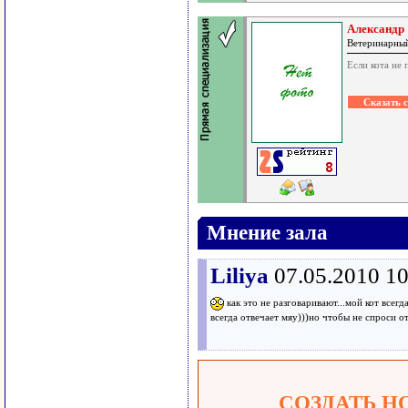
Александр
Ветеринарны
Если кота не 
Мнение зала
Liliya
07.05.2010 1
как это не разговаривают...мой кот всегд
всегда отвечает мяу)))но чтобы не спроси от
СОЗДАТЬ Н