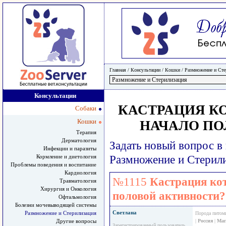
Главная
/ Консультации /
Кошки
/
Размножение и Сте
Консультации
КАСТРАЦИЯ КО
Собаки
Кошки
НАЧАЛО ПО
Терапия
Дерматология
Задать новый вопрос в
Инфекции и паразиты
Кормление и диетология
Размножение и Стерил
Проблемы поведения и воспитание
Кардиология
№1115
Кастрация кот
Травматология
Хирургия и Онкология
половой активности?
Офтальмология
Болезни мочевыводящей системы
Светлана
Размножение и Стерилизация
Порода питом
Другие вопросы
|
Россия
|
Маг
Зарегистрированный пользователь