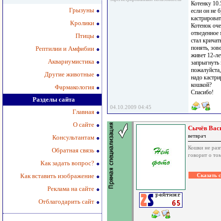
Котенку 10.
Грызуны
если он не 
кастрироват
Кролики
Котенок оче
отведенное 
Птицы
стал кричат
понять, зов
Рептилии и Амфибии
живет 12-ле
Аквариумистика
запрыгнуть 
пожалуйста,
Другие животные
надо кастри
кошкой?
Фармакология
Спасибо!
Разделы сайта
04.10.2009 04:45
Главная
О сайте
Сычёв Вас
ветврач
Консультантам
Кошки не разг
Обратная связь
говорит о том
Как задать вопрос?
Как вставить изображение
Реклама на сайте
Отблагодарить сайт