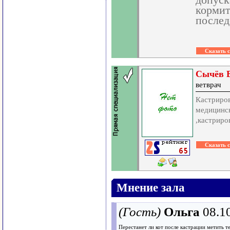
допуск
кормит
послед
Сычёв В
ветврач
Кастриров
медицинск
,кастриро
Мнение зала
(Гость)
Ольга
08.1
Перестанет ли кот после кастрации метить 