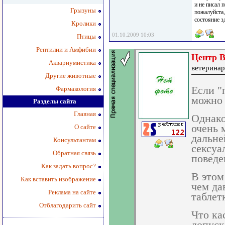
и не писал 
Грызуны
пожалуйста,
состояние 
Кролики
01.10.2009 10:03
Птицы
Рептилии и Амфибии
Центр В
Аквариумистика
ветеринар
Другие животные
Если "
Фармакология
можно 
Разделы сайта
Главная
Однако
очень 
О сайте
дальне
Консультантам
сексуа
Обратная связь
поведе
Как задать вопрос?
В этом
Как вставить изображение
чем да
Реклама на сайте
таблет
Отблагодарить сайт
Что ка