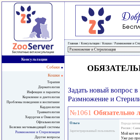
Главная
/ Консультации /
Кошки
/
Размножение и Сте
Консультации
ОБЯЗАТЕЛЬ
Собаки
Кошки
Терапия
Дерматология
Задать новый вопрос в
Инфекции и паразиты
Кормление и диетология
Размножение и Стерил
Проблемы поведения и воспитание
Кардиология
№1061
Обязательно л
Травматология
Хирургия и Онкология
Офтальмология
Ольга
Порода питом
Болезни мочевыводящей системы
Россия
|
Санк
Зарегистрированный пользователь
Размножение и Стерилизация
Мой кот не 
Другие вопросы
Уже раз про