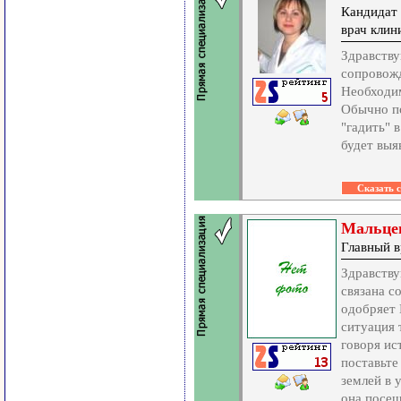
Кандидат 
врач кли
Здравству
сопровожд
Необходим
Обычно по
"гадить" 
будет выя
Мальце
Главный в
Здравству
связана с
одобряет 
ситуация 
говоря ис
поставьте
землей в 
она посещ