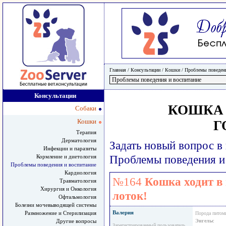
Главная
/ Консультации /
Кошки
/
Проблемы поведени
Консультации
КОШКА 
Собаки
Кошки
Г
Терапия
Дерматология
Задать новый вопрос в
Инфекции и паразиты
Кормление и диетология
Проблемы поведения и
Проблемы поведения и воспитание
Кардиология
№164
Кошка ходит в
Травматология
Хирургия и Онкология
лоток!
Офтальмология
Болезни мочевыводящей системы
Валерия
Размножение и Стерилизация
Порода питом
Другие вопросы
Энгельс
Зарегистрированный пользователь