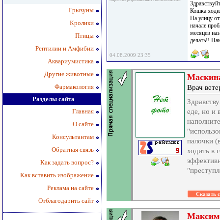
Здравствуйт
Грызуны
Кошка ходил
На улицу от
Кролики
начале проб
месяцев наз
Птицы
делать!! На
Рептилии и Амфибии
04.08.2009 23:35
Аквариумистика
Другие животные
Маскина
Фармакология
Врач вет
Разделы сайта
Здравству
Главная
еде, но и
наполните
О сайте
"использо
Консультантам
палочки (
Обратная связь
ходить в 
эффективн
Как задать вопрос?
"преступл
Как вставить изображение
Реклама на сайте
Отблагодарить сайт
Максим