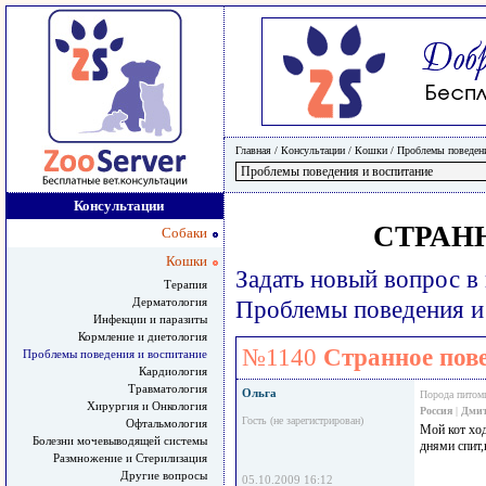
Главная
/ Консультации /
Кошки
/
Проблемы поведени
Консультации
СТРАН
Собаки
Кошки
Задать новый вопрос в
Терапия
Дерматология
Проблемы поведения и
Инфекции и паразиты
Кормление и диетология
№1140
Странное пове
Проблемы поведения и воспитание
Кардиология
Травматология
Ольга
Порода питом
Хирургия и Онкология
Россия
|
Дми
Гость (не зарегистрирован)
Офтальмология
Мой кот ход
Болезни мочевыводящей системы
днями спит,
Размножение и Стерилизация
Другие вопросы
05.10.2009 16:12