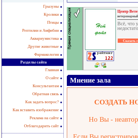
Грызуны
Центр Вет
Кролики
ветеринарный
Птицы
Всё, что 
недостат
Рептилии и Амфибии
Аквариумистика
Другие животные
Фармакология
Разделы сайта
Главная
О сайте
Мнение зала
Консультантам
Обратная связь
СОЗДАТЬ Н
Как задать вопрос?
Как вставить изображение
Реклама на сайте
Но Вы - неавтор
Отблагодарить сайт
Если Вы регистрирова