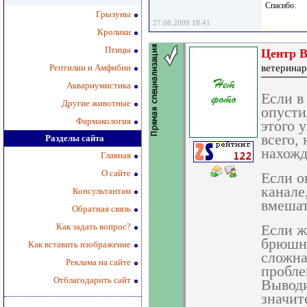
Спасибо.
Грызуны
27.08.2009 18:41
Кролики
Птицы
Центр В
Рептилии и Амфибии
ветеринар
Аквариумистика
Если в
Другие животные
опусти
Фармакология
этого 
всего,
Разделы сайта
нахожд
Главная
О сайте
Если о
канале
Консультантам
вмешат
Обратная связь
Как задать вопрос?
Если ж
брюшно
Как вставить изображение
сложна
Реклама на сайте
пробле
Отблагодарить сайт
Выводи
значит