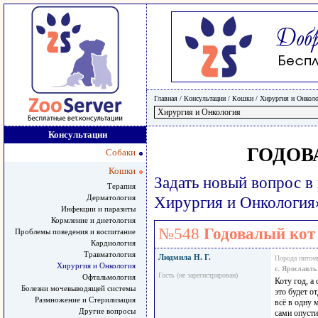
Главная
/ Консультации /
Кошки
/
Хирургия и Онкол
Консультации
ГОДОВ
Собаки
Кошки
Задать новый вопрос в
Терапия
Дерматология
Хирургия и Онкология
Инфекции и паразиты
Кормление и диетология
№548
Годовалый кот
Проблемы поведения и воспитание
Кардиология
Травматология
Людмила Н. Г.
Порода питом
Хирургия и Онкология
г. Ярославль
Гость (не зарегистрирован)
Офтальмология
Коту год, а
Болезни мочевыводящей системы
это будет о
Размножение и Стерилизация
всё в одну 
Другие вопросы
сами опусти