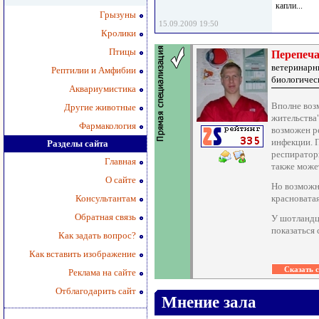
капли...
Грызуны
15.09.2009 19:50
Кролики
Птицы
Перепеча
ветеринарн
Рептилии и Амфибии
биологичес
Аквариумистика
Вполне воз
Другие животные
жительства"
Фармакология
возможен р
инфекции. 
Разделы сайта
респираторн
Главная
также может
О сайте
Но возможн
Консультантам
красноватая
Обратная связь
У шотландце
показаться 
Как задать вопрос?
Как вставить изображение
Реклама на сайте
Отблагодарить сайт
Мнение зала