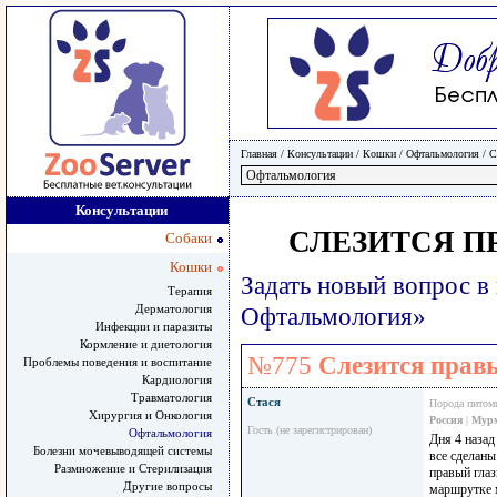
Главная
/ Консультации /
Кошки
/
Офтальмология
/
С
Консультации
СЛЕЗИТСЯ П
Собаки
Кошки
Задать новый вопрос в
Терапия
Дерматология
Офтальмология»
Инфекции и паразиты
Кормление и диетология
№775
Слезится правы
Проблемы поведения и воспитание
Кардиология
Травматология
Стася
Порода питом
Хирургия и Онкология
Россия
|
Мур
Гость (не зарегистрирован)
Офтальмология
Дня 4 назад
Болезни мочевыводящей системы
все сделаны
Размножение и Стерилизация
правый глаз
Другие вопросы
маршрутке 