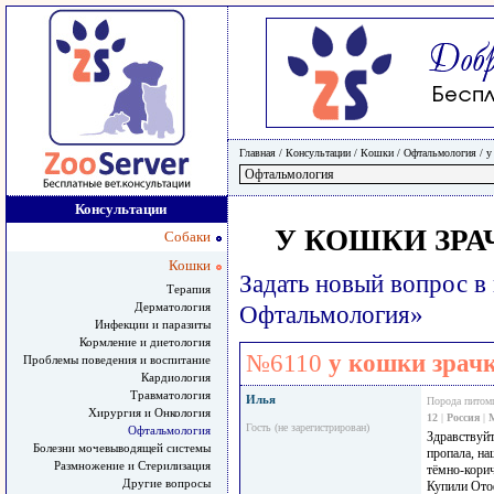
Главная
/ Консультации /
Кошки
/
Офтальмология
/
у
Консультации
У КОШКИ ЗРА
Собаки
Кошки
Задать новый вопрос в
Терапия
Дерматология
Офтальмология»
Инфекции и паразиты
Кормление и диетология
№6110
у кошки зрачк
Проблемы поведения и воспитание
Кардиология
Травматология
Илья
Порода питом
Хирургия и Онкология
12
|
Россия
|
Гость (не зарегистрирован)
Офтальмология
Здравствуйт
Болезни мочевыводящей системы
пропала, на
Размножение и Стерилизация
тёмно-корич
Другие вопросы
Купили Отоф