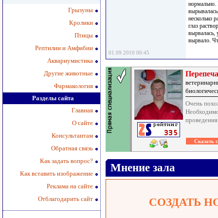
нормально. 
Грызуны
вырывалась,
несколько р
Кролики
глаз раство
вырвалась, 
Птицы
вырвало. Чт
Рептилии и Амфибии
01.09.2010 00:45
Аквариумистика
Другие животные
Перепеча
ветеринарн
Фармакология
биологичес
Разделы сайта
Очень похо
Главная
Необходимо
проведения
О сайте
Консультантам
Обратная связь
Как задать вопрос?
Мнение зала
Как вставить изображение
Реклама на сайте
Отблагодарить сайт
СОЗДАТЬ Н