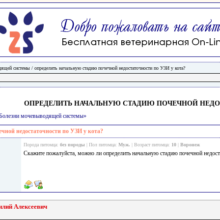
дящей системы
/
определить начальную стадию почечной недостаточности по УЗИ у кота?
ОПРЕДЕЛИТЬ НАЧАЛЬНУЮ СТАДИЮ ПОЧЕЧНОЙ НЕДОС
и/Болезни мочевыводящей системы»
чной недостаточности по УЗИ у кота?
Порода питомца:
без породы
| Пол питомца:
Муж.
| Возраст питомца:
10
|
Воронеж
Скажите пожалуйста, можно ли определить начальную стадию почечной недос
илий Алексеевич