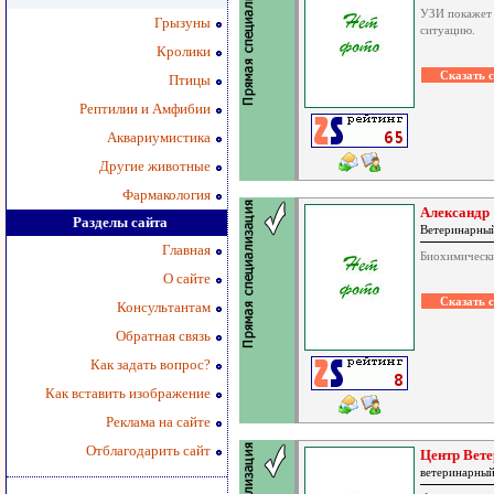
УЗИ покажет 
Грызуны
ситуацию.
Кролики
Птицы
Рептилии и Амфибии
Аквариумистика
Другие животные
Фармакология
Александр
Разделы сайта
Ветеринарны
Главная
Биохимически
О сайте
Консультантам
Обратная связь
Как задать вопрос?
Как вставить изображение
Реклама на сайте
Отблагодарить сайт
Центр Вет
ветеринарный