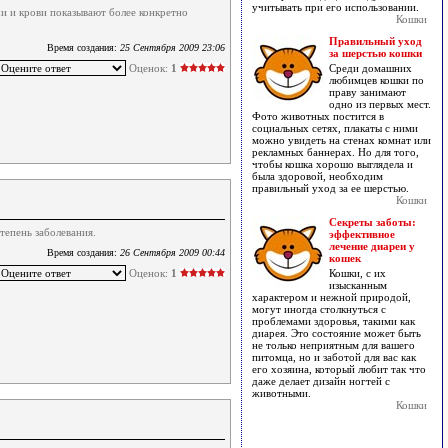
учитывать при его использовании.
и и крови показывают более конкретно
Кошки
Правильный уход
Время создания:
25 Сентября 2009 23:06
за шерстью кошки
Оценок:
1
Среди домашних
любимцев кошки по
праву занимают
одно из первых мест.
Фото животных постится в
социальных сетях, плакаты с ними
можно увидеть на стенах комнат или
рекламных баннерах. Но для того,
чтобы кошка хорошо выглядела и
была здоровой, необходим
правильный уход за ее шерстью.
Кошки
Секреты заботы:
тепень заболевания.
эффективное
лечение диареи у
Время создания:
26 Сентября 2009 00:44
кошек
Оценок:
1
Кошки, с их
изысканным
характером и нежной природой,
могут иногда столкнуться с
проблемами здоровья, такими как
диарея. Это состояние может быть
не только неприятным для вашего
питомца, но и заботой для вас как
его хозяина, который любит так что
даже делает дизайн ногтей с
животными.
Кошки