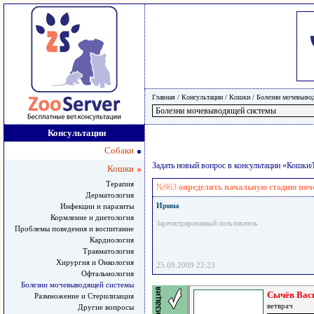
Главная
/ Консультации /
Кошки
/
Болезни мочевыво
Консультации
Собаки
Задать новый вопрос в консультации «Кошк
Кошки
Терапия
№963
определить начальную стадию поче
Дерматология
Ирина
Инфекции и паразиты
Кормление и диетология
Зарегистрированный пользователь
Проблемы поведения и воспитание
Кардиология
Травматология
Хирургия и Онкология
25.09.2009 22:23
Офтальмология
Болезни мочевыводящей системы
Сычёв Вас
Размножение и Стерилизация
ветврач
Другие вопросы