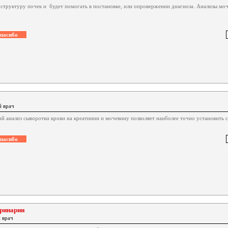
структуру почек и будет помогать в постановке, или опровержении диагноза. Анализы моч
й врач
й анализ сыворотки крови на креатинин и мочевину позволяет наиболее точно установить с
еринарии
 врач