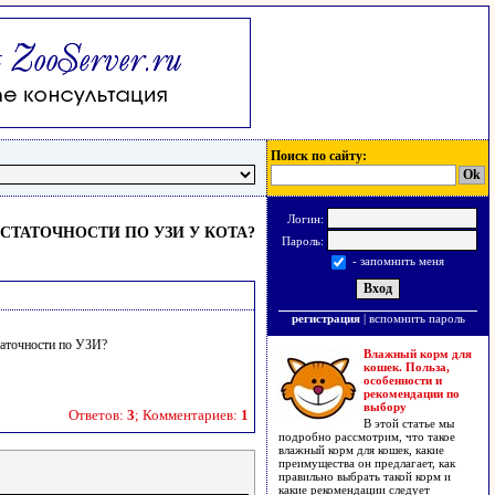
Поиск по сайту:
Логин:
ТАТОЧНОСТИ ПО УЗИ У КОТА?
Пароль:
- запомнить меня
регистрация
|
вспомнить пароль
таточности по УЗИ?
Влажный корм для
кошек. Польза,
особенности и
рекомендации по
выбору
Ответов:
3
; Комментариев:
1
В этой статье мы
подробно рассмотрим, что такое
влажный корм для кошек, какие
преимущества он предлагает, как
правильно выбрать такой корм и
какие рекомендации следует