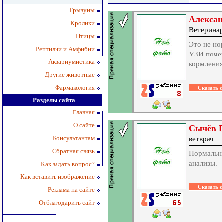
Грызуны
Алекса
Кролики
Ветерина
Птицы
Это не но
Рептилии и Амфибии
УЗИ почек
Аквариумистика
кормления
Другие животные
Фармакология
Разделы сайта
Главная
О сайте
Сычёв В
Консультантам
ветврач
Обратная связь
Нормально
анализы.
Как задать вопрос?
Как вставить изображение
Реклама на сайте
Отблагодарить сайт