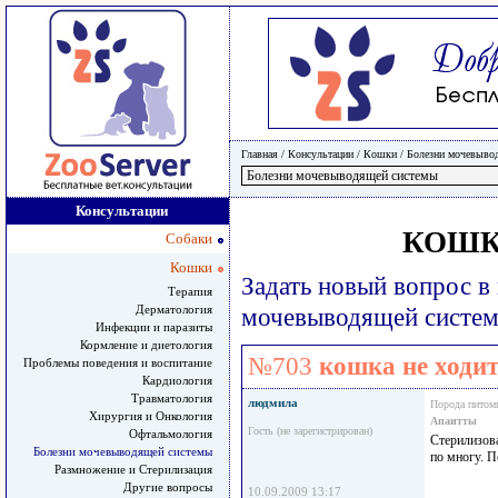
Главная
/ Консультации /
Кошки
/
Болезни мочевыво
Консультации
КОШК
Собаки
Кошки
Задать новый вопрос в
Терапия
Дерматология
мочевыводящей систе
Инфекции и паразиты
Кормление и диетология
№703
кошка не ходит
Проблемы поведения и воспитание
Кардиология
Травматология
людмила
Порода питом
Хирургия и Онкология
Апаитты
Гость (не зарегистрирован)
Офтальмология
Стерилизова
Болезни мочевыводящей системы
по многу. П
Размножение и Стерилизация
Другие вопросы
10.09.2009 13:17