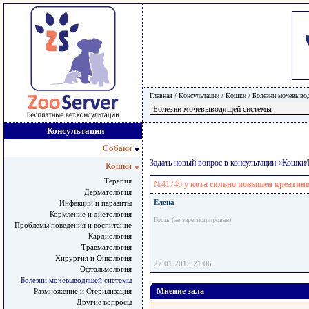
Главная
/ Консультации /
Кошки
/
Болезни мочевыво
Консультации
Собаки
Задать новый вопрос в консультации «Кошк
Кошки
Терапия
№41746
у кота сильно повышен креатин
Дерматология
Елена
Инфекции и паразиты
Кормление и диетология
Гость (не зарегистрирован)
Проблемы поведения и воспитание
Кардиология
Травматология
Хирургия и Онкология
27.01.2015 21:06
Офтальмология
Болезни мочевыводящей системы
Мнение зала
Размножение и Стерилизация
Другие вопросы