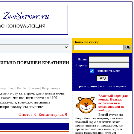
Поиск по сайту:
Логин:
 СИЛЬНО ПОВЫШЕН КРЕАТИНИН
Пароль:
- запомнить меня
регистрация
|
вспомнить пароль
томца:
5 лет
| Вес:
5кг
|
Россия
|
Петрозаводск
ачали мочу катетером. сдали анализ мочи,
Влажный корм для
, сказали что повышен креатинин 1100.
кошек. Польза,
 пожалуйста, возможно ли снизить
особенности и
инари. пожалуйста,помогите...
рекомендации по
выбору
Ответов:
0
; Комментариев:
0
В этой статье мы
подробно рассмотрим, что такое
влажный корм для кошек, какие
преимущества он предлагает, как
правильно выбрать такой корм и
какие рекомендации следует