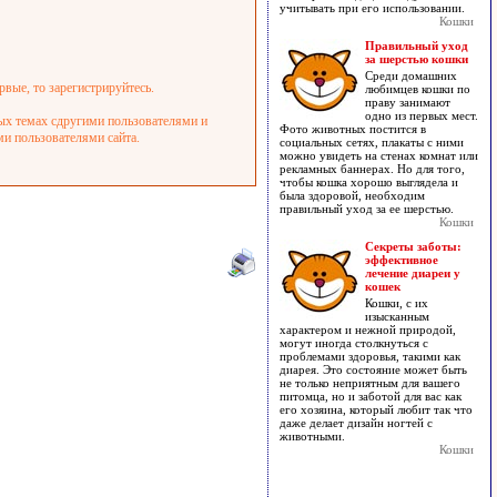
учитывать при его использовании.
Кошки
Правильный уход
за шерстью кошки
Среди домашних
рвые, то зарегистрируйтесь.
любимцев кошки по
праву занимают
одно из первых мест.
ных темах сдругими пользователями и
Фото животных постится в
ми пользователями сайта.
социальных сетях, плакаты с ними
можно увидеть на стенах комнат или
рекламных баннерах. Но для того,
чтобы кошка хорошо выглядела и
была здоровой, необходим
правильный уход за ее шерстью.
Кошки
Секреты заботы:
эффективное
лечение диареи у
кошек
Кошки, с их
изысканным
характером и нежной природой,
могут иногда столкнуться с
проблемами здоровья, такими как
диарея. Это состояние может быть
не только неприятным для вашего
питомца, но и заботой для вас как
его хозяина, который любит так что
даже делает дизайн ногтей с
животными.
Кошки