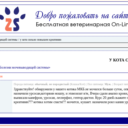
дящей системы
/
у кота сильно повышен креатинин
У КОТА
и/Болезни мочевыводящей системы»
ин
Порода питомца:
обычный, не породистый
(Кошка/Кот) | Пол питомца:
Муж.
| Возраст пи
Здравствуйте! обнаружили у нашего котика МКБ.не мочился больше суток, опк
назначили урсосан,котэрвин ношпу, и этамзилат в/м, Вчера сдали анализ крови
выписали канефрон, урсосан, лесперфил, гептор,цистон. Курс 20 дней.скажите
креатинин??? котика хотим спасти!!! мочится, кушает. назначили роял канин ур