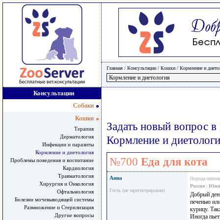
Главная
/ Консультации /
Кошки
/
Кормление и дието
Консультации
Собаки
Кошки
Задать новый вопрос в
Терапия
Дерматология
Кормление и диетолог
Инфекции и паразиты
Кормление и диетология
№700
Еда для кота
Проблемы поведения и воспитание
Кардиология
Травматология
Анна
Порода питом
Хирургия и Онкология
Россия
|
Южн
Гость (не зарегистрирован)
Офтальмология
Добрый день
Болезни мочевыводящей системы
печенью ил
Размножение и Стерилизация
курицу. Так
Другие вопросы
Иногда пьет