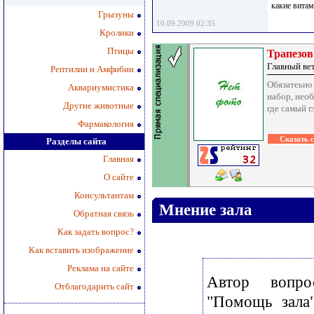
какие витам
Грызуны
10.09.2009 02:35
Кролики
Птицы
Трапезов
Главный ве
Рептилии и Амфибии
Обязатеьно
Аквариумистика
набор, необ
Другие животные
где самый г
Фармакология
Разделы сайта
Главная
О сайте
Консультантам
Мнение зала
Обратная связь
Как задать вопрос?
Как вставить изображение
Реклама на сайте
Автор вопр
Отблагодарить сайт
"Помощь зала