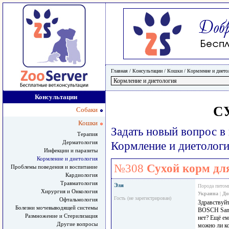
Главная
/ Консультации /
Кошки
/
Кормление и дието
Консультации
С
Собаки
Кошки
Задать новый вопрос в
Терапия
Дерматология
Кормление и диетолог
Инфекции и паразиты
Кормление и диетология
№308
Сухой корм для
Проблемы поведения и воспитание
Кардиология
Травматология
Эля
Порода питом
Хирургия и Онкология
Украина
|
До
Гость (не зарегистрирован)
Офтальмология
Здравствуй
Болезни мочевыводящей системы
BOSCH Sana
Размножение и Стерилизация
нет? Ещё ем
Другие вопросы
можно ли ко