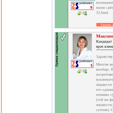
мочекамен
моем сайт
32.html
Максим
Кандидат 
врач кли
Здравству
Многие ко
вообще. П
потребляе
исключите
жидкости 
его одним
помимо су
(той же ф
жидкости,
супчик). 