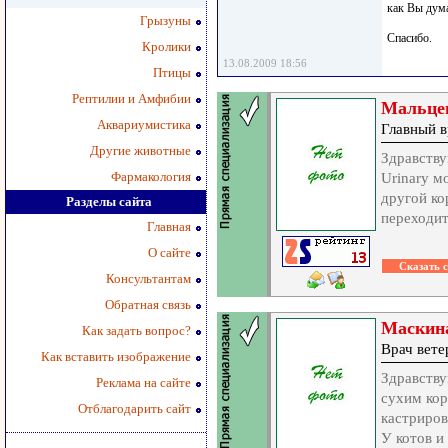
как Вы дума
Грызуны
Спасибо.
Кролики
13.08.2009 18:56
Птицы
Рептилии и Амфибии
Мальце
Аквариумистика
Главный в
Другие животные
Здравству
Фармакология
Urinary м
другой ко
Разделы сайта
переходит
Главная
О сайте
Консультантам
Обратная связь
Маскина
Как задать вопрос?
Врач вет
Как вставить изображение
Здравству
Реклама на сайте
сухим кор
Отблагодарить сайт
кастриров
У котов и