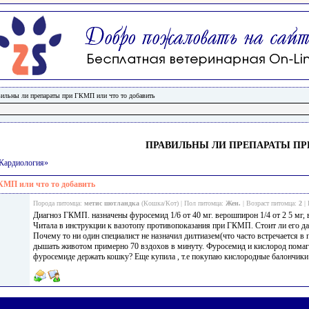
вильны ли препараты при ГКМП или что то добавить
ПРАВИЛЬНЫ ЛИ ПРЕПАРАТЫ ПР
/Кардиология»
КМП или что то добавить
Порода питомца:
метис шотландка
(Кошка/Кот) | Пол питомца:
Жен.
| Возраст питомца:
2
| 
Диагноз ГКМП. назначены фуросемид 1/6 от 40 мг. верошпирон 1/4 от 2 5 мг, в
Читала в инструкции к вазотопу противопоказания при ГКМП. Стоит ли его да
Почему то ни один специалист не назначил дилтиазем(что часто встречается в 
дышать животом примерно 70 вздохов в минуту. Фуросемид и кислород помага
фуросемиде держать кошку? Еще купила , т.е покупаю кислородные балончики