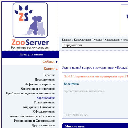
Главная
/ Консультации /
Кошки
/
Кардиология
/
пра
Консультации
Собаки
Задать новый вопрос в консультации «Кошки
Кошки
Терапия
№54370
правильны ли препараты при Г
Дерматология
Валентина
Инфекции и паразиты
Кормление и диетология
Зарегистрированный пользователь
Проблемы поведения и воспитание
Кардиология
Травматология
Хирургия и Онкология
Офтальмология
01.03.2019 07:55
Болезни мочевыводящей системы
Размножение и Стерилизация
Другие вопросы
Мнение зала