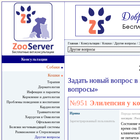
Главная
/ Консультации /
Кошки
/
Другие вопросы
/
Консультации
Собаки
Кошки
Задать новый вопрос в
Терапия
Дерматология
вопросы»
Инфекции и паразиты
Кормление и диетология
№951
Элилепсия у к
Проблемы поведения и воспитание
Кардиология
Травматология
Ирина
Порода питом
Хирургия и Онкология
месяцев
|
Рос
Зарегистрированный пользователь
Офтальмология
Состояние н
Болезни мочевыводящей системы
время сна. 
Размножение и Стерилизация
клинической
Другие вопросы
не питается