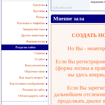
подсказать 
Грызуны
12.04.2025 14:24
Кролики
Птицы
Мнение зала
Рептилии и Амфибии
Аквариумистика
СОЗДАТЬ Н
Другие животные
Фармакология
Разделы сайта
Но Вы - неавтор
Главная
О сайте
Если Вы регистрирова
Консультантам
(форма логина в прав
Обратная связь
вы здесь впервы
Как задать вопрос?
Как вставить изображение
Если Вы зарегис
Реклама на сайте
дальнейшем отслежива
Отблагодарить сайт
продолжать диалог 