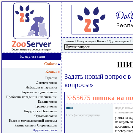
Главная
/ Консультации /
Кошки
/
Другие вопросы
/
Консультации
ШИ
Собаки
Кошки
Задать новый вопрос в
Терапия
Дерматология
вопросы»
Инфекции и паразиты
Кормление и диетология
№55675
шишка на по
Проблемы поведения и воспитание
Кардиология
Травматология
нина
Порода питом
Хирургия и Онкология
примерно по
Гость (не зарегистрирован)
Офтальмология
у кота на п
Болезни мочевыводящей системы
на ощупь, к
Размножение и Стерилизация
постоянно. 
Другие вопросы
к ветеринар